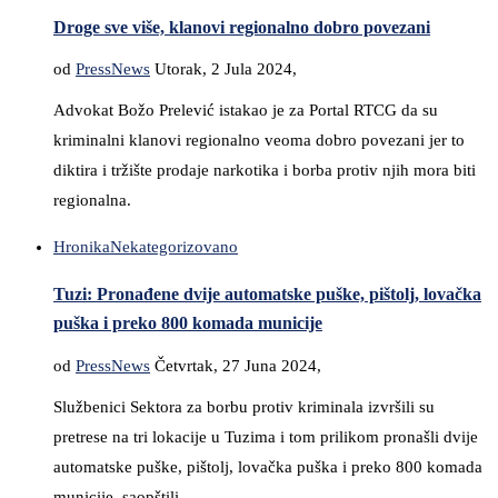
Droge sve više, klanovi regionalno dobro povezani
od
PressNews
Utorak, 2 Jula 2024,
Advokat Božo Prelević istakao je za Portal RTCG da su
kriminalni klanovi regionalno veoma dobro povezani jer to
diktira i tržište prodaje narkotika i borba protiv njih mora biti
regionalna.
Hronika
Nekategorizovano
Tuzi: Pronađene dvije automatske puške, pištolj, lovačka
puška i preko 800 komada municije
od
PressNews
Četvrtak, 27 Juna 2024,
Službenici Sektora za borbu protiv kriminala izvršili su
pretrese na tri lokacije u Tuzima i tom prilikom pronašli dvije
automatske puške, pištolj, lovačka puška i preko 800 komada
municije, saopštili …