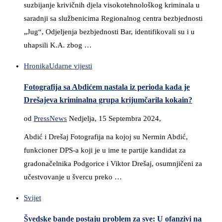
suzbijanje krivičnih djela visokotehnološkog kriminala u
saradnji sa službenicima Regionalnog centra bezbjednosti
„Jug“, Odjeljenja bezbjednosti Bar, identifikovali su i u
uhapsili K.A. zbog …
Hronika
Udarne vijesti
Fotografija sa Abdićem nastala iz perioda kada je
Drešajeva kriminalna grupa krijumčarila kokain?
od
PressNews
Nedjelja, 15 Septembra 2024,
Abdić i Drešaj Fotografija na kojoj su Nermin Abdić,
funkcioner DPS-a koji je u ime te partije kandidat za
gradonačelnika Podgorice i Viktor Drešaj, osumnjičeni za
učestvovanje u švercu preko …
Svijet
Švedske bande postaju problem za sve: U ofanzivi na