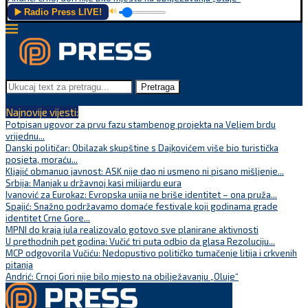
▶️ Radio Press LIVE!
🔊
Pretraga
Najnovije vijesti:
Potpisan ugovor za prvu fazu stambenog projekta na Veljem brdu
vrijednu...
Danski političar: Obilazak skupštine s Dajkovićem više bio turistička
posjeta, moraću...
Kljajić obmanuo javnost: ASK nije dao ni usmeno ni pisano mišljenje...
Srbija: Manjak u državnoj kasi milijardu eura
Ivanović za Eurokaz: Evropska unija ne briše identitet – ona pruža...
Spajić: Snažno podržavamo domaće festivale koji godinama grade
identitet Crne Gore...
MPNI do kraja jula realizovalo gotovo sve planirane aktivnosti
U prethodnih pet godina: Vučić tri puta odbio da glasa Rezoluciju...
MCP odgovorila Vučiću: Nedopustivo političko tumačenje litija i crkvenih
pitanja
Andrić: Crnoj Gori nije bilo mjesto na obilježavanju „Oluje“