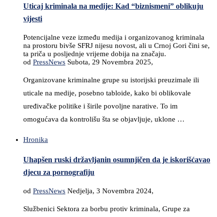
Uticaj kriminala na medije: Kad “biznismeni” oblikuju
vijesti
Potencijalne veze između medija i organizovanog kriminala
na prostoru bivše SFRJ nijesu novost, ali u Crnoj Gori čini se,
ta priča u posljednje vrijeme dobija na značaju.
od
PressNews
Subota, 29 Novembra 2025,
Organizovane kriminalne grupe su istorijski preuzimale ili
uticale na medije, posebno tabloide, kako bi oblikovale
uređivačke politike i širile povoljne narative. To im
omogućava da kontrolišu šta se objavljuje, uklone …
Hronika
Uhapšen ruski državljanin osumnjičen da je iskorišćavao
djecu za pornografiju
od
PressNews
Nedjelja, 3 Novembra 2024,
Službenici Sektora za borbu protiv kriminala, Grupe za