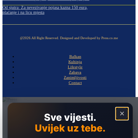
Od sjutra: Za nevezivanje pojasa kazna 150 eura,
plaćanje i na licu mjesta
@2026.All Right Reserved. Designed and Developed by Press.co.me
Balkan
Kuhinja
Lifestyle
Zabava
Zanimljivosti
Contact
Naslovna
×
Sve vijesti.
Politika
Uvijek uz tebe.
Društvo
Hronika