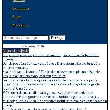
Hronika
Ekonomija
Sport
Marketing
Pretraga
6 Augusta, 2026
Najnovije vijesti:
Potpisan ugovor za prvu fazu stambenog projekta na Veljem brdu
vrijednu...
Danski političar: Obilazak skupštine s Dajkovićem više bio turistička
posjeta, moraću...
Kljajić obmanuo javnost: ASK nije dao ni usmeno ni pisano mišljenje...
Srbija: Manjak u državnoj kasi milijardu eura
Ivanović za Eurokaz: Evropska unija ne briše identitet – ona pruža...
Spajić: Snažno podržavamo domaće festivale koji godinama grade
identitet Crne Gore...
MPNI do kraja jula realizovalo gotovo sve planirane aktivnosti
U prethodnih pet godina: Vučić tri puta odbio da glasa Rezoluciju...
MCP odgovorila Vučiću: Nedopustivo političko tumačenje litija i crkvenih
pitanja
Andrić: Crnoj Gori nije bilo mjesto na obilježavanju „Oluje“