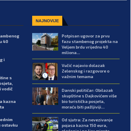
NAJNOVIJE
stambenog
Potpisan ugovor za prvu
u 40
fazu stambenog projekta na
Veljem brdu vrijednu 40
miliona...
g i
Vučić najavio dolazak
Zelenskog i razgovore o
važnim temama
tine s
osjeta,
i vodič
Danski političar: Obilazak
skupštine s Dajkovićem više
bio turistička posjeta,
sa kazna
moraću biti pažljiviji...
sta
arednim
Od sjutra: Za nevezivanje
u ostavku
pojasa kazna 150 eura,
plaćanje i na licu mjesta