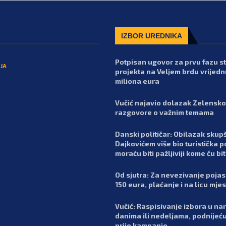
IZBOR UREDNIKA
Potpisan ugovor za prvu fazu 
JA
projekta na Veljem brdu vrijedn
miliona eura
Vučić najavio dolazak Zelensko
razgovore o važnim temama
Danski političar: Obilazak skupš
Dajkovićem više bio turistička p
moraću biti pažljiviji kome ću bit
Od sjutra: Za nevezivanje poja
150 eura, plaćanje i na licu mje
Vučić: Raspisivanje izbora u n
danima ili nedeljama, podnijeć
prije kampanje