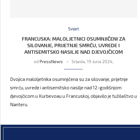
Svijet
FRANCUSKA: MALOLJETNICI OSUMNJIČENI ZA
SILOVANJE, PRIJETNJE SMRĆU, UVREDE I
ANTISEMITSKO NASILJE NAD DJEVOJČICOM
od
PressNews
Srijeda, 19 Juna 2024,
Dvojica maloljetnika osumnjičena su za silovanje, prijetnje
smrću, uvrede i antisemitsko nasilje nad 12-godišnjom
djevojčicom u Kurbevoau u Francuskoj, objavilo je tužilaštvo u
Nanteru.