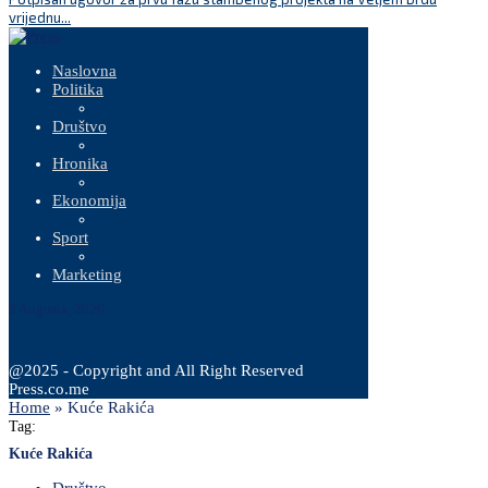
vrijednu...
Naslovna
Politika
Društvo
Hronika
Ekonomija
Sport
Marketing
9 Augusta, 2026
@2025 - Copyright and All Right Reserved
Press.co.me
Home
»
Kuće Rakića
Tag:
Kuće Rakića