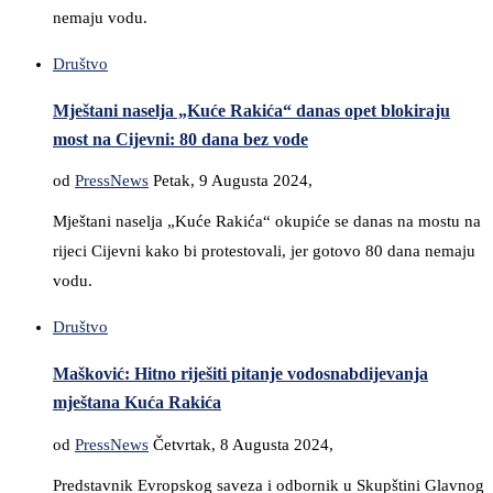
nemaju vodu.
Društvo
Mještani naselja „Kuće Rakića“ danas opet blokiraju
most na Cijevni: 80 dana bez vode
od
PressNews
Petak, 9 Augusta 2024,
Mještani naselja „Kuće Rakića“ okupiće se danas na mostu na
rijeci Cijevni kako bi protestovali, jer gotovo 80 dana nemaju
vodu.
Društvo
Mašković: Hitno riješiti pitanje vodosnabdijevanja
mještana Kuća Rakića
od
PressNews
Četvrtak, 8 Augusta 2024,
Predstavnik Evropskog saveza i odbornik u Skupštini Glavnog