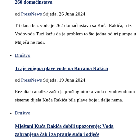
260 domaćinstava
od
PressNews
Srijeda, 26 Juna 2024,
Tri dana bez vode je 262 domaćinstava sa Kuća Rakića, a iz
Vodovoda Tuzi kažu da je problem to što jedna od tri pumpe u
Milješu ne radi.
Društvo
Traje enigma plave vode na Kućama Rakića
od
PressNews
Srijeda, 19 Juna 2024,
Rezultata analize zašto je prošlog utorka voda u vodovodnom
sistemu dijela Kuća Rakića bila plave boje i dalje nema.
Društvo
Mještani Kuća Rakića dobili upozorenje: Voda
zabranjena čak i za pranje suđa i odjeće