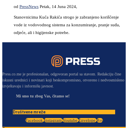
od
PressNews
Petak, 14 Juna 2024,
Stanovnicima Kuća Rakića strogo je zabranjeno korišćenje
vode iz vodovodnog sistema za konzumiranje, pranje suđa,
odjeće, ali i higijenske potrebe.
Press.co.me je profesionalan, odgovoran portal sa stavom. Redakciju čine
iskusni urednici i novinari koji beskompromisno, otvoreno i nedvosmisleno
izvještavaju i informišu javnost.
Mi smo tu zbog Vas, čitamo se!
Društvene mreže
Facebook
Instagram
Youtube
Envelope
Rss