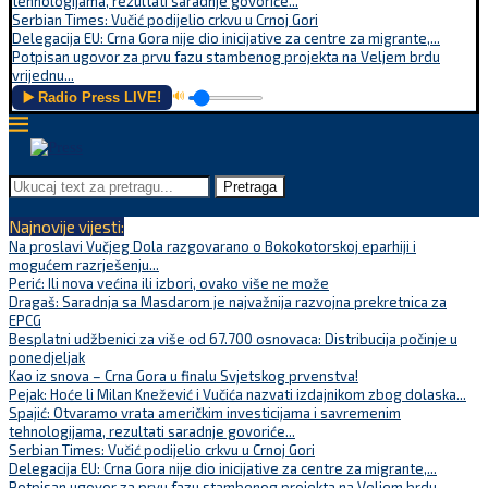
tehnologijama, rezultati saradnje govoriće...
Serbian Times: Vučić podijelio crkvu u Crnoj Gori
Delegacija EU: Crna Gora nije dio inicijative za centre za migrante,...
Potpisan ugovor za prvu fazu stambenog projekta na Veljem brdu
vrijednu...
▶️ Radio Press LIVE!
🔊
Pretraga
Najnovije vijesti:
Na proslavi Vučjeg Dola razgovarano o Bokokotorskoj eparhiji i
mogućem razrješenju...
Perić: Ili nova većina ili izbori, ovako više ne može
Dragaš: Saradnja sa Masdarom je najvažnija razvojna prekretnica za
EPCG
Besplatni udžbenici za više od 67.700 osnovaca: Distribucija počinje u
ponedjeljak
Kao iz snova – Crna Gora u finalu Svjetskog prvenstva!
Pejak: Hoće li Milan Knežević i Vučića nazvati izdajnikom zbog dolaska...
Spajić: Otvaramo vrata američkim investicijama i savremenim
tehnologijama, rezultati saradnje govoriće...
Serbian Times: Vučić podijelio crkvu u Crnoj Gori
Delegacija EU: Crna Gora nije dio inicijative za centre za migrante,...
Potpisan ugovor za prvu fazu stambenog projekta na Veljem brdu