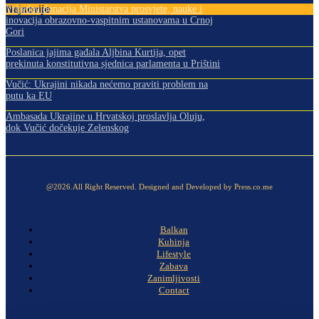
Najnovije
Vrijedna donacija Ministarstva prosvjete, nauke i
inovacija obrazovno-vaspitnim ustanovama u Crnoj
Gori
Poslanica jajima gađala Aljbina Kurtija, opet
prekinuta konstitutivna sjednica parlamenta u Prištini
Vučić: Ukrajini nikada nećemo praviti problem na
putu ka EU
Ambasada Ukrajine u Hrvatskoj proslavlja Oluju,
dok Vučić dočekuje Zelenskog
@2026.All Right Reserved. Designed and Developed by Press.co.me
Balkan
Kuhinja
Lifestyle
Zabava
Zanimljivosti
Contact