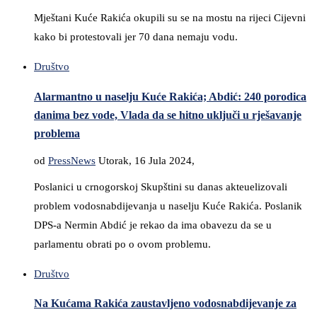
Mještani Kuće Rakića okupili su se na mostu na rijeci Cijevni
kako bi protestovali jer 70 dana nemaju vodu.
Društvo
Alarmantno u naselju Kuće Rakića; Abdić: 240 porodica
danima bez vode, Vlada da se hitno uključi u rješavanje
problema
od
PressNews
Utorak, 16 Jula 2024,
Poslanici u crnogorskoj Skupštini su danas akteuelizovali
problem vodosnabdijevanja u naselju Kuće Rakića. Poslanik
DPS-a Nermin Abdić je rekao da ima obavezu da se u
parlamentu obrati po o ovom problemu.
Društvo
Na Kućama Rakića zaustavljeno vodosnabdijevanje za