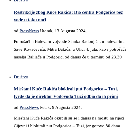
Društvo
Restrikcije zbog Kuće Rakića: Dio centra Podgorice bez
vode u toku noći
od
PressNews
Utorak, 13 Augusta 2024,
Potrošači u Bulevaru vojvode Stanka Radonjića, u bulevarima
Save Kovačevića, Mitra Bakića, u Ulici 4. jula, kao i potrošači
naselja Balijače u Podgorici od danas će u terminu od 23.30
…
Društvo
Mještani Kuće Rakića blokirali put Podgorica – Tuzi,
tvrde da je direktor Vodovoda Tuzi odbio da ih primi
od
PressNews
Petak, 9 Augusta 2024,
Mještani Kuće Rakića okupili su se i danas na mostu na rijeci
Cijevni i blokirali put Podgorica – Tuzi, jer gotovo 80 dana