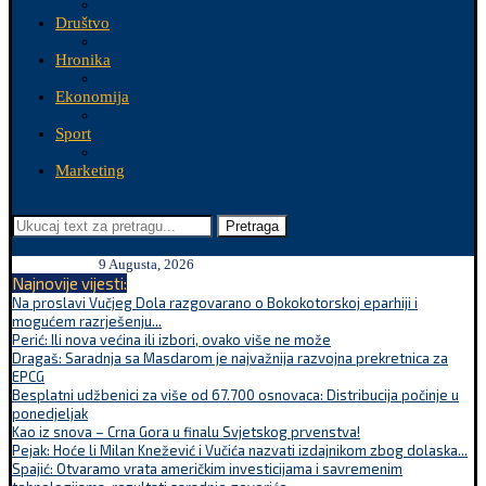
Društvo
Hronika
Ekonomija
Sport
Marketing
Pretraga
9 Augusta, 2026
Najnovije vijesti:
Na proslavi Vučjeg Dola razgovarano o Bokokotorskoj eparhiji i
mogućem razrješenju...
Perić: Ili nova većina ili izbori, ovako više ne može
Dragaš: Saradnja sa Masdarom je najvažnija razvojna prekretnica za
EPCG
Besplatni udžbenici za više od 67.700 osnovaca: Distribucija počinje u
ponedjeljak
Kao iz snova – Crna Gora u finalu Svjetskog prvenstva!
Pejak: Hoće li Milan Knežević i Vučića nazvati izdajnikom zbog dolaska...
Spajić: Otvaramo vrata američkim investicijama i savremenim