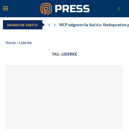
MCP odgovorila Vučiću: Nedopustivo pol
NAJNOVIJE VIJESTI:
Home
»
Liderke
TAG:
LIDERKE