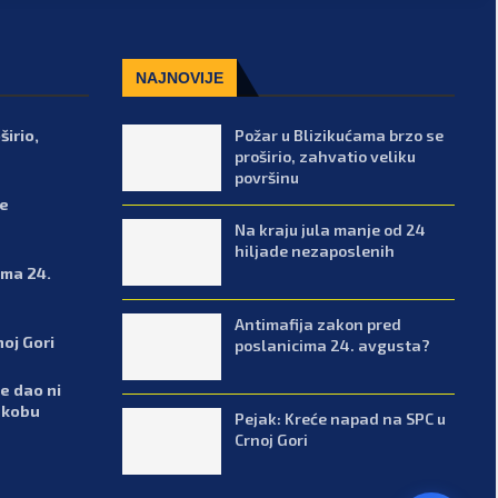
NAJNOVIJE
širio,
Požar u Blizikućama brzo se
proširio, zahvatio veliku
površinu
de
Na kraju jula manje od 24
hiljade nezaposlenih
ima 24.
Antimafija zakon pred
noj Gori
poslanicima 24. avgusta?
e dao ni
ukobu
Pejak: Kreće napad na SPC u
Crnoj Gori