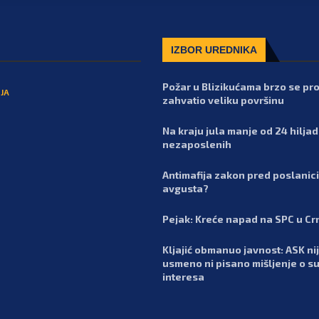
IZBOR UREDNIKA
Požar u Blizikućama brzo se pro
JA
zahvatio veliku površinu
Na kraju jula manje od 24 hilja
nezaposlenih
Antimafija zakon pred poslanic
avgusta?
Pejak: Kreće napad na SPC u Cr
Kljajić obmanuo javnost: ASK nij
usmeno ni pisano mišljenje o s
interesa