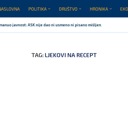
NASLOVNA
POLITIKA
DRUŠTVO
HRONIKA
EKO
bmanuo javnost: ASK nije dao ni usmeno ni pisano mišljenje...
TAG:
LJEKOVI NA RECEPT