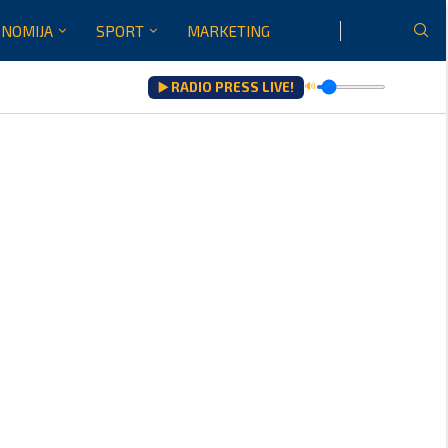
NOMIJA
SPORT
MARKETING
▶️ RADIO PRESS LIVE!
🔊