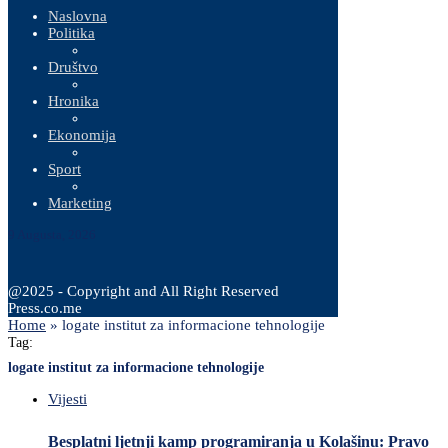
Naslovna
Politika
Društvo
Hronika
Ekonomija
Sport
Marketing
9 Augusta, 2026
@2025 - Copyright and All Right Reserved
Press.co.me
Home
»
logate institut za informacione tehnologije
Tag:
logate institut za informacione tehnologije
Vijesti
Besplatni ljetnji kamp programiranja u Kolašinu: Pravo