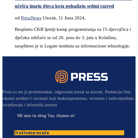
učešća imaju djeca koja pohađaju sedmi razred
od
PressNews
Utorak, 11 Juna 2024,
Besplatni CKB ljetnji kamp programiranja za 15 djevojčica i
dječaka održaće se od 26. juna do 3. jula u Kolašinu,
saopšteno je iz Logate instituta za informacione tehnologije.
Press.co.me je profesionalan, odgovoran portal sa stavom. Redakciju čine
iskusni urednici i novinari koji beskompromisno, otvoreno i nedvosmisleno
izvještavaju i informišu javnost.
Mi smo tu zbog Vas, čitamo se!
Društvene mreže