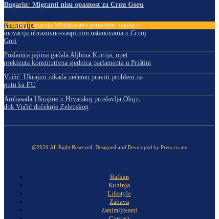
Bugarin: Migranti nisu opasnost za Crnu Goru
Najnovije
Vrijedna donacija Ministarstva prosvjete, nauke i
inovacija obrazovno-vaspitnim ustanovama u Crnoj
Gori
Poslanica jajima gađala Aljbina Kurtija, opet
prekinuta konstitutivna sjednica parlamenta u Prištini
Vučić: Ukrajini nikada nećemo praviti problem na
putu ka EU
Ambasada Ukrajine u Hrvatskoj proslavlja Oluju,
dok Vučić dočekuje Zelenskog
@2026.All Right Reserved. Designed and Developed by Press.co.me
Balkan
Kuhinja
Lifestyle
Zabava
Zanimljivosti
Contact