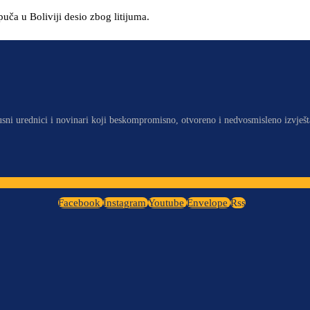
puča u Boliviji desio zbog litijuma.
usni urednici i novinari koji beskompromisno, otvoreno i nedvosmisleno izvješt
Facebook
Instagram
Youtube
Envelope
Rss