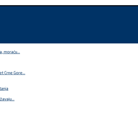
a, moraću...
t Crne Gore...
tanja
žavaju...