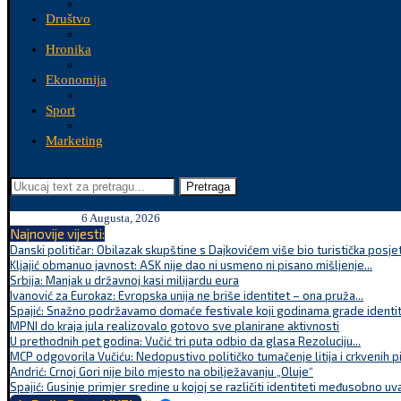
Društvo
Hronika
Ekonomija
Sport
Marketing
Pretraga
6 Augusta, 2026
Najnovije vijesti:
Danski političar: Obilazak skupštine s Dajkovićem više bio turistička posjet
Kljajić obmanuo javnost: ASK nije dao ni usmeno ni pisano mišljenje...
Srbija: Manjak u državnoj kasi milijardu eura
Ivanović za Eurokaz: Evropska unija ne briše identitet – ona pruža...
Spajić: Snažno podržavamo domaće festivale koji godinama grade identite
MPNI do kraja jula realizovalo gotovo sve planirane aktivnosti
U prethodnih pet godina: Vučić tri puta odbio da glasa Rezoluciju...
MCP odgovorila Vučiću: Nedopustivo političko tumačenje litija i crkvenih p
Andrić: Crnoj Gori nije bilo mjesto na obilježavanju „Oluje“
Spajić: Gusinje primjer sredine u kojoj se različiti identiteti međusobno uva