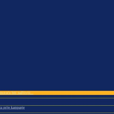
oraću biti pažljiviji...
ku prije kampanje