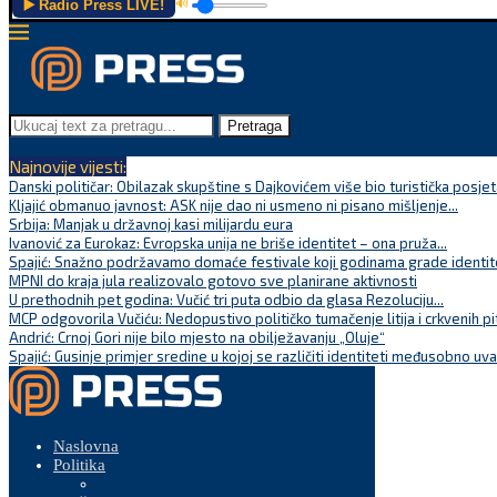
▶️ Radio Press LIVE!
🔊
Pretraga
Najnovije vijesti:
Danski političar: Obilazak skupštine s Dajkovićem više bio turistička posjet
Kljajić obmanuo javnost: ASK nije dao ni usmeno ni pisano mišljenje...
Srbija: Manjak u državnoj kasi milijardu eura
Ivanović za Eurokaz: Evropska unija ne briše identitet – ona pruža...
Spajić: Snažno podržavamo domaće festivale koji godinama grade identite
MPNI do kraja jula realizovalo gotovo sve planirane aktivnosti
U prethodnih pet godina: Vučić tri puta odbio da glasa Rezoluciju...
MCP odgovorila Vučiću: Nedopustivo političko tumačenje litija i crkvenih pi
Andrić: Crnoj Gori nije bilo mjesto na obilježavanju „Oluje“
Spajić: Gusinje primjer sredine u kojoj se različiti identiteti međusobno uva
Naslovna
Politika