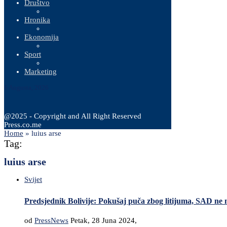
Društvo
Hronika
Ekonomija
Sport
Marketing
6 Augusta, 2026
@2025 - Copyright and All Right Reserved
Press.co.me
Home
»
luius arse
Tag:
luius arse
Svijet
Predsjednik Bolivije: Pokušaj puča zbog litijuma, SAD ne
od
PressNews
Petak, 28 Juna 2024,