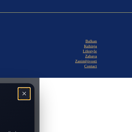
Balkan
Kuhinja
Lifestyle
Zabava
Zanimljivosti
Contact
×