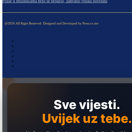
Požar u Blizikućama brzo se proširio, zahvatio veliku površinu
@2026.All Right Reserved. Designed and Developed by Press.co.me
Naslovna
Sve vijesti.
Politika
Društvo
Uvijek uz tebe.
Hronika