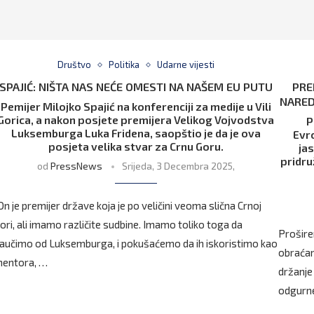
Društvo
Politika
Udarne vijesti
SPAJIĆ: NIŠTA NAS NEĆE OMESTI NA NAŠEM EU PUTU
PRE
NARED
Pemijer Milojko Spajić na konferenciji za medije u Vili
Gorica, a nakon posjete premijera Velikog Vojvodstva
P
Luksemburga Luka Fridena, saopštio je da je ova
Evr
posjeta velika stvar za Crnu Goru.
jas
pridru
od
PressNews
Srijeda, 3 Decembra 2025,
On je premijer države koja je po veličini veoma slična Crnoj
ori, ali imamo različite sudbine. Imamo toliko toga da
Proširen
aučimo od Luksemburga, i pokušaćemo da ih iskoristimo kao
obraćan
entora, …
držanje 
odgurn