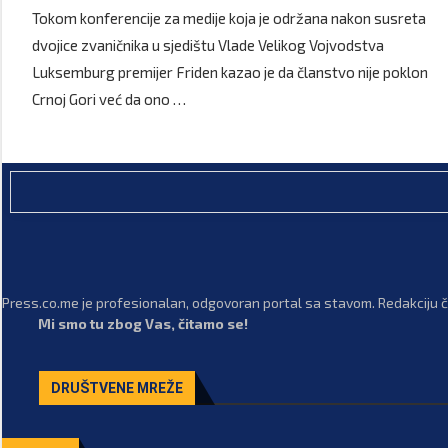
Tokom konferencije za medije koja je održana nakon susreta
dvojice zvaničnika u sjedištu Vlade Velikog Vojvodstva
Luksemburg premijer Friden kazao je da članstvo nije poklon
Crnoj Gori već da ono …
Press.co.me je profesionalan, odgovoran portal sa stavom. Redakciju či
Mi smo tu zbog Vas, čitamo se!
DRUŠTVENE MREŽE