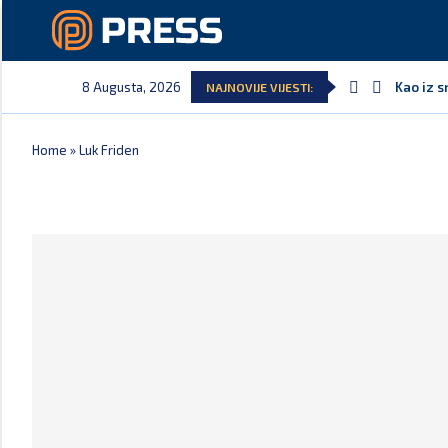
8 Augusta, 2026
Kao iz s
NAJNOVIJE VIJESTI:
Home
»
Luk Friden