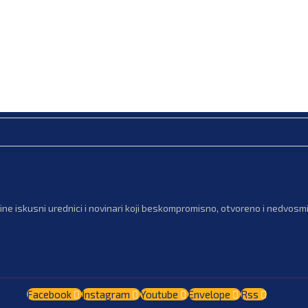
ne iskusni urednici i novinari koji beskompromisno, otvoreno i nedvosmis
Facebook
Instagram
Youtube
Envelope
Rss