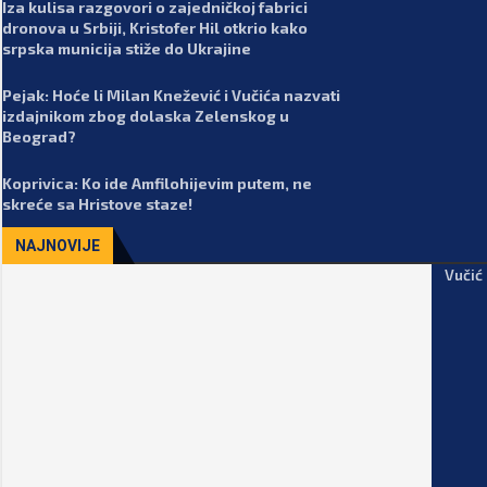
Iza kulisa razgovori o zajedničkoj fabrici
dronova u Srbiji, Kristofer Hil otkrio kako
srpska municija stiže do Ukrajine
Pejak: Hoće li Milan Knežević i Vučića nazvati
izdajnikom zbog dolaska Zelenskog u
Beograd?
Koprivica: Ko ide Amfilohijevim putem, ne
skreće sa Hristove staze!
NAJNOVIJE
Vučić