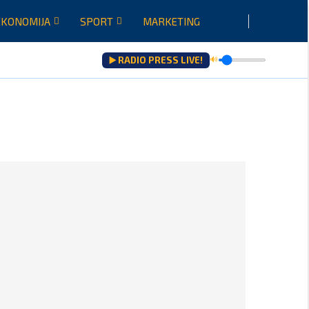
EKONOMIJA
SPORT
MARKETING
▶️ RADIO PRESS LIVE!
🔊