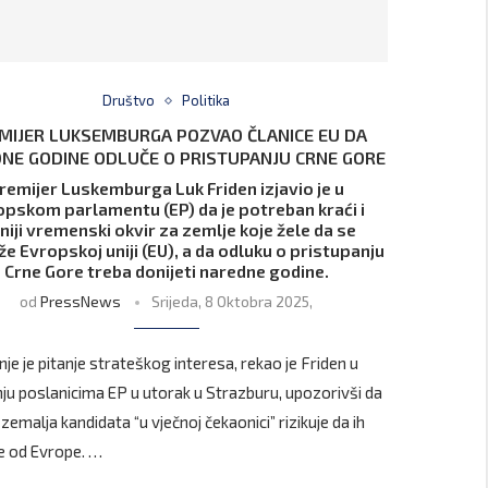
Društvo
Politika
MIJER LUKSEMBURGA POZVAO ČLANICE EU DA
NE GODINE ODLUČE O PRISTUPANJU CRNE GORE
remijer Luskemburga Luk Friden izjavio je u
opskom parlamentu (EP) da je potreban kraći i
niji vremenski okvir za zemlje koje žele da se
že Evropskoj uniji (EU), a da odluku o pristupanju
Crne Gore treba donijeti naredne godine.
od
PressNews
Srijeda, 8 Oktobra 2025,
je je pitanje strateškog interesa, rekao je Friden u
ju poslanicima EP u utorak u Strazburu, upozorivši da
zemalja kandidata “u vječnoj čekaonici” rizikuje da ih
e od Evrope. …