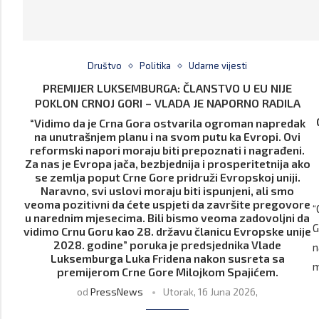
Društvo
Politika
Udarne vijesti
PREMIJER LUKSEMBURGA: ČLANSTVO U EU NIJE
POKLON CRNOJ GORI – VLADA JE NAPORNO RADILA
“Vidimo da je Crna Gora ostvarila ogroman napredak
na unutrašnjem planu i na svom putu ka Evropi. Ovi
reformski napori moraju biti prepoznati i nagrađeni.
Za nas je Evropa jača, bezbjednija i prosperitetnija ako
se zemlja poput Crne Gore pridruži Evropskoj uniji.
Naravno, svi uslovi moraju biti ispunjeni, ali smo
veoma pozitivni da ćete uspjeti da završite pregovore
“
u narednim mjesecima. Bili bismo veoma zadovoljni da
G
vidimo Crnu Goru kao 28. državu članicu Evropske unije
2028. godine” poruka je predsjednika Vlade
n
Luksemburga Luka Fridena nakon susreta sa
m
premijerom Crne Gore Milojkom Spajićem.
od
PressNews
Utorak, 16 Juna 2026,