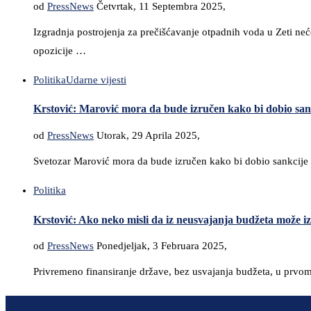
od
PressNews
Četvrtak, 11 Septembra 2025,
Izgradnja postrojenja za prečišćavanje otpadnih voda u Zeti neće
opozicije …
Politika
Udarne vijesti
Krstović: Marović mora da bude izručen kako bi dobio sank
od
PressNews
Utorak, 29 Aprila 2025,
Svetozar Marović mora da bude izručen kako bi dobio sankcije 
Politika
Krstović: Ako neko misli da iz neusvajanja budžeta može izv
od
PressNews
Ponedjeljak, 3 Februara 2025,
Privremeno finansiranje države, bez usvajanja budžeta, u prvom 