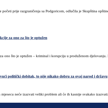
 početi prije razgraničenja sa Podgoricom, odlučila je Skupština opštine 
cije za ono za što je optužen
za ono što je optužen – kriminal i korupciju u produženom djelovanju. 
ući politički dobitak, to nije nikako dobru za ovaj narod i državu
mjesecu neće izazvati veliki problem ali će ih kasnije svakako izazvati