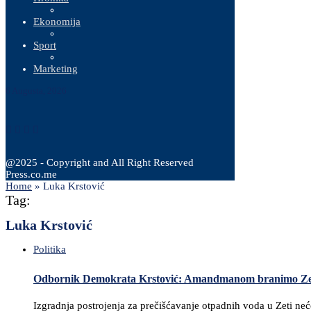
Ekonomija
Sport
Marketing
6 Augusta, 2026
@2025 - Copyright and All Right Reserved
Press.co.me
Home
»
Luka Krstović
Tag:
Luka Krstović
Politika
Odbornik Demokrata Krstović: Amandmanom branimo Zet
Izgradnja postrojenja za prečišćavanje otpadnih voda u Zeti neće