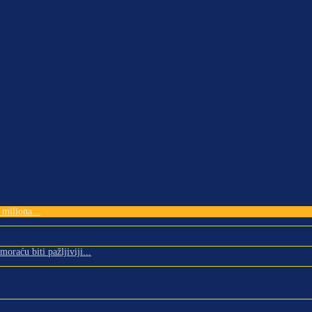
miliona...
oraću biti pažljiviji...