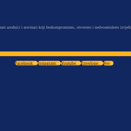
usni urednici i novinari koji beskompromisno, otvoreno i nedvosmisleno izvješt
Facebook
Instagram
Youtube
Envelope
Rss