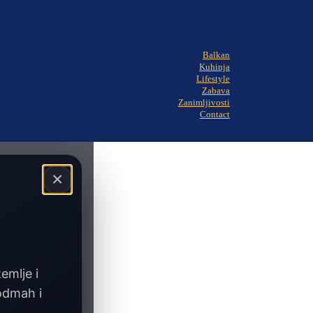
Balkan
Kuhinja
Lifestyle
Zabava
Zanimljivosti
Contact
×
zemlje i
 odmah i