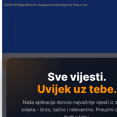
@2026.All Right Reserved. Designed and Developed by Press.co.me
Sve vijesti.
Naslovna
Politika
Uvijek uz tebe.
Društvo
Naša aplikacija donosi najvažnije vijesti iz 
Hronika
svijeta - brzo, tačno i relevantno. Preuzmi
Ekonomija
budi u toku.