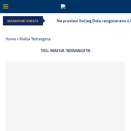
Na proslavi Vučjeg Dola razgovarano o B
NAJNOVIJE VIJESTI:
Home
»
Mafija 'Ndrangeta
TAG:
MAFIJA ‘NDRANGETA