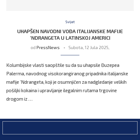
Svijet
UHAPŠEN NAVODNI VOĐA ITALIJANSKE MAFIJE
’NDRANGETA U LATINSKOJ AMERICI
od
PressNews
Subota, 12 Jula 2025,
Kolumbijske vlasti saopštile su da su uhapsile Đuzepea
Palerma, navodnog visokorangiranog pripadnika italijanske
mafije ’Ndrangeta, koji je osumnjičen za nadgledanje velikih
pošiljki kokaina i upravljanje ilegalnim rutama trgovine
drogom iz …