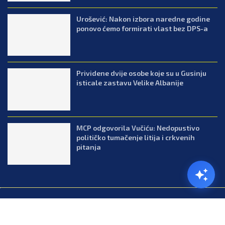
Urošević: Nakon izbora naredne godine
ponovo ćemo formirati vlast bez DPS-a
Prividene dvije osobe koje su u Gusinju
isticale zastavu Velike Albanije
MCP odgovorila Vučiću: Nedopustivo
političko tumačenje litija i crkvenih
pitanja
@2026.All Right Reserved. Designed and Developed by Press.co.me
Balkan
Kuhinja
Lifestyle
Zabava
Zanimljivosti