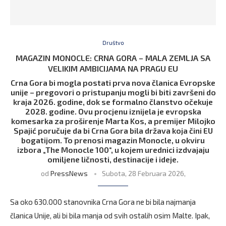
Društvo
MAGAZIN MONOCLE: CRNA GORA – MALA ZEMLJA SA
VELIKIM AMBICIJAMA NA PRAGU EU
Crna Gora bi mogla postati prva nova članica Evropske
unije – pregovori o pristupanju mogli bi biti završeni do
kraja 2026. godine, dok se formalno članstvo očekuje
2028. godine. Ovu procjenu iznijela je evropska
komesarka za proširenje Marta Kos, a premijer Milojko
Spajić poručuje da bi Crna Gora bila država koja čini EU
bogatijom. To prenosi magazin Monocle, u okviru
izbora „The Monocle 100“, u kojem urednici izdvajaju
omiljene ličnosti, destinacije i ideje.
od
PressNews
Subota, 28 Februara 2026,
Sa oko 630.000 stanovnika Crna Gora ne bi bila najmanja
članica Unije, ali bi bila manja od svih ostalih osim Malte. Ipak,