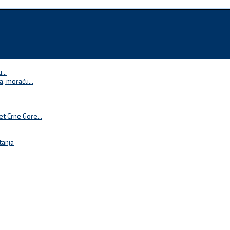
...
a, moraću...
t Crne Gore...
tanja