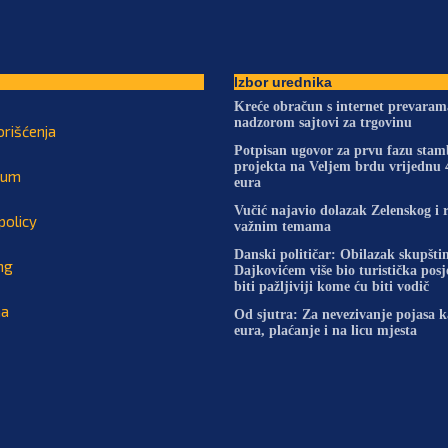
Izbor urednika
Kreće obračun s internet prevara
nadzorom sajtovi za trgovinu
orišćenja
Potpisan ugovor za prvu fazu sta
projekta na Veljem brdu vrijednu 
sum
eura
Vučić najavio dolazak Zelenskog i 
policy
važnim temama
Danski političar: Obilazak skupštin
ng
Dajkovićem više bio turistička pos
biti pažljiviji kome ću biti vodič
na
Od sjutra: Za nevezivanje pojasa 
eura, plaćanje i na licu mjesta