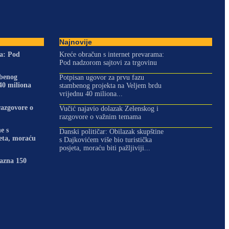
Najnovije
ma: Pod
Kreće obračun s internet prevarama:
Pod nadzorom sajtovi za trgovinu
mbenog
Potpisan ugovor za prvu fazu
40 miliona
stambenog projekta na Veljem brdu
vrijednu 40 miliona...
razgovore o
Vučić najavio dolazak Zelenskog i
razgovore o važnim temama
e s
Danski političar: Obilazak skupštine
jeta, moraću
s Dajkovićem više bio turistička
posjeta, moraću biti pažljiviji...
kazna 150