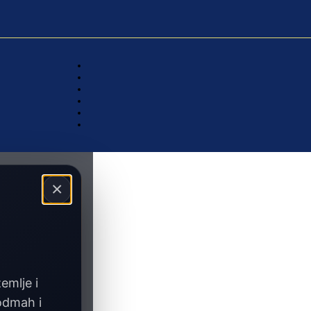
×
zemlje i
 odmah i