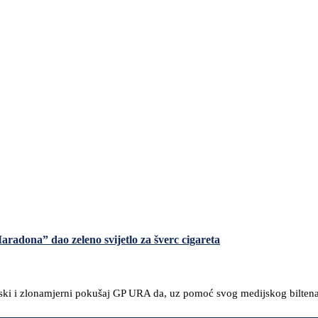
aradona” dao zeleno svijetlo za šverc cigareta
rski i zlonamjerni pokušaj GP URA da, uz pomoć svog medijskog biltena,