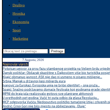
Društvo
Hronika
Ekonomija
Sport
Marketing
Pretraga
7 Augusta, 2026
Najnovije vijesti:
Potpisan ugovor za prvu fazu stambenog projekta na Veljem brdu vrijednu
Danski političar: Obilazak skupštine s Dajkovićem više bio turistička posjet
Kljajić obmanuo javnost: ASK nije dao ni usmeno ni pisano mišljenje...
Srbija: Manjak u državnoj kasi milijardu eura
Ivanović za Eurokaz: Evropska unija ne briše identitet – ona pruža...
Spajić: Snažno podržavamo domaće festivale koji godinama grade identite
MPNI do kraja jula realizovalo gotovo sve planirane aktivnosti
U prethodnih pet godina: Vučić tri puta odbio da glasa Rezoluciju...
MCP odgovorila Vučiću: Nedopustivo političko tumačenje litija i crkvenih p
Andrić: Crnoj Gori nije bilo mjesto na obilježavanju „Oluje“