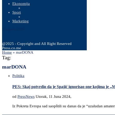
Ekonomija
Sport
Marketing
7 Augusta, 2026
@2025 - Copyright and All Right Reserved
Press.co.me
Home
»
marDONA
Tag:
marDONA
Politika
PES: Skaj potvrdio da je Spajić ignorisao one kojima je „M
od
PressNews
Utorak, 11 Juna 2024,
Iz Pokreta Evropa sad saopštili su danas da je “uzaludan amate