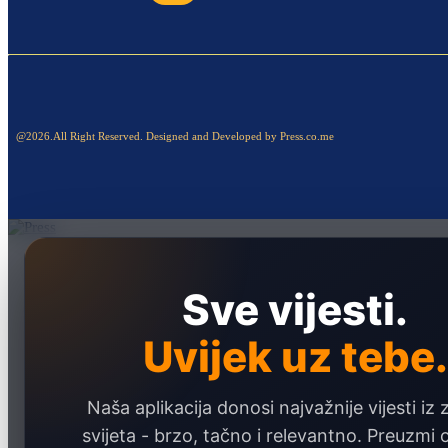
@2026.All Right Reserved. Designed and Developed by Press.co.me
Naslovna
Politika
Sve vijesti.
Društvo
Uvijek uz tebe.
Hronika
Ekonomija
Naša aplikacija donosi najvažnije vijesti iz 
Sport
svijeta - brzo, tačno i relevantno. Preuzmi
Marketing