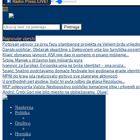
Radio Press LIVE!
Pretraga
Najnovije vijesti:
Potpisan ugovor za prvu fazu stambenog projekta na Veljem brdu vrijednu
Danski političar: Obilazak skupštine s Dajkovićem više bio turistička posjet
Kljajić obmanuo javnost: ASK nije dao ni usmeno ni pisano mišljenje...
Srbija: Manjak u državnoj kasi milijardu eura
Ivanović za Eurokaz: Evropska unija ne briše identitet – ona pruža...
Spajić: Snažno podržavamo domaće festivale koji godinama grade identite
MPNI do kraja jula realizovalo gotovo sve planirane aktivnosti
U prethodnih pet godina: Vučić tri puta odbio da glasa Rezoluciju...
MCP odgovorila Vučiću: Nedopustivo političko tumačenje litija i crkvenih pi
Andrić: Crnoj Gori nije bilo mjesto na obilježavanju „Oluje“
Naslovna
Politika
Društvo
Hronika