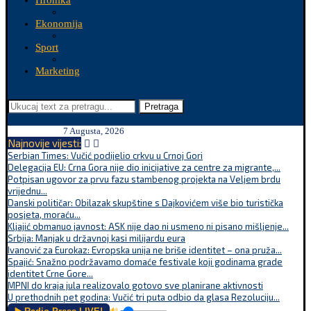
Hronika
Ekonomija
Sport
Marketing
Pretraga
7 Augusta, 2026
Najnovije vijesti:
Serbian Times: Vučić podijelio crkvu u Crnoj Gori
Delegacija EU: Crna Gora nije dio inicijative za centre za migrante,...
Potpisan ugovor za prvu fazu stambenog projekta na Veljem brdu
vrijednu...
Danski političar: Obilazak skupštine s Dajkovićem više bio turistička
posjeta, moraću...
Kljajić obmanuo javnost: ASK nije dao ni usmeno ni pisano mišljenje...
Srbija: Manjak u državnoj kasi milijardu eura
Ivanović za Eurokaz: Evropska unija ne briše identitet – ona pruža...
Spajić: Snažno podržavamo domaće festivale koji godinama grade
identitet Crne Gore...
MPNI do kraja jula realizovalo gotovo sve planirane aktivnosti
U prethodnih pet godina: Vučić tri puta odbio da glasa Rezoluciju...
🔊