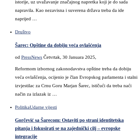
istorije, uz uvažavanje značajnog napretka koji je do sada
napravila. Kao nezavisna i suverena država treba da ide
naprijed …
Društvo
Šarec: Opštine da dobiju veća ovlašćenja
od
PressNews
Četvrtak, 30 Januara 2025,
Reformom izbornog zakonodavstva opštine treba da dobiju
veća ovlašćenja, ocijenio je član Evropskog parlamenta i stalni
izvjestilac za Crnu Goru Marjan Šarec, ističući da treba naći
način za izlazak iz …
Politika
Udarne vijesti
Gorčević sa Šarecom: Ostaviti po strani identitetska
pitanja i fokusirati se na zajednički cilj – evropske
integracije