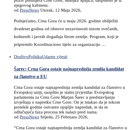
poziv premijera Crne Gore, Milojka Spajića, saopšteno je iz
njegovog kabineta.
od
PressNews
Utorak, 12 Maja 2026,
Podsjećamo, Crna Gora će u maju 2026. godine obilježiti
dvadeset godina od obnove nezavisnosti nizom svečanih,
kulturnih i javnih događaja širom zemlje. Program, koji je
pripremilo Koordinaciono tijelo za organizaciju …
Društvo
Politika
Udarne vijesti
Šarec: Crna Gora ostaje najnaprednija zemlja kandidat
za članstvo u EU
Crna Gora ostaje najnaprednija zemlja kandidat za članstvo u
Evropskoj uniji, saopštio je stalni izvjestilac Evropskog
parlamenta za Crnu Goru Marjan Šarec u predstavljanju
izvještaja o napretku Crne Gore. On je istakao da je tokom
protekle godine ostvaren opipljiv napredak, te da se
odlučujuća faza procesa tek nalazi pred nama.
od
PressNews
Srijeda, 25 Februara 2026,
“Crna Gora ostaje najnaprednija zemlja kandidat za članstvo u