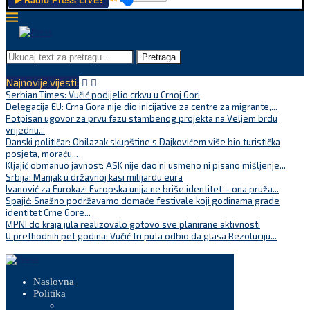
▶️ Radio Press LIVE!
Pretraga
Najnovije vijesti:
Serbian Times: Vučić podijelio crkvu u Crnoj Gori
Delegacija EU: Crna Gora nije dio inicijative za centre za migrante,...
Potpisan ugovor za prvu fazu stambenog projekta na Veljem brdu
vrijednu...
Danski političar: Obilazak skupštine s Dajkovićem više bio turistička
posjeta, moraću...
Kljajić obmanuo javnost: ASK nije dao ni usmeno ni pisano mišljenje...
Srbija: Manjak u državnoj kasi milijardu eura
Ivanović za Eurokaz: Evropska unija ne briše identitet – ona pruža...
Spajić: Snažno podržavamo domaće festivale koji godinama grade
identitet Crne Gore...
MPNI do kraja jula realizovalo gotovo sve planirane aktivnosti
U prethodnih pet godina: Vučić tri puta odbio da glasa Rezoluciju...
Naslovna
Politika