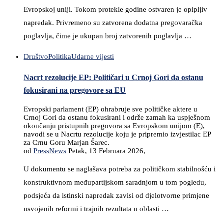
Evropskoj uniji. Tokom protekle godine ostvaren je opipljiv
napredak. Privremeno su zatvorena dodatna pregovaračka
poglavlja, čime je ukupan broj zatvorenih poglavlja …
Društvo
Politika
Udarne vijesti
Nacrt rezolucije EP: Političari u Crnoj Gori da ostanu
fokusirani na pregovore sa EU
Evropski parlament (EP) ohrabruje sve političke aktere u
Crnoj Gori da ostanu fokusirani i održe zamah ka uspješnom
okončanju pristupnih pregovora sa Evropskom unijom (E),
navodi se u Nacrtu rezolucije koju je pripremio izvjestilac EP
za Crnu Goru Marjan Šarec.
od
PressNews
Petak, 13 Februara 2026,
U dokumentu se naglašava potreba za političkom stabilnošću i
konstruktivnom međupartijskom saradnjom u tom pogledu,
podsjeća da istinski napredak zavisi od djelotvorne primjene
usvojenih reformi i trajnih rezultata u oblasti …