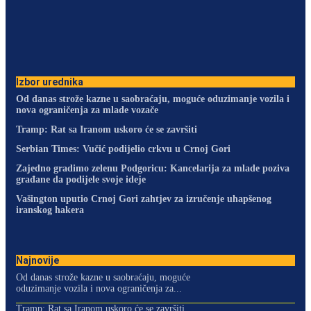
Izbor urednika
Od danas strože kazne u saobraćaju, moguće oduzimanje vozila i
nova ograničenja za mlade vozače
Tramp: Rat sa Iranom uskoro će se završiti
Serbian Times: Vučić podijelio crkvu u Crnoj Gori
Zajedno gradimo zelenu Podgoricu: Kancelarija za mlade poziva
građane da podijele svoje ideje
Vašington uputio Crnoj Gori zahtjev za izručenje uhapšenog
iranskog hakera
Najnovije
Od danas strože kazne u saobraćaju, moguće
oduzimanje vozila i nova ograničenja za...
Tramp: Rat sa Iranom uskoro će se završiti