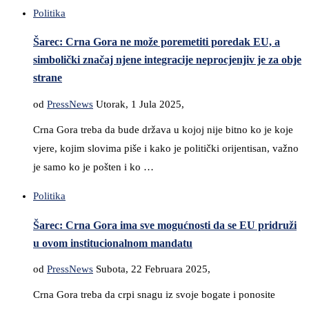
Politika
Šarec: Crna Gora ne može poremetiti poredak EU, a
simbolički značaj njene integracije neprocjenjiv je za obje
strane
od
PressNews
Utorak, 1 Jula 2025,
Crna Gora treba da bude država u kojoj nije bitno ko je koje
vjere, kojim slovima piše i kako je politički orijentisan, važno
je samo ko je pošten i ko …
Politika
Šarec: Crna Gora ima sve mogućnosti da se EU pridruži
u ovom institucionalnom mandatu
od
PressNews
Subota, 22 Februara 2025,
Crna Gora treba da crpi snagu iz svoje bogate i ponosite