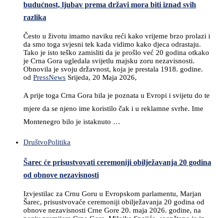
budućnost, ljubav prema državi mora biti iznad svih
razlika
Često u životu imamo naviku reći kako vrijeme brzo prolazi i
da smo toga svjesni tek kada vidimo kako djeca odrastaju.
Tako je isto teško zamisliti da je prošlo već 20 godina otkako
je Crna Gora ugledala svijetlu majsku zoru nezavisnosti.
Obnovila je svoju državnost, koja je prestala 1918. godine.
od
PressNews
Srijeda, 20 Maja 2026,
A prije toga Crna Gora bila je poznata u Evropi i svijetu do te
mjere da se njeno ime koristilo čak i u reklamne svrhe. Ime
Montenegro bilo je istaknuto …
Društvo
Politika
Šarec će prisustvovati ceremoniji obilježavanja 20 godina
od obnove nezavisnosti
Izvjestilac za Crnu Goru u Evropskom parlamentu, Marjan
Šarec, prisustvovaće ceremoniji obilježavanja 20 godina od
obnove nezavisnosti Crne Gore 20. maja 2026. godine, na