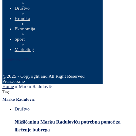
Društvo
Hronika
Ekonomija
Sport
Marketing
7 Augusta, 2026
@2025 - Copyright and All Right Reserved
Press.co.me
Home
»
Marko Radulović
Tag:
Marko Radulović
Društvo
Nikšićaninu Marku Raduloviću potrebna pomoć za
liječenje bubrega