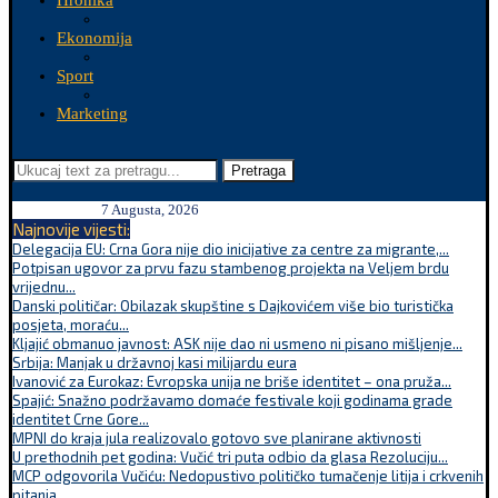
Hronika
Ekonomija
Sport
Marketing
Pretraga
7 Augusta, 2026
Najnovije vijesti:
Delegacija EU: Crna Gora nije dio inicijative za centre za migrante,...
Potpisan ugovor za prvu fazu stambenog projekta na Veljem brdu
vrijednu...
Danski političar: Obilazak skupštine s Dajkovićem više bio turistička
posjeta, moraću...
Kljajić obmanuo javnost: ASK nije dao ni usmeno ni pisano mišljenje...
Srbija: Manjak u državnoj kasi milijardu eura
Ivanović za Eurokaz: Evropska unija ne briše identitet – ona pruža...
Spajić: Snažno podržavamo domaće festivale koji godinama grade
identitet Crne Gore...
MPNI do kraja jula realizovalo gotovo sve planirane aktivnosti
U prethodnih pet godina: Vučić tri puta odbio da glasa Rezoluciju...
MCP odgovorila Vučiću: Nedopustivo političko tumačenje litija i crkvenih
pitanja