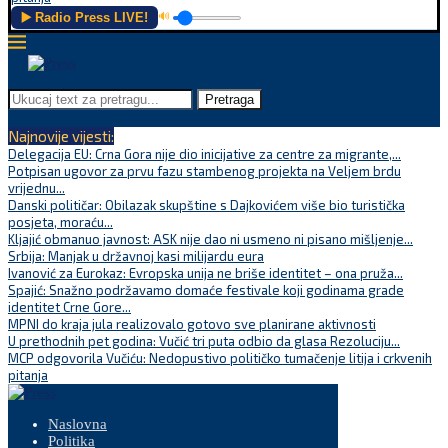
▶️ Radio Press LIVE!
🔊
Pretraga
Najnovije vijesti:
Delegacija EU: Crna Gora nije dio inicijative za centre za migrante,...
Potpisan ugovor za prvu fazu stambenog projekta na Veljem brdu
vrijednu...
Danski političar: Obilazak skupštine s Dajkovićem više bio turistička
posjeta, moraću...
Kljajić obmanuo javnost: ASK nije dao ni usmeno ni pisano mišljenje...
Srbija: Manjak u državnoj kasi milijardu eura
Ivanović za Eurokaz: Evropska unija ne briše identitet – ona pruža...
Spajić: Snažno podržavamo domaće festivale koji godinama grade
identitet Crne Gore...
MPNI do kraja jula realizovalo gotovo sve planirane aktivnosti
U prethodnih pet godina: Vučić tri puta odbio da glasa Rezoluciju...
MCP odgovorila Vučiću: Nedopustivo političko tumačenje litija i crkvenih
pitanja
Naslovna
Politika