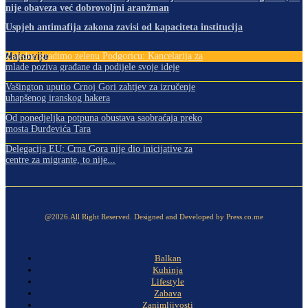
nije obaveza već dobrovoljni aranžman
Uspjeh antimafija zakona zavisi od kapaciteta institucija
Najnovije
Zajedno gradimo zelenu Podgoricu: Kancelarija za
mlade poziva građane da podijele svoje ideje
Vašington uputio Crnoj Gori zahtjev za izručenje
uhapšenog iranskog hakera
Od ponedjeljka potpuna obustava saobraćaja preko
mosta Đurđevića Tara
Delegacija EU: Crna Gora nije dio inicijative za
centre za migrante, to nije...
@2026.All Right Reserved. Designed and Developed by Press.co.me
Balkan
Kuhinja
Lifestyle
Zabava
Zanimljivosti