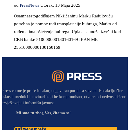
od
PressNews
Utorak, 13 Maja 2025,
Osamnaestogodišnjem Nikšićaninu Marku Raduloviću
potrebna je pomoć radi transplatacije bubrega, Marko od
rođenja ima oštećenje bubrega. Uplata se može izvršiti kod
CKB banke 510000000130160169 IBAN ME
25510000000130160169
Press.co.me je profesionalan, odgovoran portal sa stavom. Redakciju čine
iskusni urednici i novinari koji beskompromisno, otvoreno i nedvosmisleno
izvještavaju i informišu javnost.
Mi smo tu zbog Vas, čitamo se!
Društvene mreže