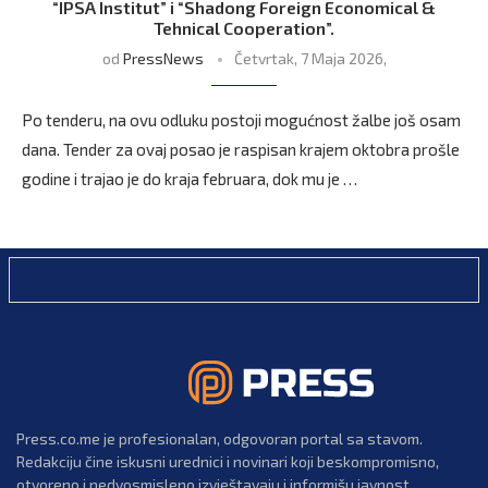
“IPSA Institut” i “Shadong Foreign Economical &
Tehnical Cooperation”.
od
PressNews
Četvrtak, 7 Maja 2026,
Po tenderu, na ovu odluku postoji mogućnost žalbe još osam
dana. Tender za ovaj posao je raspisan krajem oktobra prošle
godine i trajao je do kraja februara, dok mu je …
Press.co.me je profesionalan, odgovoran portal sa stavom.
Redakciju čine iskusni urednici i novinari koji beskompromisno,
otvoreno i nedvosmisleno izvještavaju i informišu javnost.