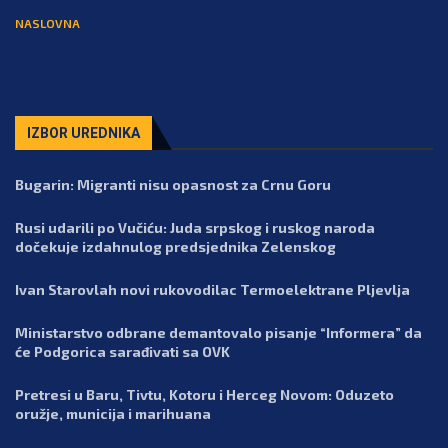
NASLOVNA
IZBOR UREDNIKA
Bugarin: Migranti nisu opasnost za Crnu Goru
Rusi udarili po Vučiću: Juda srpskog i ruskog naroda
dočekuje izdahnulog predsjednika Zelenskog
Ivan Starovlah novi rukovodilac Termoelektrane Pljevlja
Ministarstvo odbrane demantovalo pisanje “Informera” da
će Podgorica sarađivati sa OVK
Pretresi u Baru, Tivtu, Kotoru i Herceg Novom: Oduzeto
oružje, municija i marihuana