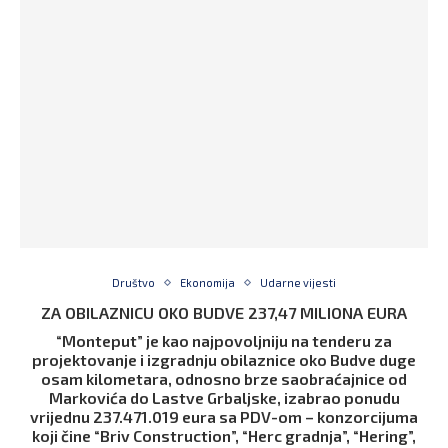
Društvo
Ekonomija
Udarne vijesti
ZA OBILAZNICU OKO BUDVE 237,47 MILIONA EURA
“Monteput” je kao najpovoljniju na tenderu za
projektovanje i izgradnju obilaznice oko Budve duge
osam kilometara, odnosno brze saobraćajnice od
Markovića do Lastve Grbaljske, izabrao ponudu
vrijednu 237.471.019 eura sa PDV-om – konzorcijuma
koji čine “Briv Construction”, “Herc gradnja”, “Hering”,