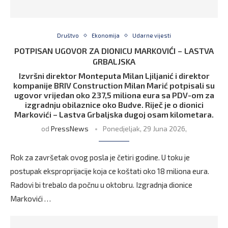
Društvo
Ekonomija
Udarne vijesti
POTPISAN UGOVOR ZA DIONICU MARKOVIĆI – LASTVA
GRBALJSKA
Izvršni direktor Monteputa Milan Ljiljanić i direktor
kompanije BRIV Construction Milan Marić potpisali su
ugovor vrijedan oko 237,5 miliona eura sa PDV-om za
izgradnju obilaznice oko Budve. Riječ je o dionici
Markovići – Lastva Grbaljska dugoj osam kilometara.
od
PressNews
Ponedjeljak, 29 Juna 2026,
Rok za završetak ovog posla je četiri godine. U toku je
postupak eksproprijacije koja ce koštati oko 18 miliona eura.
Radovi bi trebalo da počnu u oktobru. Izgradnja dionice
Markovići …