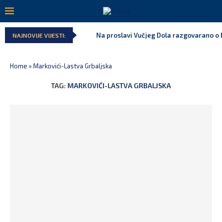
Na proslavi Vučjeg Dola razgovarano o B
NAJNOVIJE VIJESTI:
Home
»
Markovići-Lastva Grbaljska
TAG:
MARKOVIĆI-LASTVA GRBALJSKA