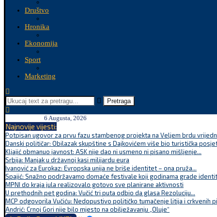
Društvo
Hronika
Ekonomija
Sport
Marketing
Pretraga
6 Augusta, 2026
Najnovije vijesti:
Potpisan ugovor za prvu fazu stambenog projekta na Veljem brdu vrijednu
Danski političar: Obilazak skupštine s Dajkovićem više bio turistička posjet
Kljajić obmanuo javnost: ASK nije dao ni usmeno ni pisano mišljenje...
Srbija: Manjak u državnoj kasi milijardu eura
Ivanović za Eurokaz: Evropska unija ne briše identitet – ona pruža...
Spajić: Snažno podržavamo domaće festivale koji godinama grade identite
MPNI do kraja jula realizovalo gotovo sve planirane aktivnosti
U prethodnih pet godina: Vučić tri puta odbio da glasa Rezoluciju...
MCP odgovorila Vučiću: Nedopustivo političko tumačenje litija i crkvenih p
Andrić: Crnoj Gori nije bilo mjesto na obilježavanju „Oluje“