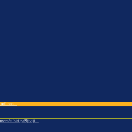
miliona...
oraću biti pažljiviji...