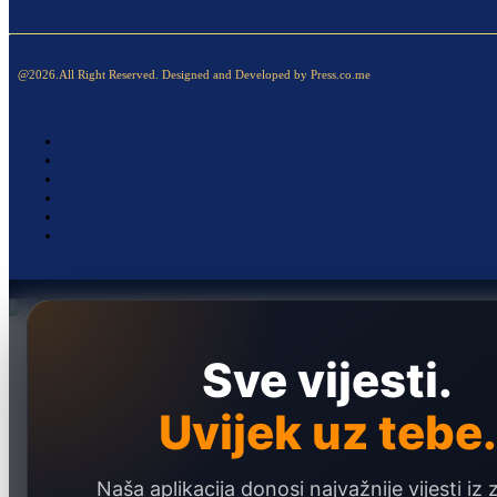
@2026.All Right Reserved. Designed and Developed by Press.co.me
Naslovna
Sve vijesti.
Politika
Društvo
Uvijek uz tebe.
Hronika
Ekonomija
Naša aplikacija donosi najvažnije vijesti iz 