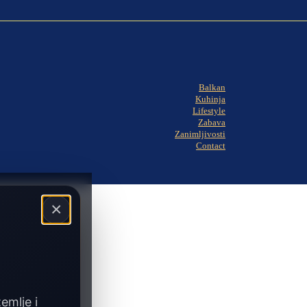
Balkan
Kuhinja
Lifestyle
Zabava
Zanimljivosti
Contact
×
zemlje i