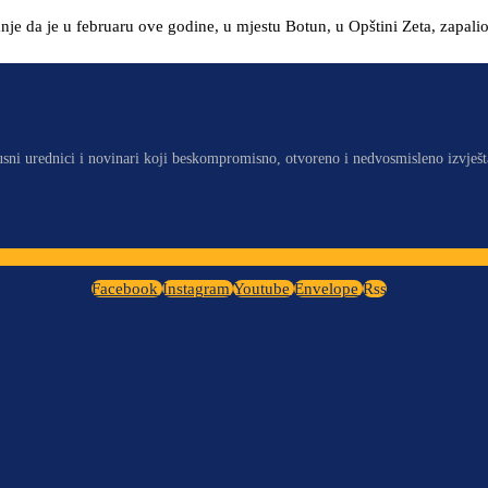
mnje da je u februaru ove godine, u mjestu Botun, u Opštini Zeta, zapal
usni urednici i novinari koji beskompromisno, otvoreno i nedvosmisleno izvješt
Facebook
Instagram
Youtube
Envelope
Rss