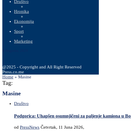
Društvo
Hronika
Ekonomija
Sport
Marketing
6 Augusta, 2026
@2025 - Copyright and All Right Reserved
Press.co.me
Home
»
Masine
Tag:
Masine
Društvo
Podgorica: Uhapšen osumnjičeni za paljenje kamiona u B
od
PressNews
Četvrtak, 11 Juna 2026,