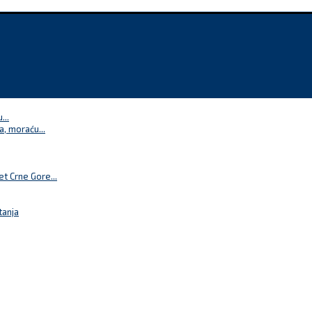
...
a, moraću...
t Crne Gore...
tanja