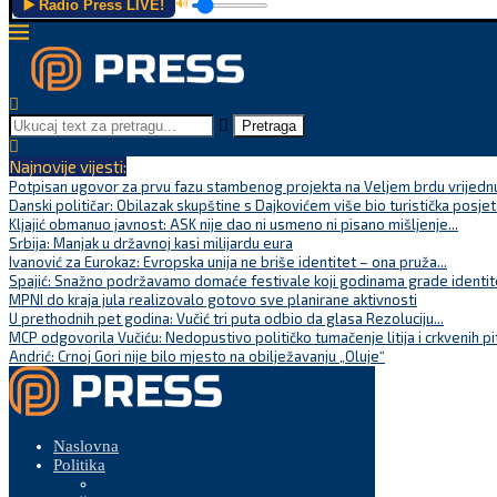
▶️ Radio Press LIVE!
🔊
Pretraga
Najnovije vijesti:
Potpisan ugovor za prvu fazu stambenog projekta na Veljem brdu vrijednu
Danski političar: Obilazak skupštine s Dajkovićem više bio turistička posjet
Kljajić obmanuo javnost: ASK nije dao ni usmeno ni pisano mišljenje...
Srbija: Manjak u državnoj kasi milijardu eura
Ivanović za Eurokaz: Evropska unija ne briše identitet – ona pruža...
Spajić: Snažno podržavamo domaće festivale koji godinama grade identite
MPNI do kraja jula realizovalo gotovo sve planirane aktivnosti
U prethodnih pet godina: Vučić tri puta odbio da glasa Rezoluciju...
MCP odgovorila Vučiću: Nedopustivo političko tumačenje litija i crkvenih pi
Andrić: Crnoj Gori nije bilo mjesto na obilježavanju „Oluje“
Naslovna
Politika