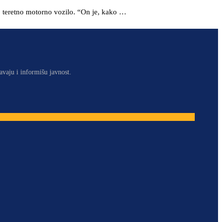
io teretno motorno vozilo. “On je, kako …
avaju i informišu javnost.