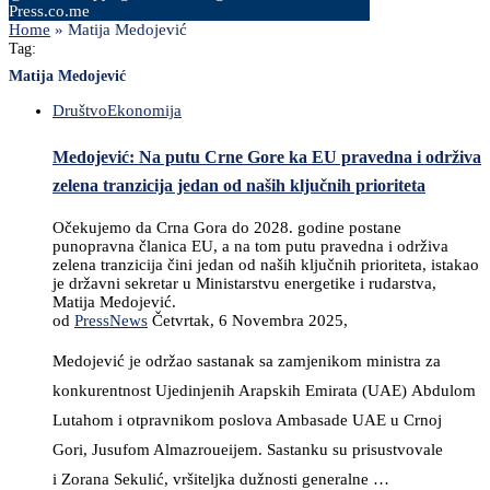
Press.co.me
Home
»
Matija Medojević
Tag:
Matija Medojević
Društvo
Ekonomija
Medojević: Na putu Crne Gore ka EU pravedna i održiva
zelena tranzicija jedan od naših ključnih prioriteta
Očekujemo da Crna Gora do 2028. godine postane
punopravna članica EU, a na tom putu pravedna i održiva
zelena tranzicija čini jedan od naših ključnih prioriteta, istakao
je državni sekretar u Ministarstvu energetike i rudarstva,
Matija Medojević.
od
PressNews
Četvrtak, 6 Novembra 2025,
Medojević je održao sastanak sa zamjenikom ministra za
konkurentnost Ujedinjenih Arapskih Emirata (UAE) Abdulom
Lutahom i otpravnikom poslova Ambasade UAE u Crnoj
Gori, Jusufom Almazroueijem. Sastanku su prisustvovale
i Zorana Sekulić, vršiteljka dužnosti generalne …