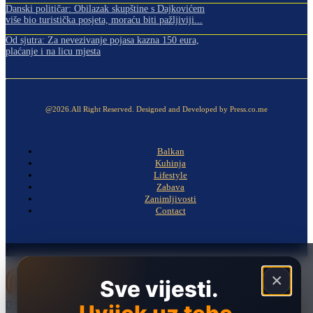
Danski političar: Obilazak skupštine s Dajkovićem
više bio turistička posjeta, moraću biti pažljiviji...
Od sjutra: Za nevezivanje pojasa kazna 150 eura,
plaćanje i na licu mjesta
@2026.All Right Reserved. Designed and Developed by Press.co.me
Balkan
Kuhinja
Lifestyle
Zabava
Zanimljivosti
Contact
×
Sve vijesti.