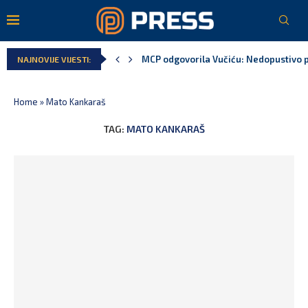
MCP odgovorila Vučiću: Nedopustivo pol
NAJNOVIJE VIJESTI:
Home
»
Mato Kankaraš
TAG:
MATO KANKARAŠ