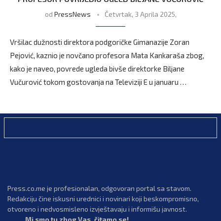
od
PressNews
Četvrtak, 3 Aprila 2025,
Vršilac dužnosti direktora podgoričke Gimanazije Zoran
Pejović, kaznio je novčano profesora Mata Kankaraša zbog,
kako je naveo, povrede ugleda bivše direktorke Biljane
Vučurović tokom gostovanja na Televiziji E u januaru …
Press.co.me je profesionalan, odgovoran portal sa stavom.
Redakciju čine iskusni urednici i novinari koji beskompromisno,
otvoreno i nedvosmisleno izvještavaju i informišu javnost.
Mi smo tu zbog Vas, čitamo se!