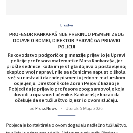
Društvo
PROFESOR KANKARAŠ NIJE PREKINUO PISMENI ZBOG
DOJAVE O BOMBI, DIREKTOR PEJOVIĆ GA PRIJAVIO
POLICIJI
Rukovodstvo podgoričke gimnazije prijavilo je Upravi
policije profesora matematike Mata Kankaraša, jer
prošle sedmice, kada im je stigla dojava o postavljenoj
eksplozivnoj napravi, nije sa učenicima napustio školu,
već su nastavili da rade pismeni u jednom maturskom
odjeljenju. Direktor škole Zoran Pejović kazao je
Pobjedi da je prijavio profesora zbog samovolje koja
dovodi u opasnost učenike. Kankaraš je kazao da
očekuje da se tužilaštvo izjasni o ovom slučaju.
od
PressNews
Utorak, 5 Maja 2026,
Pobjeda je kontaktirala o ovom događaju nadležno tužilaštvo,
te očekuje odgovore od njih. Nalog za evakuaciju Direktor