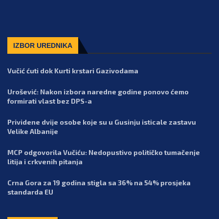
IZBOR UREDNIKA
Vučić ćuti dok Kurti krstari Gazivodama
Urošević: Nakon izbora naredne godine ponovo ćemo
formirati vlast bez DPS-a
Prividene dvije osobe koje su u Gusinju isticale zastavu
Velike Albanije
MCP odgovorila Vučiću: Nedopustivo političko tumačenje
litija i crkvenih pitanja
Crna Gora za 19 godina stigla sa 36% na 54% prosjeka
standarda EU