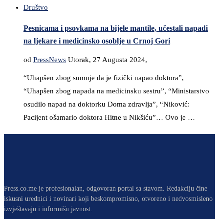
Društvo
Pesnicama i psovkama na bijele mantile, učestali napadi
na ljekare i medicinsko osoblje u Crnoj Gori
od
PressNews
Utorak, 27 Augusta 2024,
“Uhapšen zbog sumnje da je fizički napao doktora”,
“Uhapšen zbog napada na medicinsku sestru”, “Ministarstvo
osudilo napad na doktorku Doma zdravlja”, “Niković:
Pacijent ošamario doktora Hitne u Nikšiću”… Ovo je …
Press.co.me je profesionalan, odgovoran portal sa stavom. Redakciju čine
iskusni urednici i novinari koji beskompromisno, otvoreno i nedvosmisleno
izvještavaju i informišu javnost.