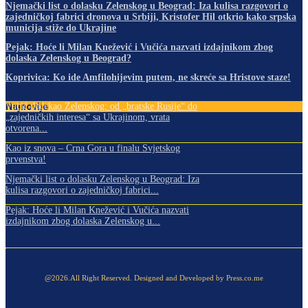
Njemački list o dolasku Zelenskog u Beograd: Iza kulisa razgovori o
zajedničkoj fabrici dronova u Srbiji, Kristofer Hil otkrio kako srpska
municija stiže do Ukrajine
Pejak: Hoće li Milan Knežević i Vučića nazvati izdajnikom zbog
dolaska Zelenskog u Beograd?
Koprivica: Ko ide Amfilohijevim putem, ne skreće sa Hristove staze!
Najnovije
Vučić dočekao Zelenskog: od „bratske Rusije“ do
„zajedničkih interesa“ sa Ukrajinom, vrata
otvorena...
Kao iz snova – Crna Gora u finalu Svjetskog
prvenstva!
Njemački list o dolasku Zelenskog u Beograd: Iza
kulisa razgovori o zajedničkoj fabrici...
Pejak: Hoće li Milan Knežević i Vučića nazvati
izdajnikom zbog dolaska Zelenskog u...
@2026.All Right Reserved. Designed and Developed by Press.co.me