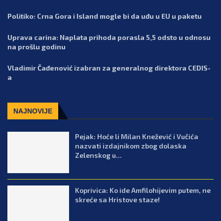
Politiko: Crna Gora i Island mogle bi da uđu u EU u paketu
Uprava carina: Naplata prihoda porasla 5,5 odsto u odnosu
na prošlu godinu
Vladimir Čađenović izabran za generalnog direktora CEDIS-
a
NAJNOVIJE
Pejak: Hoće li Milan Knežević i Vučića
nazvati izdajnikom zbog dolaska
Zelenskog u...
Koprivica: Ko ide Amfilohijevim putem, ne
skreće sa Hristove staze!