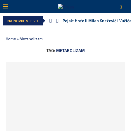
Pejak: Hoće li Milan Knežević i Vučić
NAJNOVIJE VIJESTI:
Home
»
Metabolizam
TAG:
METABOLIZAM