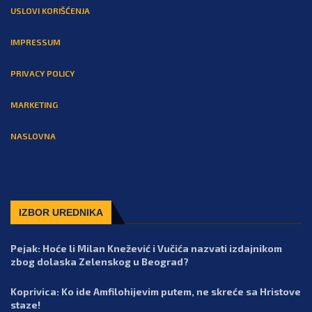
USLOVI KORIŠĆENJA
IMPRESSUM
PRIVACY POLICY
MARKETING
NASLOVNA
IZBOR UREDNIKA
Pejak: Hoće li Milan Knežević i Vučića nazvati izdajnikom
zbog dolaska Zelenskog u Beograd?
Koprivica: Ko ide Amfilohijevim putem, ne skreće sa Hristove
staze!