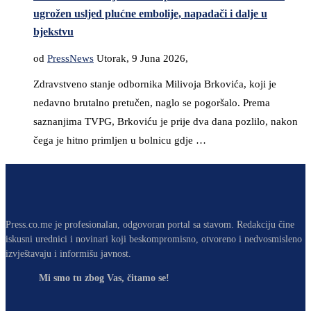
ugrožen usljed plućne embolije, napadači i dalje u
bjekstvu
od
PressNews
Utorak, 9 Juna 2026,
Zdravstveno stanje odbornika Milivoja Brkovića, koji je
nedavno brutalno pretučen, naglo se pogoršalo. Prema
saznanjima TVPG, Brkoviću je prije dva dana pozlilo, nakon
čega je hitno primljen u bolnicu gdje …
Press.co.me je profesionalan, odgovoran portal sa stavom. Redakciju čine
iskusni urednici i novinari koji beskompromisno, otvoreno i nedvosmisleno
izvještavaju i informišu javnost.
Mi smo tu zbog Vas, čitamo se!