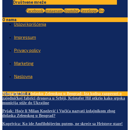
Društvene mreže
Facebook
Instagram
Youtube
Envelope
Rss
O nama
Uslovi korišćenja
Impressum
Privacy policy
Marketing
Naslovna
Izbor urednika
Njemački list o dolasku Zelenskog u Beograd: Iza kulisa razgovori o
zajedničkoj fabrici dronova u Srbiji, Kristofer Hil otkrio kako srpska
municija stiže do Ukrajine
Pejak: Hoće li Milan Knežević i Vučića nazvati izdajnikom zbog
dolaska Zelenskog u Beograd?
Koprivica: Ko ide Amfilohijevim putem, ne skreće sa Hristove staze!