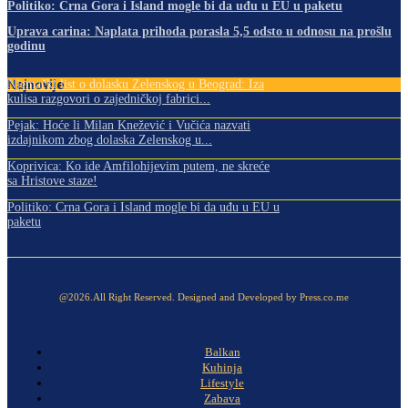
Politiko: Crna Gora i Island mogle bi da uđu u EU u paketu
Uprava carina: Naplata prihoda porasla 5,5 odsto u odnosu na prošlu
godinu
Najnovije
Njemački list o dolasku Zelenskog u Beograd: Iza
kulisa razgovori o zajedničkoj fabrici...
Pejak: Hoće li Milan Knežević i Vučića nazvati
izdajnikom zbog dolaska Zelenskog u...
Koprivica: Ko ide Amfilohijevim putem, ne skreće
sa Hristove staze!
Politiko: Crna Gora i Island mogle bi da uđu u EU u
paketu
@2026.All Right Reserved. Designed and Developed by Press.co.me
Balkan
Kuhinja
Lifestyle
Zabava