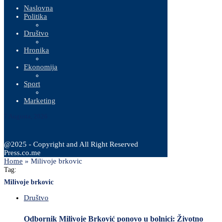
Naslovna
Politika
Društvo
Hronika
Ekonomija
Sport
Marketing
7 Augusta, 2026
@2025 - Copyright and All Right Reserved
Press.co.me
Home
»
Milivoje brkovic
Tag:
Milivoje brkovic
Društvo
Odbornik Milivoje Brković ponovo u bolnici: Životno