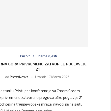
Društvo
Udarne vijesti
 CRNA GORA PRIVREMENO ZATVORILE POGLAVLJE
21
od
PressNews
Utorak, 17 Marta 2026,
sastanku Pristupne konferencije sa Crnom Gorom
e privremeno zatvoreno pregovaračko poglavlje 21,
 odnosi na transevropske mreže, navodi se na sajtu
 EU. Marilena Raouna, zamjenica …