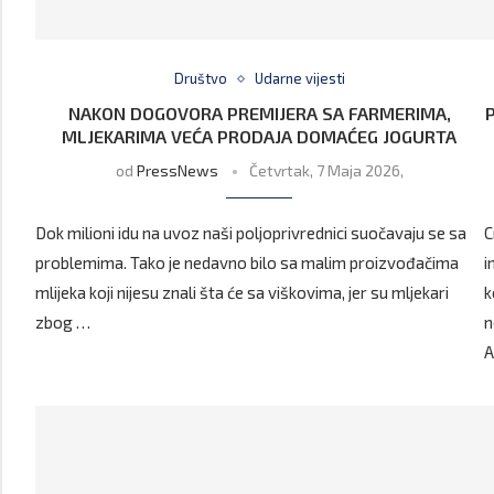
Društvo
Udarne vijesti
NAKON DOGOVORA PREMIJERA SA FARMERIMA,
MLJEKARIMA VEĆA PRODAJA DOMAĆEG JOGURTA
od
PressNews
Četvrtak, 7 Maja 2026,
Dok milioni idu na uvoz naši poljoprivrednici suočavaju se sa
C
problemima. Tako je nedavno bilo sa malim proizvođačima
i
mlijeka koji nijesu znali šta će sa viškovima, jer su mljekari
k
zbog …
n
A