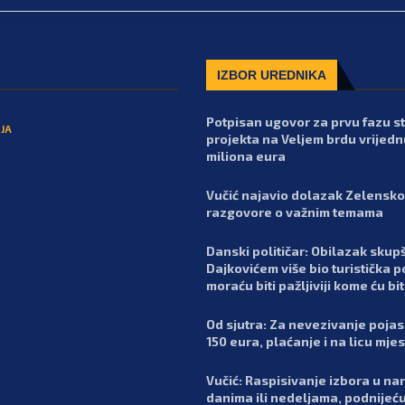
IZBOR UREDNIKA
Potpisan ugovor za prvu fazu 
JA
projekta na Veljem brdu vrijedn
miliona eura
Vučić najavio dolazak Zelensko
razgovore o važnim temama
Danski političar: Obilazak skupš
Dajkovićem više bio turistička p
moraću biti pažljiviji kome ću bit
Od sjutra: Za nevezivanje poja
150 eura, plaćanje i na licu mje
Vučić: Raspisivanje izbora u n
danima ili nedeljama, podnijeć