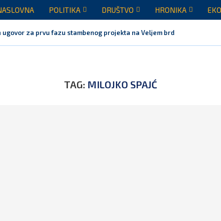
NASLOVNA
POLITIKA
DRUŠTVO
HRONIKA
EKO
 ugovor za prvu fazu stambenog projekta na Veljem brdu vrijednu...
TAG:
MILOJKO SPAJĆ