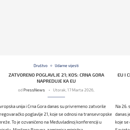
Društvo
Udarne vijesti
ZATVORENO POGLAVLJE 21; KOS: CRNA GORA
EU I
NAPREDUJE KA EU
od
PressNews
Utorak, 17 Marta 2026,
vropska unija i Crna Gora danas su privremeno zatvorile
Na 26. 
regovaračko poglavlje 21, koje se odnosi na transevropske
danas j
reže. To je ozvaničeno na Međuvladinoj konferenciji u
koje se
riselu. Marilena Raouna, zamjenica ministra …
Savjeta