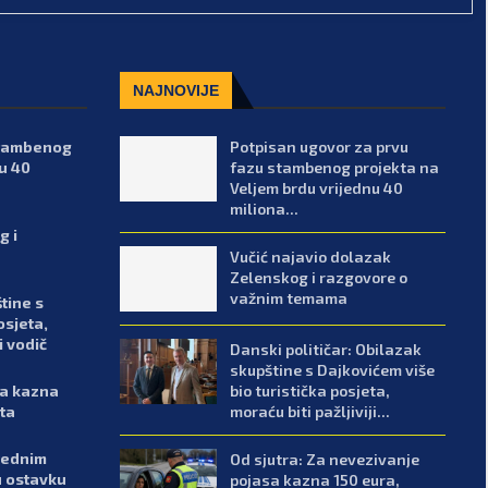
NAJNOVIJE
stambenog
Potpisan ugovor za prvu
u 40
fazu stambenog projekta na
Veljem brdu vrijednu 40
miliona...
g i
Vučić najavio dolazak
Zelenskog i razgovore o
važnim temama
tine s
osjeta,
i vodič
Danski političar: Obilazak
skupštine s Dajkovićem više
bio turistička posjeta,
sa kazna
moraću biti pažljiviji...
sta
arednim
Od sjutra: Za nevezivanje
u ostavku
pojasa kazna 150 eura,