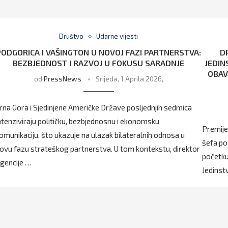
Društvo
Udarne vijesti
PODGORICA I VAŠINGTON U NOVOJ FAZI PARTNERSTVA:
D
BEZBJEDNOST I RAZVOJ U FOKUSU SARADNJE
JEDIN
OBAV
od
PressNews
Srijeda, 1 Aprila 2026,
rna Gora i Sjedinjene Američke Države posljednjih sedmica
ntenziviraju političku, bezbjednosnu i ekonomsku
Premije
omunikaciju, što ukazuje na ulazak bilateralnih odnosa u
šefa po
ovu fazu strateškog partnerstva. U tom kontekstu, direktor
početku
gencije …
Jedinst