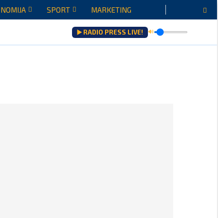
NOMIJA
SPORT
MARKETING
▶️ RADIO PRESS LIVE!
🔊