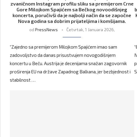
zvaničnom Instagram profilu sliku sa premijerom Crne
Gore Milojkom Spajićem sa Bečkog novoodišnjeg
b
koncerta, poručivši da je najbolji način da se započne
Nova godina sa dobrim prijateljima i komšijama.
od
PressNews
Četvrtak, 1 Januara 2026,
“Zajedno sa premijerom Milojkom Spajićem imao sam
“
zadovoljstvo da danas prisustvujem novogodišnjem
N
koncertu u Beču. Austrija je decenijama snažan zagovornik
p
proširenja EU na države Zapadnog Balkana, jer bezbjednost i
S
stabilnost …