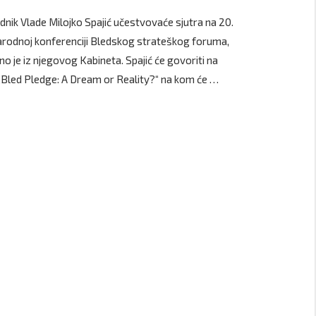
dnik Vlade Milojko Spajić učestvovaće sjutra na 20.
odnoj konferenciji Bledskog strateškog foruma,
no je iz njegovog Kabineta. Spajić će govoriti na
„Bled Pledge: A Dream or Reality?“ na kom će …