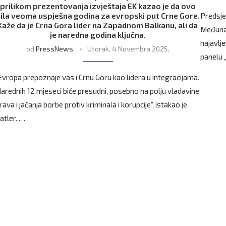
prilikom prezentovanja izvještaja EK kazao je da ovo
ila veoma uspješna godina za evropski put Crne Gore.
Predsje
Kaže da je Crna Gora lider na Zapadnom Balkanu, ali da
Međunar
je naredna godina ključna.
najavlje
od
PressNews
Utorak, 4 Novembra 2025,
panelu 
Evropa prepoznaje vas i Crnu Goru kao lidera u integracijama.
arednih 12 mjeseci biće presudni, posebno na polju vladavine
rava i jačanja borbe protiv kriminala i korupcije”, istakao je
atler. …