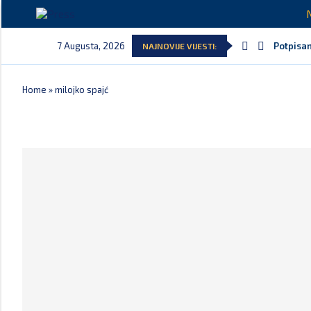
7 Augusta, 2026
Potpisan
NAJNOVIJE VIJESTI:
Home
»
milojko spajć