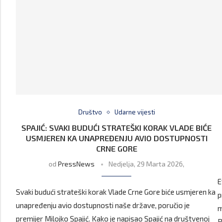
Društvo
Udarne vijesti
SPAJIĆ: SVAKI BUDUĆI STRATEŠKI KORAK VLADE BIĆE
USMJEREN KA UNAPREĐENJU AVIO DOSTUPNOSTI
CRNE GORE
od
PressNews
Nedjelja, 29 Marta 2026,
E
Svaki budući strateški korak Vlade Crne Gore biće usmjeren ka
p
unapređenju avio dostupnosti naše države, poručio je
m
premijer Milojko Spajić. Kako je napisao Spajić na društvenoj
B