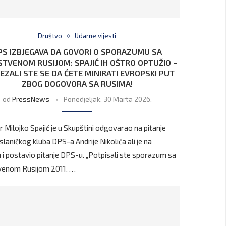
Društvo
Udarne vijesti
PS IZBJEGAVA DA GOVORI O SPORAZUMU SA
STVENOM RUSIJOM: SPAJIĆ IH OŠTRO OPTUŽIO –
EZALI STE SE DA ĆETE MINIRATI EVROPSKI PUT
ZBOG DOGOVORA SA RUSIMA!
od
PressNews
Ponedjeljak, 30 Marta 2026,
r Milojko Spajić je u Skupštini odgovarao na pitanje
slaničkog kluba DPS-a Andrije Nikolića ali je na
 i postavio pitanje DPS-u. „Potpisali ste sporazum sa
venom Rusijom 2011. …