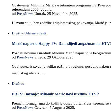
Gostovanje Milomira Marića u jutarnjem programu TV Prva ponovo 
referendum 2006. godine.
od
PressNews
Utorak, 25 Novembra 2025,
U svom stilu, bez zadrške i diplomatskog pakovanja, Marić je iz
Društvo
Udarne vijesti
Marić napustio Happy TV: Da li slijedi angažman na ETV? 
Poznati novinar i urednik Milomir Marić napustio je beogradsku 
od
PressNews
Srijeda, 29 Oktobra 2025,
Ovaj potez izazvao je veliku pažnju u regionu, posebno nakon r
medijskog uticaja. …
Društvo
PRESS saznaje: Milomir Marić novi urednik ETV?
Prema informacijama do kojih je došao portal Press, sprema se v
od
PressNews
Četvrtak, 7 Augusta 2025,