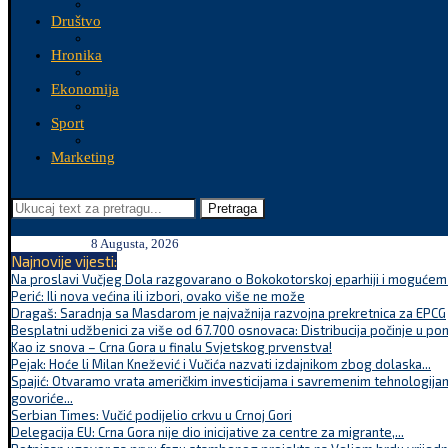
Društvo
Hronika
Ekonomija
Sport
Marketing
Pretraga
8 Augusta, 2026
Najnovije vijesti:
Na proslavi Vučjeg Dola razgovarano o Bokokotorskoj eparhiji i mogućem r
Perić: Ili nova većina ili izbori, ovako više ne može
Dragaš: Saradnja sa Masdarom je najvažnija razvojna prekretnica za EPCG
Besplatni udžbenici za više od 67.700 osnovaca: Distribucija počinje u po
Kao iz snova – Crna Gora u finalu Svjetskog prvenstva!
Pejak: Hoće li Milan Knežević i Vučića nazvati izdajnikom zbog dolaska...
Spajić: Otvaramo vrata američkim investicijama i savremenim tehnologijam
govoriće...
Serbian Times: Vučić podijelio crkvu u Crnoj Gori
Delegacija EU: Crna Gora nije dio inicijative za centre za migrante,...