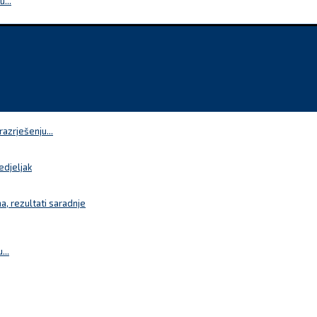
...
azrješenju...
edjeljak
a, rezultati saradnje
...