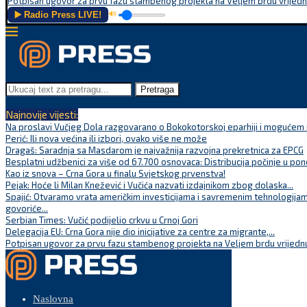
Potpisan ugovor za prvu fazu stambenog projekta na Veljem brdu vrijednu
▶️ Radio Press LIVE!
🔊
Pretraga
Najnovije vijesti:
Na proslavi Vučjeg Dola razgovarano o Bokokotorskoj eparhiji i mogućem r
Perić: Ili nova većina ili izbori, ovako više ne može
Dragaš: Saradnja sa Masdarom je najvažnija razvojna prekretnica za EPCG
Besplatni udžbenici za više od 67.700 osnovaca: Distribucija počinje u pon
Kao iz snova – Crna Gora u finalu Svjetskog prvenstva!
Pejak: Hoće li Milan Knežević i Vučića nazvati izdajnikom zbog dolaska...
Spajić: Otvaramo vrata američkim investicijama i savremenim tehnologijam
govoriće...
Serbian Times: Vučić podijelio crkvu u Crnoj Gori
Delegacija EU: Crna Gora nije dio inicijative za centre za migrante,...
Potpisan ugovor za prvu fazu stambenog projekta na Veljem brdu vrijednu
Naslovna