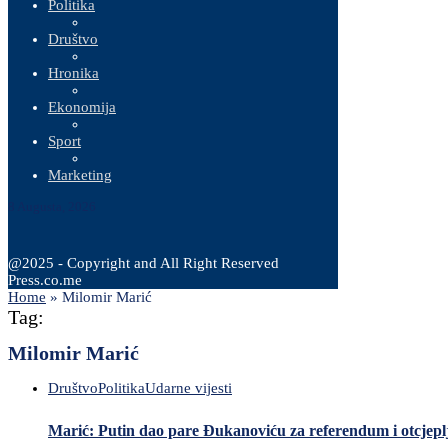
Politika
Društvo
Hronika
Ekonomija
Sport
Marketing
8 Augusta, 2026
@2025 - Copyright and All Right Reserved
Press.co.me
Home
»
Milomir Marić
Tag:
Milomir Marić
Društvo
Politika
Udarne vijesti
Marić: Putin dao pare Đukanoviću za referendum i otcjepl