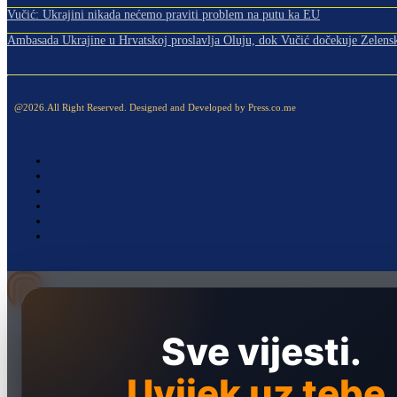
Vučić: Ukrajini nikada nećemo praviti problem na putu ka EU
Ambasada Ukrajine u Hrvatskoj proslavlja Oluju, dok Vučić dočekuje Zelens
@2026.All Right Reserved. Designed and Developed by Press.co.me
Naslovna
Sve vijesti.
Politika
Društvo
Uvijek uz tebe.