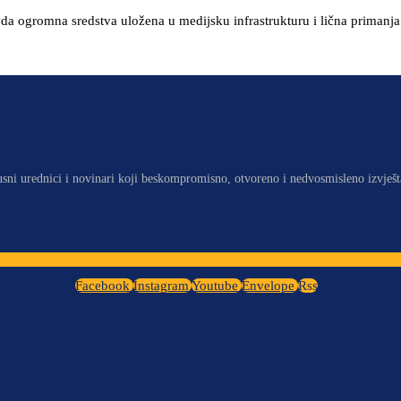
a ogromna sredstva uložena u medijsku infrastrukturu i lična primanja 
usni urednici i novinari koji beskompromisno, otvoreno i nedvosmisleno izvješt
Facebook
Instagram
Youtube
Envelope
Rss