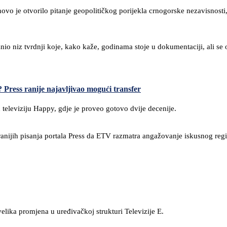
je otvorilo pitanje geopolitičkog porijekla crnogorske nezavisnosti, ulo
nio niz tvrdnji koje, kako kaže, godinama stoje u dokumentaciji, ali s
Press ranije najavljivao mogući transfer
televiziju Happy, gdje je proveo gotovo dvije decenije.
anijih pisanja portala Press da ETV razmatra angažovanje iskusnog regi
elika promjena u uređivačkoj strukturi Televizije E.