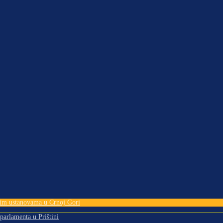
tnim ustanovama u Crnoj Gori
 parlamenta u Prištini