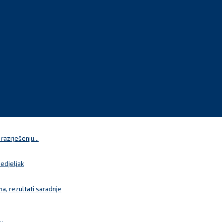
azrješenju...
nedjeljak
a, rezultati saradnje