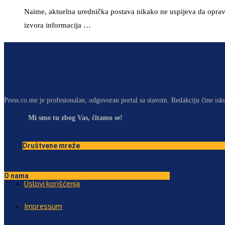
Naime, aktuelna urednička postava nikako ne uspijeva da opravd
izvora informacija …
Press.co.me je profesionalan, odgovoran portal sa stavom. Redakciju čine isk
Mi smo tu zbog Vas, čitamo se!
Društvene mreže
O nama
Uslovi korišćenja
Impressum