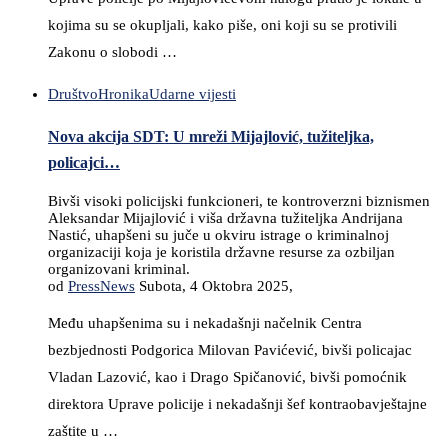
kojima su se okupljali, kako piše, oni koji su se protivili
Zakonu o slobodi …
Društvo
Hronika
Udarne vijesti
Nova akcija SDT: U mreži Mijajlović, tužiteljka,
policajci…
Bivši visoki policijski funkcioneri, te kontroverzni biznismen
Aleksandar Mijajlović i viša državna tužiteljka Andrijana
Nastić, uhapšeni su juče u okviru istrage o kriminalnoj
organizaciji koja je koristila državne resurse za ozbiljan
organizovani kriminal.
od
PressNews
Subota, 4 Oktobra 2025,
Među uhapšenima su i nekadašnji načelnik Centra
bezbjednosti Podgorica Milovan Pavićević, bivši policajac
Vladan Lazović, kao i Drago Spičanović, bivši pomoćnik
direktora Uprave policije i nekadašnji šef kontraobavještajne
zaštite u …