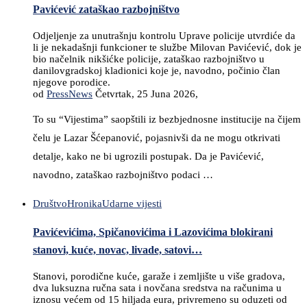
Pavićević zataškao razbojništvo
Odjeljenje za unutrašnju kontrolu Uprave policije utvrdiće da
li je nekadašnji funkcioner te službe Milovan Pavićević, dok je
bio načelnik nikšićke policije, zataškao razbojništvo u
danilovgradskoj kladionici koje je, navodno, počinio član
njegove porodice.
od
PressNews
Četvrtak, 25 Juna 2026,
To su “Vijestima” saopštili iz bezbjednosne institucije na čijem
čelu je Lazar Šćepanović, pojasnivši da ne mogu otkrivati
detalje, kako ne bi ugrozili postupak. Da je Pavićević,
navodno, zataškao razbojništvo podaci …
Društvo
Hronika
Udarne vijesti
Pavićevićima, Spičanovićima i Lazovićima blokirani
stanovi, kuće, novac, livade, satovi…
Stanovi, porodične kuće, garaže i zemljište u više gradova,
dva luksuzna ručna sata i novčana sredstva na računima u
iznosu većem od 15 hiljada eura, privremeno su oduzeti od