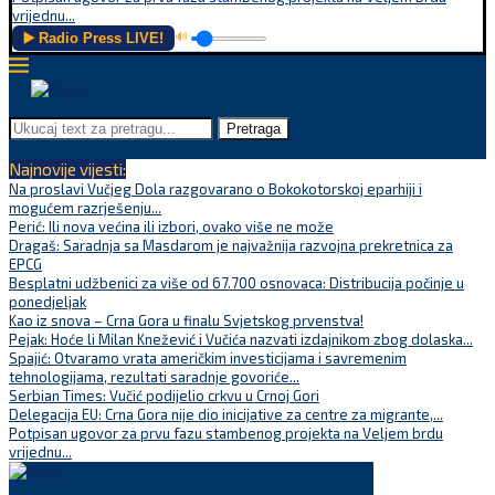
vrijednu...
▶️ Radio Press LIVE!
🔊
Pretraga
Najnovije vijesti:
Na proslavi Vučjeg Dola razgovarano o Bokokotorskoj eparhiji i
mogućem razrješenju...
Perić: Ili nova većina ili izbori, ovako više ne može
Dragaš: Saradnja sa Masdarom je najvažnija razvojna prekretnica za
EPCG
Besplatni udžbenici za više od 67.700 osnovaca: Distribucija počinje u
ponedjeljak
Kao iz snova – Crna Gora u finalu Svjetskog prvenstva!
Pejak: Hoće li Milan Knežević i Vučića nazvati izdajnikom zbog dolaska...
Spajić: Otvaramo vrata američkim investicijama i savremenim
tehnologijama, rezultati saradnje govoriće...
Serbian Times: Vučić podijelio crkvu u Crnoj Gori
Delegacija EU: Crna Gora nije dio inicijative za centre za migrante,...
Potpisan ugovor za prvu fazu stambenog projekta na Veljem brdu
vrijednu...