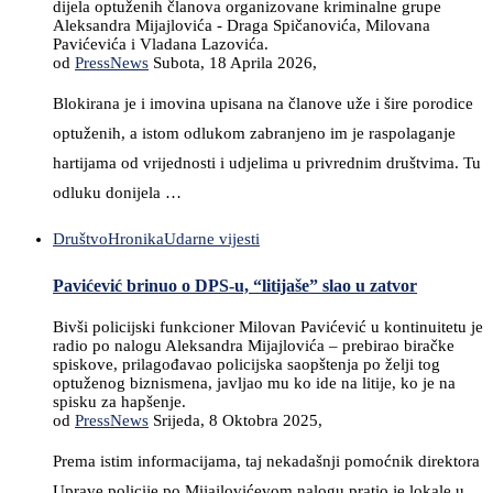
dijela optuženih članova organizovane kriminalne grupe
Aleksandra Mijajlovića - Draga Spičanovića, Milovana
Pavićevića i Vladana Lazovića.
od
PressNews
Subota, 18 Aprila 2026,
Blokirana je i imovina upisana na članove uže i šire porodice
optuženih, a istom odlukom zabranjeno im je raspolaganje
hartijama od vrijednosti i udjelima u privrednim društvima. Tu
odluku donijela …
Društvo
Hronika
Udarne vijesti
Pavićević brinuo o DPS-u, “litijaše” slao u zatvor
Bivši policijski funkcioner Milovan Pavićević u kontinuitetu je
radio po nalogu Aleksandra Mijajlovića – prebirao biračke
spiskove, prilagođavao policijska saopštenja po želji tog
optuženog biznismena, javljao mu ko ide na litije, ko je na
spisku za hapšenje.
od
PressNews
Srijeda, 8 Oktobra 2025,
Prema istim informacijama, taj nekadašnji pomoćnik direktora
Uprave policije po Mijajlovićevom nalogu pratio je lokale u