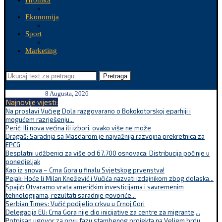
Hronika
Ekonomija
Sport
Marketing
Pretraga
8 Augusta, 2026
Najnovije vijesti:
Na proslavi Vučjeg Dola razgovarano o Bokokotorskoj eparhiji i
mogućem razrješenju...
Perić: Ili nova većina ili izbori, ovako više ne može
Dragaš: Saradnja sa Masdarom je najvažnija razvojna prekretnica za
EPCG
Besplatni udžbenici za više od 67.700 osnovaca: Distribucija počinje u
ponedjeljak
Kao iz snova – Crna Gora u finalu Svjetskog prvenstva!
Pejak: Hoće li Milan Knežević i Vučića nazvati izdajnikom zbog dolaska...
Spajić: Otvaramo vrata američkim investicijama i savremenim
tehnologijama, rezultati saradnje govoriće...
Serbian Times: Vučić podijelio crkvu u Crnoj Gori
Delegacija EU: Crna Gora nije dio inicijative za centre za migrante,...
Potpisan ugovor za prvu fazu stambenog projekta na Veljem brdu