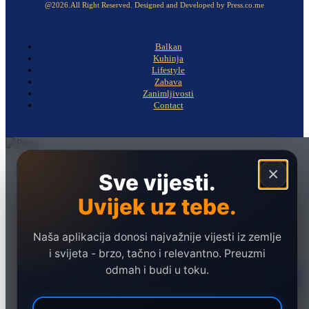
@2026.All Right Reserved. Designed and Developed by Press.co.me
Balkan
Kuhinja
Lifestyle
Zabava
Zanimljivosti
Contact
Naslovna
×
Sve vijesti.
Politika
Uvijek uz tebe.
Društvo
Hronika
Naša aplikacija donosi najvažnije vijesti iz zemlje
Ekonomija
i svijeta - brzo, tačno i relevantno. Preuzmi
odmah i budi u toku.
Sport
Marketing