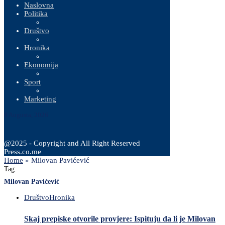
Naslovna
Politika
Društvo
Hronika
Ekonomija
Sport
Marketing
8 Augusta, 2026
@2025 - Copyright and All Right Reserved
Press.co.me
Home
»
Milovan Pavićević
Tag:
Milovan Pavićević
Društvo
Hronika
Skaj prepiske otvorile provjere: Ispituju da li je Milovan