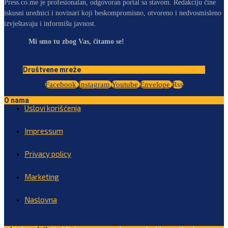
Press.co.me je profesionalan, odgovoran portal sa stavom. Redakciju čine
iskusni urednici i novinari koji beskompromisno, otvoreno i nedvosmisleno
izvještavaju i informišu javnost.
Mi smo tu zbog Vas, čitamo se!
Društvene mreže
Facebook
Instagram
Youtube
Envelope
Rss
O nama
Uslovi korišćenja
Impressum
Privacy policy
Marketing
Naslovna