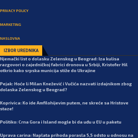
PRIVACY POLICY
MARKETING
NASLOVNA
IZBOR UREDNIKA
Njemački list o dolasku Zelenskog u Beograd: Iza kulisa
razgovori o zajedničkoj fabrici dronova u Srbiji, Kristofer Hil
otkrio kako srpska municija stiže do Ukrajine
Pejak: Hoće li Milan Knežević i Vučića nazvati izdajnikom zbog
dolaska Zelenskog u Beograd?
Koprivica: Ko ide Amfilohijevim putem, ne skreće sa Hristove
staze!
Politiko: Crna Gora i Island mogle bi da uđu u EU u paketu
Uprava carina: Naplata prihoda porasla 5,5 odsto u odnosu na