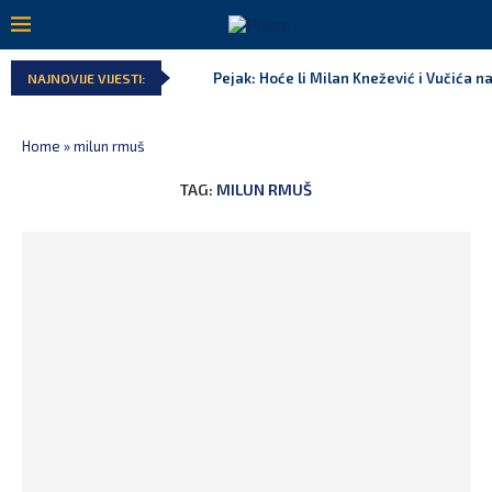
Pejak: Hoće li Milan Knežević i Vučića n
NAJNOVIJE VIJESTI:
Home
»
milun rmuš
TAG:
MILUN RMUŠ