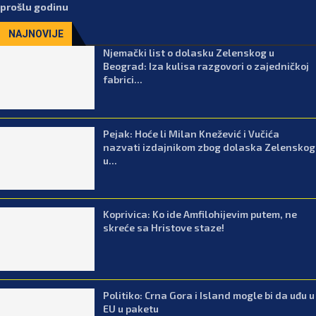
prošlu godinu
NAJNOVIJE
Njemački list o dolasku Zelenskog u
Beograd: Iza kulisa razgovori o zajedničkoj
fabrici...
Pejak: Hoće li Milan Knežević i Vučića
nazvati izdajnikom zbog dolaska Zelenskog
u...
Koprivica: Ko ide Amfilohijevim putem, ne
skreće sa Hristove staze!
Politiko: Crna Gora i Island mogle bi da uđu u
EU u paketu