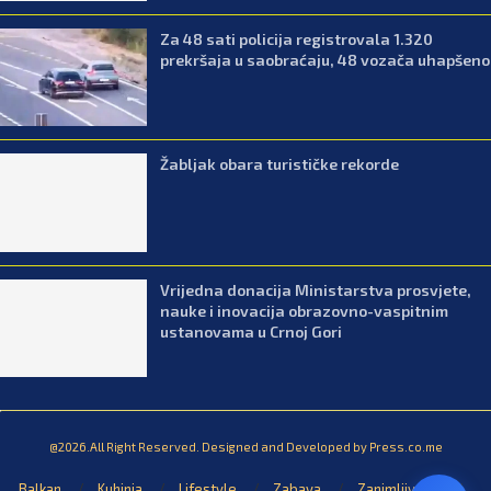
Za 48 sati policija registrovala 1.320
prekršaja u saobraćaju, 48 vozača uhapšeno
Žabljak obara turističke rekorde
Vrijedna donacija Ministarstva prosvjete,
nauke i inovacija obrazovno-vaspitnim
ustanovama u Crnoj Gori
@2026.All Right Reserved. Designed and Developed by Press.co.me
Balkan
Kuhinja
Lifestyle
Zabava
Zanimljivosti