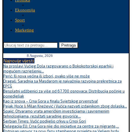
Hronika
Ekonomija
Sport
Marketing
Pretraga
8 Augusta, 2026
Najnovije vijesti:
Na proslavi Vučjeg Dola razgovarano o Bokokotorskoj eparhiji i
mogućem razrješenju...
Perić: Ili nova većina ili izbori, ovako više ne može
Dragaš: Saradnja sa Masdarom je najvažnija razvojna prekretnica za
EPCG
Besplatni udžbenici za više od 67.700 osnovaca: Distribucija počinje u
ponedjeljak
Kao iz snova – Crna Gora u finalu Svjetskog prvenstva!
Pejak: Hoće li Milan Knežević i Vučića nazvati izdajnikom zbog dolaska...
Spajić: Otvaramo vrata američkim investicijama i savremenim
tehnologijama, rezultati saradnje govoriće...
Serbian Times: Vučić podijelio crkvu u Crnoj Gori
Delegacija EU: Crna Gora nije dio inicijative za centre za migrante,...
Potpisan ugovor za prvu fazu stambenog projekta na Veljem brdu