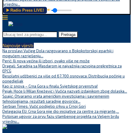
vrijednu...
▶️ Radio Press LIVE!
🔊
Pretraga
Najnovije vijesti:
Na proslavi Vučjeg Dola razgovarano o Bokokotorskoj eparhiji i
mogućem razrješenju...
Perić: Ili nova većina ili izbori, ovako više ne može
Dragaš: Saradnja sa Masdarom je najvažnija razvojna prekretnica za
EPCG
Besplatni udžbenici za više od 67.700 osnovaca: Distribucija počinje u
ponedjeljak
Kao iz snova – Crna Gora u finalu Svjetskog prvenstva!
Pejak: Hoće li Milan Knežević i Vučića nazvati izdajnikom zbog dolaska...
Spajić: Otvaramo vrata američkim investicijama i savremenim
tehnologijama, rezultati saradnje govoriće...
Serbian Times: Vučić podijelio crkvu u Crnoj Gori
Delegacija EU: Crna Gora nije dio inicijative za centre za migrante,...
Potpisan ugovor za prvu fazu stambenog projekta na Veljem brdu
vrijednu...