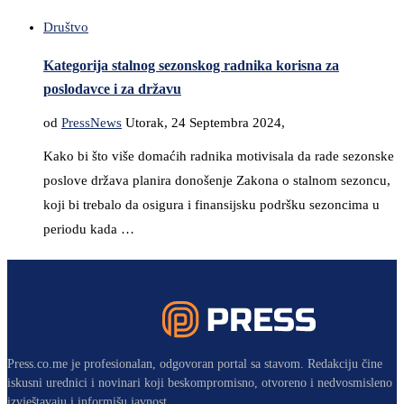
Društvo
Kategorija stalnog sezonskog radnika korisna za
poslodavce i za državu
od
PressNews
Utorak, 24 Septembra 2024,
Kako bi što više domaćih radnika motivisala da rade sezonske
poslove država planira donošenje Zakona o stalnom sezoncu,
koji bi trebalo da osigura i finansijsku podršku sezoncima u
periodu kada …
Press.co.me je profesionalan, odgovoran portal sa stavom. Redakciju čine
iskusni urednici i novinari koji beskompromisno, otvoreno i nedvosmisleno
izvještavaju i informišu javnost.