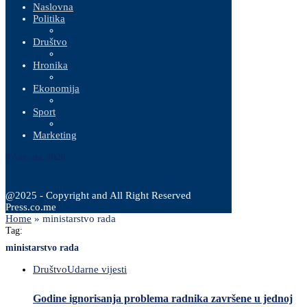
Naslovna
Politika
Društvo
Hronika
Ekonomija
Sport
Marketing
8 Augusta, 2026
@2025 - Copyright and All Right Reserved
Press.co.me
Home
»
ministarstvo rada
Tag:
ministarstvo rada
Društvo
Udarne vijesti
Godine ignorisanja problema radnika završene u jednoj