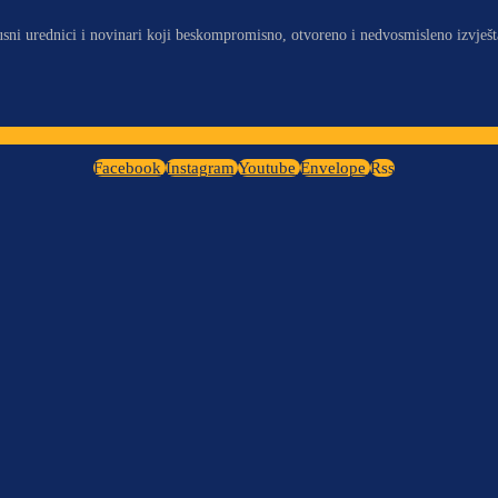
usni urednici i novinari koji beskompromisno, otvoreno i nedvosmisleno izvješt
Facebook
Instagram
Youtube
Envelope
Rss