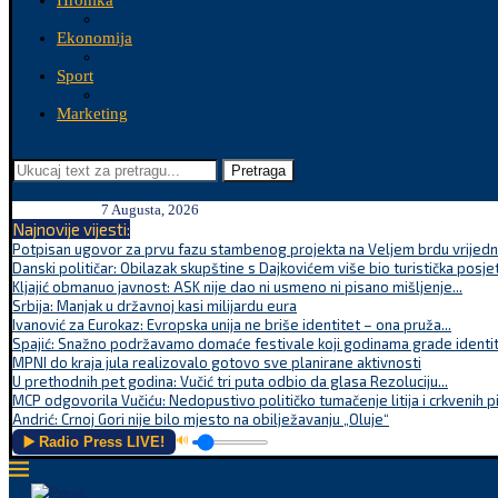
Hronika
Ekonomija
Sport
Marketing
Pretraga
7 Augusta, 2026
Najnovije vijesti:
Potpisan ugovor za prvu fazu stambenog projekta na Veljem brdu vrijednu
Danski političar: Obilazak skupštine s Dajkovićem više bio turistička posjet
Kljajić obmanuo javnost: ASK nije dao ni usmeno ni pisano mišljenje...
Srbija: Manjak u državnoj kasi milijardu eura
Ivanović za Eurokaz: Evropska unija ne briše identitet – ona pruža...
Spajić: Snažno podržavamo domaće festivale koji godinama grade identite
MPNI do kraja jula realizovalo gotovo sve planirane aktivnosti
U prethodnih pet godina: Vučić tri puta odbio da glasa Rezoluciju...
MCP odgovorila Vučiću: Nedopustivo političko tumačenje litija i crkvenih p
Andrić: Crnoj Gori nije bilo mjesto na obilježavanju „Oluje“
▶️ Radio Press LIVE!
🔊