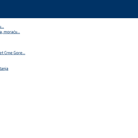
...
a, moraću...
t Crne Gore...
tanja