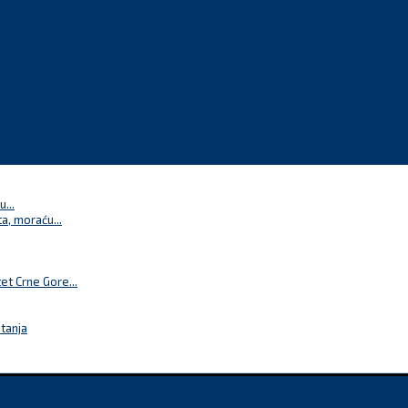
...
a, moraću...
t Crne Gore...
itanja