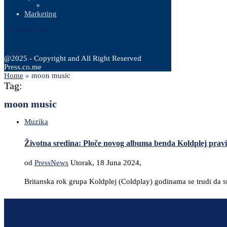
Marketing
7 Augusta, 2026
@2025 - Copyright and All Right Reserved
Press.co.me
Home
»
moon music
Tag:
moon music
Muzika
Životna sredina: Ploče novog albuma benda Koldplej praviće
od
PressNews
Utorak, 18 Juna 2024,
Britanska rok grupa Koldplej (Coldplay) godinama se trudi da 