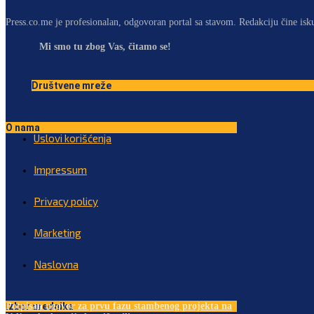
Press.co.me je profesionalan, odgovoran portal sa stavom. Redakciju čine isk
Mi smo tu zbog Vas, čitamo se!
Društvene mreže
O nama
Uslovi korišćenja
Impressum
Privacy policy
Marketing
Naslovna
Izbor urednika
Potpisan ugovor za prvu fazu stambenog projekta na