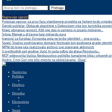
Pretraga
Najnovije vijesti:
Potpisan ugovor za prvu fazu stambenog projekta na Veljem brdu vrijednu
Danski političar: Obilazak skupštine s Dajkovićem više bio turistička posjet
Kljajić obmanuo javnost: ASK nije dao ni usmeno ni pisano mišljenje...
Srbija: Manjak u državnoj kasi milijardu eura
Ivanović za Eurokaz: Evropska unija ne briše identitet – ona pruža...
Spajić: Snažno podržavamo domaće festivale koji godinama grade identite
MPNI do kraja jula realizovalo gotovo sve planirane aktivnosti
U prethodnih pet godina: Vučić tri puta odbio da glasa Rezoluciju...
MCP odgovorila Vučiću: Nedopustivo političko tumačenje litija i crkvenih pi
Andrić: Crnoj Gori nije bilo mjesto na obilježavanju „Oluje“
Naslovna
Politika
Društvo
Hronika
Ekonomija
Sport