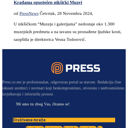
Krađama opustošen nikšićki Muzej
od
PressNews
Četvrtak, 28 Novembra 2024,
U nikšićkom “Muzeju i galerijama” nedostaje oko 1.300
muzejskih predmeta a na tavanu su pronađene ljudske kosti,
saopštila je direktorica Vesna Todorović.
Press.co.me je profesionalan, odgovoran portal sa stavom. Redakciju čine
iskusni urednici i novinari koji beskompromisno, otvoreno i nedvosmisleno
izvještavaju i informišu javnost.
Mi smo tu zbog Vas, čitamo se!
Društvene mreže