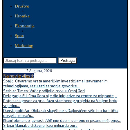
Društvo
Hronika
Ekonomija
Sport
Marketing
Pretraga
7 Augusta, 2026
Najnovije vijesti:
Spajić: Otvaramo vrata američkim investicijama i savremenim
tehnologijama, rezultati saradnje govoriće...
Serbian Times: Vučić podijelio crkvu u Crnoj Gori
Delegacija EU: Crna Gora nije dio inicijative za centre za migrante,...
Potpisan ugovor za prvu fazu stambenog projekta na Veljem brdu
vrijednu...
Danski političar: Obilazak skupštine s Dajkovićem više bio turistička
posjeta, moraću...
Kljajić obmanuo javnost: ASK nije dao ni usmeno ni pisano mišljenje...
Srbija: Manjak u državnoj kasi milijardu eura