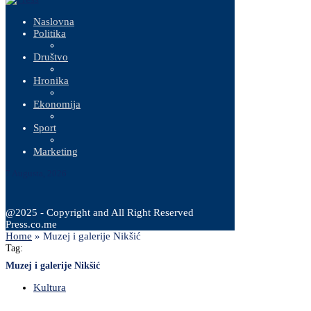
Naslovna
Politika
Društvo
Hronika
Ekonomija
Sport
Marketing
7 Augusta, 2026
@2025 - Copyright and All Right Reserved
Press.co.me
Home
»
Muzej i galerije Nikšić
Tag:
Muzej i galerije Nikšić
Kultura