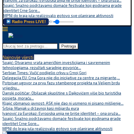
Ivanović za Eurokaz: Evropska unija ne briše identitet – ona pruža...
Spajić: Snažno podržavamo domaće festivale koji godinama grade
identitet Crne Gore...
MPNI do kraja jula realizovalo gotovo sve planirane aktivnosti
Radio Press LIVE!
Pretraga
Najnovije vijesti:
Spajić: Otvaramo vrata američkim investicijama i savremenim
tehnologijama, rezultati saradnje govoriće...
Serbian Times: Vučić podijelio crkvu u Crnoj Gori
Delegacija EU: Crna Gora nije dio inicijative za centre za migrante,...
Potpisan ugovor za prvu fazu stambenog projekta na Veljem brdu
vrijednu...
Danski političar: Obilazak skupštine s Dajkovićem više bio turistička
posjeta, moraću...
Kljajić obmanuo javnost: ASK nije dao ni usmeno ni pisano mišljenje...
Srbija: Manjak u državnoj kasi milijardu eura
Ivanović za Eurokaz: Evropska unija ne briše identitet – ona pruža...
Spajić: Snažno podržavamo domaće festivale koji godinama grade
identitet Crne Gore...
MPNI do kraja jula realizovalo gotovo sve planirane aktivnosti