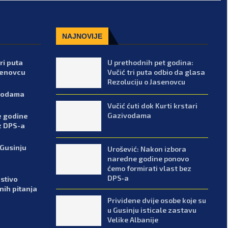
NAJNOVIJE
ri puta
U prethodnih pet godina:
senovcu
Vučić tri puta odbio da glasa
Rezoluciju o Jasenovcu
ivodama
Vučić ćuti dok Kurti krstari
Gazivodama
e godine
z DPS-a
 Gusinju
Urošević: Nakon izbora
naredne godine ponovo
ćemo formirati vlast bez
DPS-a
stivo
enih pitanja
Prividene dvije osobe koje su
u Gusinju isticale zastavu
Velike Albanije