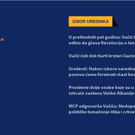
IZBOR UREDNIKA
U prethodnih pet godina: Vučić t
JA
odbio da glasa Rezoluciju o Ja
Vučić ćuti dok Kurti krstari Gaz
Urošević: Nakon izbora naredn
ponovo ćemo formirati vlast be
Prividene dvije osobe koje su u
isticale zastavu Velike Albanije
MCP odgovorila Vučiću: Nedopu
političko tumačenje litija i crkv