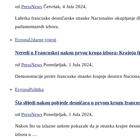
od
PressNews
Četvrtak, 4 Jula 2024,
Liderka francuske desničarske stranke Nacionalno okupljanje (
parlamentarnih izbora.
Evropa
Udarne vijesti
Neredi u Francuskoj nakon prvog kruga izbora: Krajnja lje
od
PressNews
Ponedjeljak, 1 Jula 2024,
Demonstracije protiv francuske stranke krajnje desnice Nacionaln
Evropa
Politika
Šta slijedi nakon pobjede desničara u prvom krugu francu
od
PressNews
Ponedjeljak, 1 Jula 2024,
Nakon što su izlazne ankete pokazale da je stranka krajne des
izbora u …