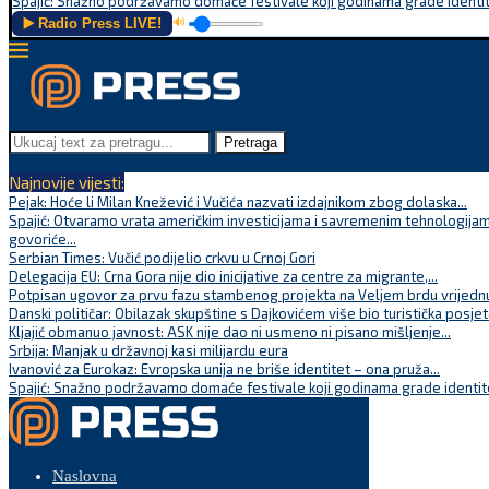
Spajić: Snažno podržavamo domaće festivale koji godinama grade identite
▶️ Radio Press LIVE!
🔊
Pretraga
Najnovije vijesti:
Pejak: Hoće li Milan Knežević i Vučića nazvati izdajnikom zbog dolaska...
Spajić: Otvaramo vrata američkim investicijama i savremenim tehnologijam
govoriće...
Serbian Times: Vučić podijelio crkvu u Crnoj Gori
Delegacija EU: Crna Gora nije dio inicijative za centre za migrante,...
Potpisan ugovor za prvu fazu stambenog projekta na Veljem brdu vrijednu
Danski političar: Obilazak skupštine s Dajkovićem više bio turistička posjet
Kljajić obmanuo javnost: ASK nije dao ni usmeno ni pisano mišljenje...
Srbija: Manjak u državnoj kasi milijardu eura
Ivanović za Eurokaz: Evropska unija ne briše identitet – ona pruža...
Spajić: Snažno podržavamo domaće festivale koji godinama grade identite
Naslovna