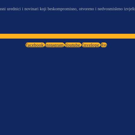
usni urednici i novinari koji beskompromisno, otvoreno i nedvosmisleno izvješt
Facebook
Instagram
Youtube
Envelope
Rss