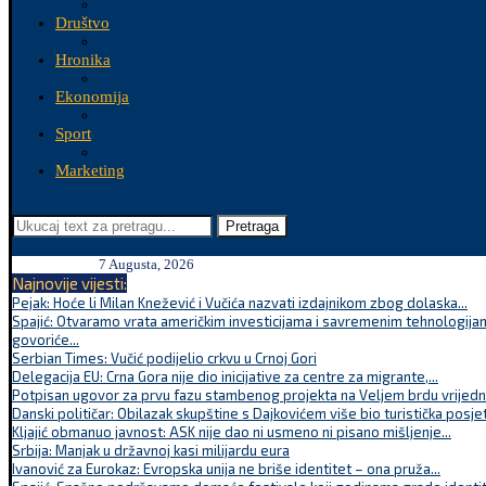
Društvo
Hronika
Ekonomija
Sport
Marketing
Pretraga
7 Augusta, 2026
Najnovije vijesti:
Pejak: Hoće li Milan Knežević i Vučića nazvati izdajnikom zbog dolaska...
Spajić: Otvaramo vrata američkim investicijama i savremenim tehnologijam
govoriće...
Serbian Times: Vučić podijelio crkvu u Crnoj Gori
Delegacija EU: Crna Gora nije dio inicijative za centre za migrante,...
Potpisan ugovor za prvu fazu stambenog projekta na Veljem brdu vrijednu
Danski političar: Obilazak skupštine s Dajkovićem više bio turistička posjet
Kljajić obmanuo javnost: ASK nije dao ni usmeno ni pisano mišljenje...
Srbija: Manjak u državnoj kasi milijardu eura
Ivanović za Eurokaz: Evropska unija ne briše identitet – ona pruža...