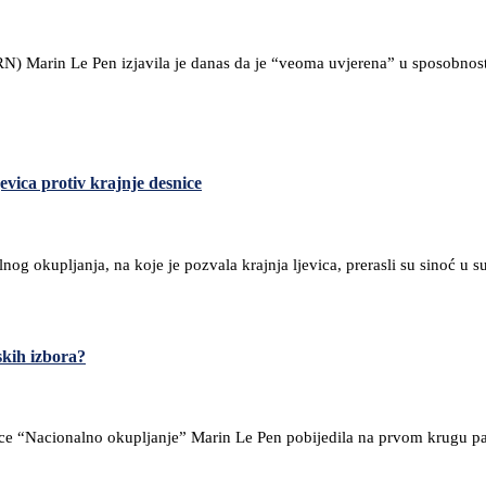
RN) Marin Le Pen izjavila je danas da je “veoma uvjerena” u sposobnos
vica protiv krajnje desnice
og okupljanja, na koje je pozvala krajnja ljevica, prerasli su sinoć u s
skih izbora?
nice “Nacionalno okupljanje” Marin Le Pen pobijedila na prvom krugu p