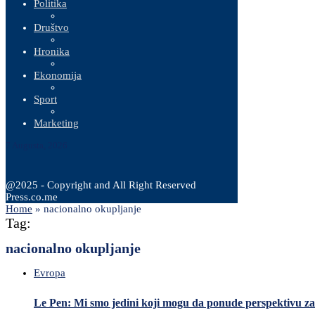
Politika
Društvo
Hronika
Ekonomija
Sport
Marketing
7 Augusta, 2026
@2025 - Copyright and All Right Reserved
Press.co.me
Home
»
nacionalno okupljanje
Tag:
nacionalno okupljanje
Evropa
Le Pen: Mi smo jedini koji mogu da ponude perspektivu z