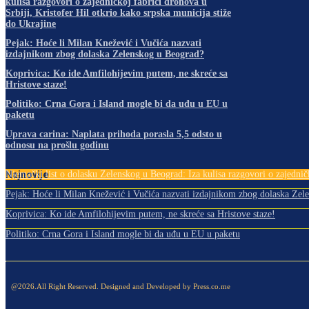
kulisa razgovori o zajedničkoj fabrici dronova u
Srbiji, Kristofer Hil otkrio kako srpska municija stiže
do Ukrajine
Pejak: Hoće li Milan Knežević i Vučića nazvati
izdajnikom zbog dolaska Zelenskog u Beograd?
Koprivica: Ko ide Amfilohijevim putem, ne skreće sa
Hristove staze!
Politiko: Crna Gora i Island mogle bi da uđu u EU u
paketu
Uprava carina: Naplata prihoda porasla 5,5 odsto u
odnosu na prošlu godinu
Najnovije
Njemački list o dolasku Zelenskog u Beograd: Iza kulisa razgovori o zajedničk
Pejak: Hoće li Milan Knežević i Vučića nazvati izdajnikom zbog dolaska Zele
Koprivica: Ko ide Amfilohijevim putem, ne skreće sa Hristove staze!
Politiko: Crna Gora i Island mogle bi da uđu u EU u paketu
@2026.All Right Reserved. Designed and Developed by Press.co.me