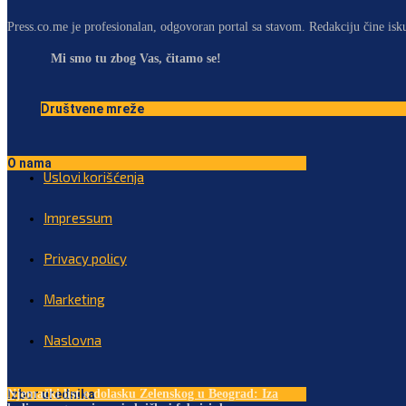
Press.co.me je profesionalan, odgovoran portal sa stavom. Redakciju čine isk
Mi smo tu zbog Vas, čitamo se!
Društvene mreže
O nama
Uslovi korišćenja
Impressum
Privacy policy
Marketing
Naslovna
Izbor urednika
Njemački list o dolasku Zelenskog u Beograd: Iza