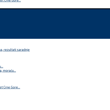
t Crne Gore...
a, rezultati saradnje
...
a, moraću...
t Crne Gore...