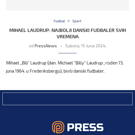
Fudbal
Sport
MIHAEL LAUDRUP: NAJBOLJI DANSKI FUDBALER SVIH
VREMENA
od
PressNews
Subota, 15 Juna 2024,
Mihael „Bili“ Laudrup (dan. Michael “Billy” Laudrup ; rođen 15.
juna 1964. u Frederiksbergu), bivši danski fudbaler.