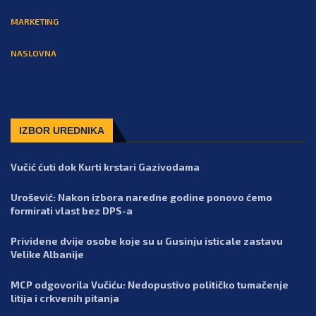
MARKETING
NASLOVNA
IZBOR UREDNIKA
Vučić ćuti dok Kurti krstari Gazivodama
Urošević: Nakon izbora naredne godine ponovo ćemo
formirati vlast bez DPS-a
Prividene dvije osobe koje su u Gusinju isticale zastavu
Velike Albanije
MCP odgovorila Vučiću: Nedopustivo političko tumačenje
litija i crkvenih pitanja