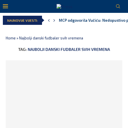
MCP odgovorila Vučiću: Nedopustivo pol
NAJNOVIJE VIJESTI:
Home
»
Najbolji danski fudbaler svih vremena
TAG:
NAJBOLJI DANSKI FUDBALER SVIH VREMENA