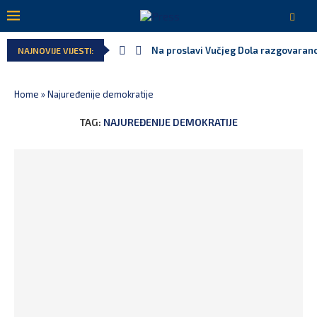
Na proslavi Vučjeg Dola razgovarano
NAJNOVIJE VIJESTI:
Home
»
Najuređenije demokratije
TAG:
NAJUREĐENIJE DEMOKRATIJE