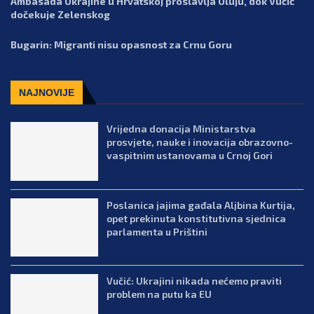
Ambasada Ukrajine u Hrvatskoj proslavlja Oluju, dok Vučić
dočekuje Zelenskog
Bugarin: Migranti nisu opasnost za Crnu Goru
NAJNOVIJE
Vrijedna donacija Ministarstva
prosvjete, nauke i inovacija obrazovno-
vaspitnim ustanovama u Crnoj Gori
Poslanica jajima gađala Aljbina Kurtija,
opet prekinuta konstitutivna sjednica
parlamenta u Prištini
Vučić: Ukrajini nikada nećemo praviti
problem na putu ka EU