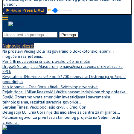
vrijednu...
▶️ Radio Press LIVE!
🔊
Pretraga
Najnovije vijesti:
Na proslavi Vučjeg Dola razgovarano o Bokokotorskoj eparhiji i
mogućem razrješenju...
Perić: Ili nova većina ili izbori, ovako više ne može
Dragaš: Saradnja sa Masdarom je najvažnija razvojna prekretnica za
EPCG
Besplatni udžbenici za više od 67.700 osnovaca: Distribucija počinje u
ponedjeljak
Kao iz snova – Crna Gora u finalu Svjetskog prvenstva!
Pejak: Hoće li Milan Knežević i Vučića nazvati izdajnikom zbog dolaska...
Spajić: Otvaramo vrata američkim investicijama i savremenim
tehnologijama, rezultati saradnje govoriće...
Serbian Times: Vučić podijelio crkvu u Crnoj Gori
Delegacija EU: Crna Gora nije dio inicijative za centre za migrante,...
Potpisan ugovor za prvu fazu stambenog projekta na Veljem brdu
vrijednu...