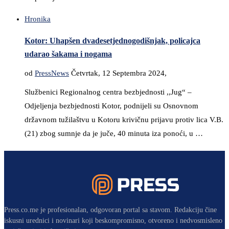
Hronika
Kotor: Uhapšen dvadesetjednogodišnjak, policajca
udarao šakama i nogama
od
PressNews
Četvrtak, 12 Septembra 2024,
Službenici Regionalnog centra bezbjednosti ,,Jug“ –
Odjeljenja bezbjednosti Kotor, podnijeli su Osnovnom
državnom tužilaštvu u Kotoru krivičnu prijavu protiv lica V.B.
(21) zbog sumnje da je juče, 40 minuta iza ponoći, u …
Press.co.me je profesionalan, odgovoran portal sa stavom. Redakciju čine
iskusni urednici i novinari koji beskompromisno, otvoreno i nedvosmisleno