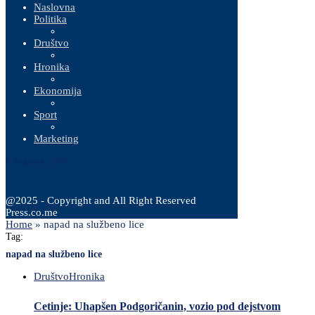
Naslovna
Politika
Društvo
Hronika
Ekonomija
Sport
Marketing
8 Augusta, 2026
@2025 - Copyright and All Right Reserved
Press.co.me
Home
»
napad na službeno lice
Tag:
napad na službeno lice
Društvo
Hronika
Cetinje: Uhapšen Podgoričanin, vozio pod dejstvom