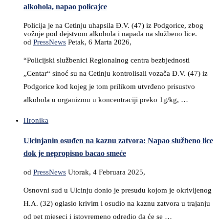
alkohola, napao policajce
Policija je na Cetinju uhapsila Đ.V. (47) iz Podgorice, zbog
vožnje pod dejstvom alkohola i napada na službeno lice.
od
PressNews
Petak, 6 Marta 2026,
“Policijski službenici Regionalnog centra bezbjednosti
„Centar“ sinoć su na Cetinju kontrolisali vozača Đ.V. (47) iz
Podgorice kod kojeg je tom prilikom utvrđeno prisustvo
alkohola u organizmu u koncentraciji preko 1g/kg, …
Hronika
Ulcinjanin osuđen na kaznu zatvora: Napao službeno lice
dok je nepropisno bacao smeće
od
PressNews
Utorak, 4 Februara 2025,
Osnovni sud u Ulcinju donio je presudu kojom je okrivljenog
H.A. (32) oglasio krivim i osudio na kaznu zatvora u trajanju
od pet mjeseci i istovremeno odredio da će se …