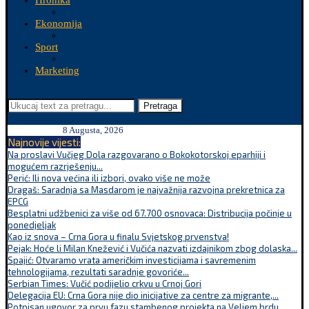
Hronika
Ekonomija
Sport
Marketing
Pretraga
8 Augusta, 2026
Najnovije vijesti:
Na proslavi Vučjeg Dola razgovarano o Bokokotorskoj eparhiji i
mogućem razrješenju...
Perić: Ili nova većina ili izbori, ovako više ne može
Dragaš: Saradnja sa Masdarom je najvažnija razvojna prekretnica za
EPCG
Besplatni udžbenici za više od 67.700 osnovaca: Distribucija počinje u
ponedjeljak
Kao iz snova – Crna Gora u finalu Svjetskog prvenstva!
Pejak: Hoće li Milan Knežević i Vučića nazvati izdajnikom zbog dolaska...
Spajić: Otvaramo vrata američkim investicijama i savremenim
tehnologijama, rezultati saradnje govoriće...
Serbian Times: Vučić podijelio crkvu u Crnoj Gori
Delegacija EU: Crna Gora nije dio inicijative za centre za migrante,...
Potpisan ugovor za prvu fazu stambenog projekta na Veljem brdu