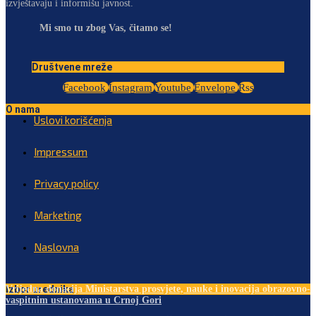
izvještavaju i informišu javnost.
Mi smo tu zbog Vas, čitamo se!
Društvene mreže
Facebook
Instagram
Youtube
Envelope
Rss
O nama
Uslovi korišćenja
Impressum
Privacy policy
Marketing
Naslovna
Izbor urednika
Vrijedna donacija Ministarstva prosvjete, nauke i inovacija obrazovno-
vaspitnim ustanovama u Crnoj Gori