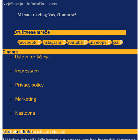
izvještavaju i informišu javnost.
Mi smo tu zbog Vas, čitamo se!
Društvene mreže
Facebook
Instagram
Youtube
Envelope
Rss
O nama
Uslovi korišćenja
Impressum
Privacy policy
Marketing
Naslovna
Izbor urednika
Žabljak obara turističke rekorde