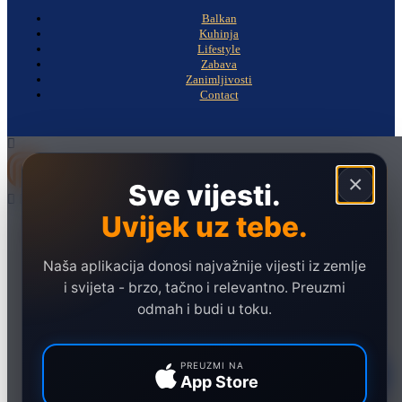
Balkan
Kuhinja
Lifestyle
Zabava
Zanimljivosti
Contact
×
Sve vijesti.
Uvijek uz tebe.
Naslovna
Politika
Naša aplikacija donosi najvažnije vijesti iz zemlje
Društvo
i svijeta - brzo, tačno i relevantno. Preuzmi
Hronika
odmah i budi u toku.
Ekonomija
Sport
PREUZMI NA
App Store
Marketing