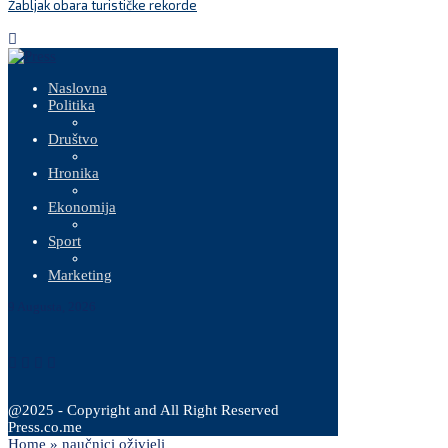
Žabljak obara turističke rekorde
N
m
Naslovna
Politika
Društvo
Hronika
Ekonomija
Sport
Marketing
9 Augusta, 2026
@2025 - Copyright and All Right Reserved
Press.co.me
Home
»
naučnici oživjeli