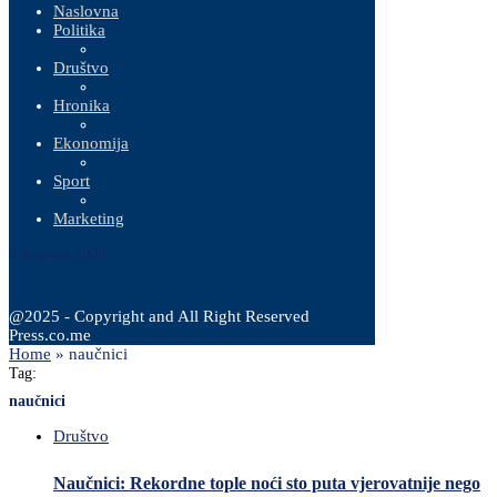
Naslovna
Politika
Društvo
Hronika
Ekonomija
Sport
Marketing
8 Augusta, 2026
@2025 - Copyright and All Right Reserved
Press.co.me
Home
»
naučnici
Tag:
naučnici
Društvo
Naučnici: Rekordne tople noći sto puta vjerovatnije nego