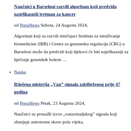
Naučnici u Barseloni razvili algoritam koji predviđa
najefikasniji tretman za kancer
od
PressNews
Subota, 24 Augusta 2024,
Algoritam koji su razvili stručnjaci Instituta za istraživanje
biomedicine (IRB) i Centra za genomsku regulaciju (CRG) u
Barseloni može da predvidi koji lijekovi će biti najefikasniji za
liječenje genetskih bolesti …
Nauka
Riješena misterija „Vau” signala zabilježenog prije 47
godina
od
PressNews
Petak, 23 Augusta 2024,
Naučnici su pronašli izvor „vanzemaljskog” signala koji
zbunjuje astronome skoro pola vijeka.