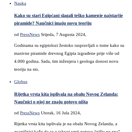
Nauka
Kako su stari Egipćani slagali teško kamenje najstarije
piramide? Naučnici imaju novu teoriju
od
PressNews
Srijeda, 7 Augusta 2024,
Godinama su egiptolozi žestoko raspravljali o tome kako su
masivne piramide drevnog Egipta izgrađene prije više od
4.000 godina. Sada, tim inženjera i geologa donosi novu
teoriju na sto.
Globus
Rijetka vrsta kita isplivala na obalu Novog Zelanda:
Naučnici o njoj ne znaju gotovo ništa
od
PressNews
Utorak, 16 Jula 2024,
Rijetka vrsta kita isplivala je na obalu Novog Zelanda, a
zvaničnici kažu da se o takvoj vrsti gotovo “ništa ne zna”.