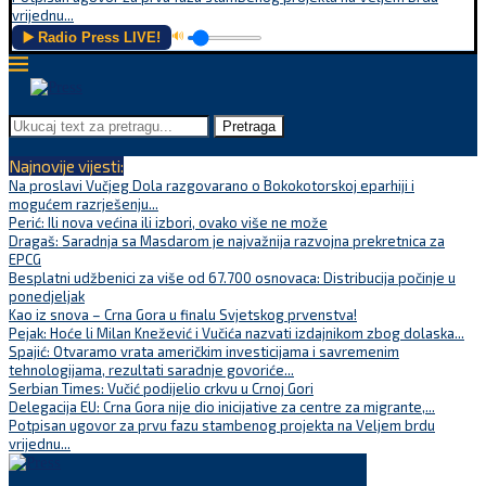
vrijednu...
▶️ Radio Press LIVE!
🔊
Pretraga
Najnovije vijesti:
Na proslavi Vučjeg Dola razgovarano o Bokokotorskoj eparhiji i
mogućem razrješenju...
Perić: Ili nova većina ili izbori, ovako više ne može
Dragaš: Saradnja sa Masdarom je najvažnija razvojna prekretnica za
EPCG
Besplatni udžbenici za više od 67.700 osnovaca: Distribucija počinje u
ponedjeljak
Kao iz snova – Crna Gora u finalu Svjetskog prvenstva!
Pejak: Hoće li Milan Knežević i Vučića nazvati izdajnikom zbog dolaska...
Spajić: Otvaramo vrata američkim investicijama i savremenim
tehnologijama, rezultati saradnje govoriće...
Serbian Times: Vučić podijelio crkvu u Crnoj Gori
Delegacija EU: Crna Gora nije dio inicijative za centre za migrante,...
Potpisan ugovor za prvu fazu stambenog projekta na Veljem brdu
vrijednu...