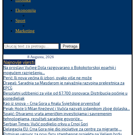
Hronika
Ekonomija
Sport
Marketing
Pretraga
8 Augusta, 2026
Najnovije vijesti:
Na proslavi Vučjeg Dola razgovarano o Bokokotorskoj eparhiji i
mogućem razrješenju...
Perić: Ili nova većina ili izbori, ovako više ne može
Dragaš: Saradnja sa Masdarom je najvažnija razvojna prekretnica za
EPCG
Besplatni udžbenici za više od 67.700 osnovaca: Distribucija počinje u
ponedjeljak
Kao iz snova – Crna Gora u finalu Svjetskog prvenstva!
Pejak: Hoće li Milan Knežević i Vučića nazvati izdajnikom zbog dolaska...
Spajić: Otvaramo vrata američkim investicijama i savremenim
tehnologijama, rezultati saradnje govoriće...
Serbian Times: Vučić podijelio crkvu u Crnoj Gori
Delegacija EU: Crna Gora nije dio inicijative za centre za migrante,...
Potpisan ugovor za prvu fazu stambenog projekta na Veljem brdu