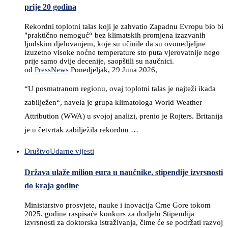
prije 20 godina
Rekordni toplotni talas koji je zahvatio Zapadnu Evropu bio bi
"praktično nemoguć“ bez klimatskih promjena izazvanih
ljudskim djelovanjem, koje su učinile da su ovonedjeljne
izuzetno visoke noćne temperature sto puta vjerovatnije nego
prije samo dvije decenije, saopštili su naučnici.
od
PressNews
Ponedjeljak, 29 Juna 2026,
“U posmatranom regionu, ovaj toplotni talas je najteži ikada
zabilježen“, navela je grupa klimatologa World Weather
Attribution (WWA) u svojoj analizi, prenio je Rojters. Britanija
je u četvrtak zabilježila rekordnu …
Društvo
Udarne vijesti
Država ulaže milion eura u naučnike, stipendije izvrsnosti
do kraja godine
Ministarstvo prosvjete, nauke i inovacija Crne Gore tokom
2025. godine raspisaće konkurs za dodjelu Stipendija
izvrsnosti za doktorska istraživanja, čime će se podržati razvoj