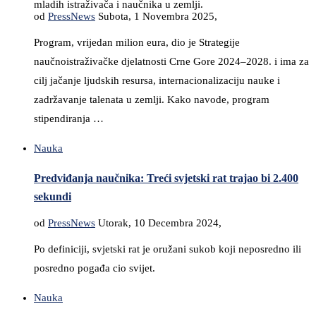
mladih istraživača i naučnika u zemlji.
od
PressNews
Subota, 1 Novembra 2025,
Program, vrijedan milion eura, dio je Strategije
naučnoistraživačke djelatnosti Crne Gore 2024–2028. i ima za
cilj jačanje ljudskih resursa, internacionalizaciju nauke i
zadržavanje talenata u zemlji. Kako navode, program
stipendiranja …
Nauka
Predviđanja naučnika: Treći svjetski rat trajao bi 2.400
sekundi
od
PressNews
Utorak, 10 Decembra 2024,
Po definiciji, svjetski rat je oružani sukob koji neposredno ili
posredno pogađa cio svijet.
Nauka