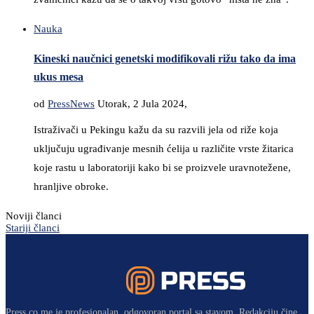
Nauka
Kineski naučnici genetski modifikovali rižu tako da ima
ukus mesa
od
PressNews
Utorak, 2 Jula 2024,
Istraživači u Pekingu kažu da su razvili jela od riže koja
uključuju ugrađivanje mesnih ćelija u različite vrste žitarica
koje rastu u laboratoriji kako bi se proizvele uravnotežene,
hranljive obroke.
Noviji članci
Stariji članci
Press.co.me je profesionalan, odgovoran portal sa stavom. Redakciju čine