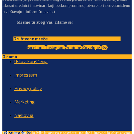
iskusni urednici i novinari koji beskompromisno, otvoreno i nedvosmisleno
izvještavaju i informišu javnost.
Mi smo tu zbog Vas, čitamo se!
Društvene mreže
Facebook
Instagram
Youtube
Envelope
Rss
O nama
Uslovi korišćenja
Impressum
Privacy policy
Marketing
Naslovna
Izbor urednika
Vrijedna donacija Ministarstva prosvjete, nauke i inovacija obrazovno-