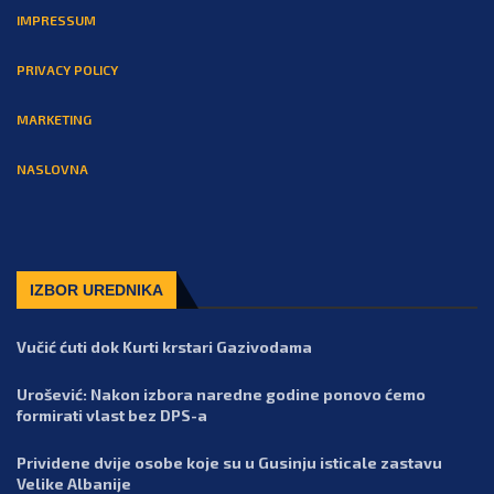
IMPRESSUM
PRIVACY POLICY
MARKETING
NASLOVNA
IZBOR UREDNIKA
Vučić ćuti dok Kurti krstari Gazivodama
Urošević: Nakon izbora naredne godine ponovo ćemo
formirati vlast bez DPS-a
Prividene dvije osobe koje su u Gusinju isticale zastavu
Velike Albanije