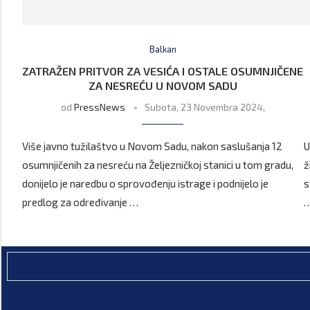
Balkan
ZATRAŽEN PRITVOR ZA VESIĆA I OSTALE OSUMNJIČENE
ZA NESREĆU U NOVOM SADU
od
PressNews
Subota, 23 Novembra 2024,
Više javno tužilaštvo u Novom Sadu, nakon saslušanja 12
U
osumnjičenih za nesreću na Željezničkoj stanici u tom gradu,
ž
donijelo je naredbu o sprovođenju istrage i podnijelo je
s
predlog za određivanje …