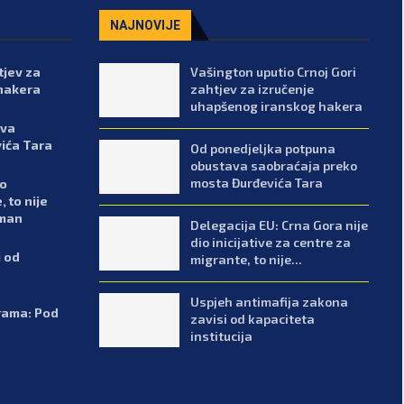
NAJNOVIJE
tjev za
Vašington uputio Crnoj Gori
hakera
zahtjev za izručenje
uhapšenog iranskog hakera
ava
ića Tara
Od ponedjeljka potpuna
obustava saobraćaja preko
mosta Đurđevića Tara
io
, to nije
žman
Delegacija EU: Crna Gora nije
dio inicijative za centre za
i od
migrante, to nije...
Uspjeh antimafija zakona
rama: Pod
zavisi od kapaciteta
institucija