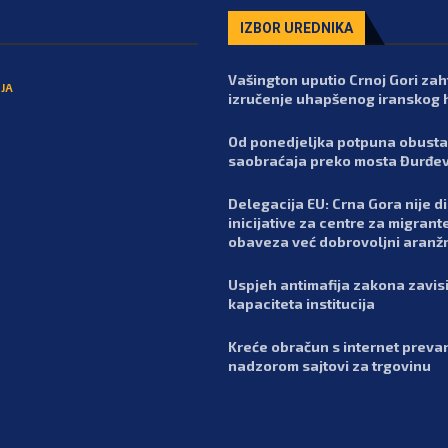
IZBOR UREDNIKA
Vašington uputio Crnoj Gori zah
JA
izručenje uhapšenog iranskog 
Od ponedjeljka potpuna obust
saobraćaja preko mosta Đurđev
Delegacija EU: Crna Gora nije d
inicijative za centre za migrante
obaveza već dobrovoljni aran
Uspjeh antimafija zakona zavis
kapaciteta institucija
Kreće obračun s internet preva
nadzorom sajtovi za trgovinu