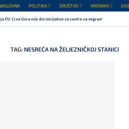
NASLOVNA
POLITIKA
DRUŠTVO
HRONIKA
EKO
ja EU: Crna Gora nije dio inicijative za centre za migrante,...
TAG:
NESREĆA NA ŽELJEZNIČKOJ STANICI