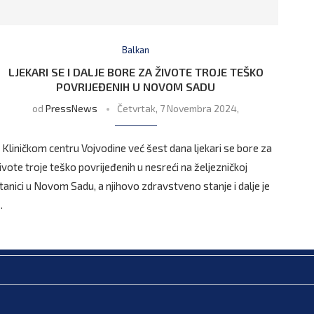
Balkan
LJEKARI SE I DALJE BORE ZA ŽIVOTE TROJE TEŠKO
POVRIJEĐENIH U NOVOM SADU
od
PressNews
Četvrtak, 7 Novembra 2024,
 Kliničkom centru Vojvodine već šest dana ljekari se bore za
ivote troje teško povrijeđenih u nesreći na željezničkoj
tanici u Novom Sadu, a njihovo zdravstveno stanje i dalje je
…