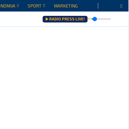
NOMIJA
SPORT
MARKETING
▶️ RADIO PRESS LIVE!
🔊