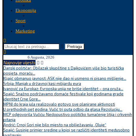
Hronika
Ekonomija
Sport
Marketing
Pretraga
6 Augusta, 2026
Najnovije vijesti:
Danski političar: Obilazak skupštine s Dajkovićem više bio turistička
posjeta, moraću...
Kljajić obmanuo javnost: ASK nije dao ni usmeno ni pisano mišljenje...
Srbija: Manjak u državnoj kasi milijardu eura
Ivanović za Eurokaz: Evropska unija ne briše identitet – ona pruža...
Spajić: Snažno podržavamo domaće festivale koji godinama grade
identitet Crne Gore...
MPNI do kraja jula realizovalo gotovo sve planirane aktivnosti
U prethodnih pet godina: Vučić tri puta odbio da glasa Rezoluciju...
MCP odgovorila Vučiću: Nedopustivo političko tumačenje litija i crkvenih
pitanja
Andrić: Crnoj Gori nije bilo mjesto na obilježavanju „Oluje“
Spajić: Gusinje primjer sredine u kojoj se različiti identiteti međusobno
uvažavaju...