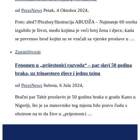
od
PressNews
Petak, 4 Oktobra 2024,
Foto: aled7/Pixabay/Ilustracija ABUDŽA – Najmanje 60 osoba
izgubilo je život, među kojima je veći broj žena i djece, kada
se prevrnuo brod kojim su se vraćali sa vjerske proslave u …
Zanimljivosti
Fenomen u „prijestonici razvoda“ – par slavi 50 godina
braka, uz trinaestoro djece i jednu tajnu
od
PressNews
Subota, 6 Jula 2024,
Bračni par Tahir proslavio je 50 godina braka u gradu Kano u
Nigeriji, što je za stanovnike tog mjesta bilo pravo čudu s
obzirom na to da žive u „prijestonici …