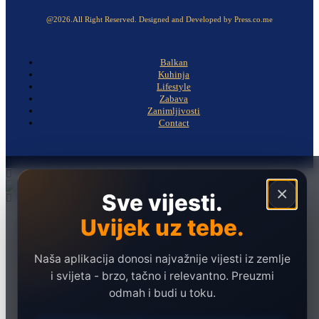
@2026.All Right Reserved. Designed and Developed by Press.co.me
Balkan
Kuhinja
Lifestyle
Zabava
Zanimljivosti
Contact
×
Sve vijesti.
Uvijek uz tebe.
Naslovna
Politika
Društvo
Naša aplikacija donosi najvažnije vijesti iz zemlje
i svijeta - brzo, tačno i relevantno. Preuzmi
Hronika
odmah i budi u toku.
Ekonomija