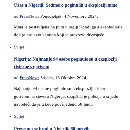
Užas u Nigeriji: Sedmoro poginulih u eksploziji mine
od
PressNews
Ponedjeljak, 4 Novembra 2024,
Mina je postavljena na putu u regiji Konduga a eksplodirala
dok je prolazio kamion koji je prevozio drvosječe.
Svijet
Nigerija: Najmanje 94 osobe poginule su u eksploziji
cisterne s gorivom
od
PressNews
Srijeda, 16 Oktobra 2024,
Najmanje 94 osobe poginule su u eksploziji cisterne s
gorivom na sjeveru Nigerije, saopštila je policija u srijedu,
navodeći da je takođe povrijeđeno 50 ljudi.
Svijet
Prevrnuo se brod u Nigeriji, 60 mrtvih