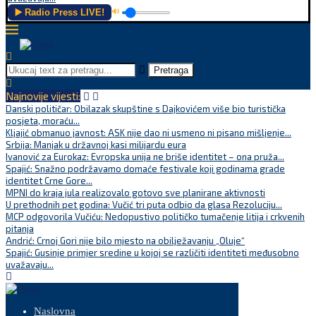
▶️ Radio Press LIVE!
🔊
Pretraga
Najnovije vijesti:
Danski političar: Obilazak skupštine s Dajkovićem više bio turistička
posjeta, moraću...
Kljajić obmanuo javnost: ASK nije dao ni usmeno ni pisano mišljenje...
Srbija: Manjak u državnoj kasi milijardu eura
Ivanović za Eurokaz: Evropska unija ne briše identitet – ona pruža...
Spajić: Snažno podržavamo domaće festivale koji godinama grade
identitet Crne Gore...
MPNI do kraja jula realizovalo gotovo sve planirane aktivnosti
U prethodnih pet godina: Vučić tri puta odbio da glasa Rezoluciju...
MCP odgovorila Vučiću: Nedopustivo političko tumačenje litija i crkvenih
pitanja
Andrić: Crnoj Gori nije bilo mjesto na obilježavanju „Oluje“
Spajić: Gusinje primjer sredine u kojoj se različiti identiteti međusobno
uvažavaju...
Naslovna