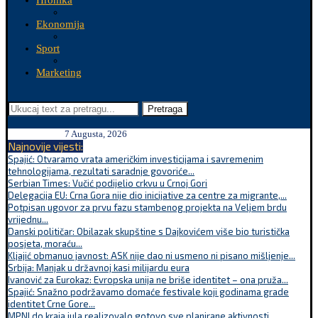
Hronika
Ekonomija
Sport
Marketing
Pretraga
7 Augusta, 2026
Najnovije vijesti:
Spajić: Otvaramo vrata američkim investicijama i savremenim
tehnologijama, rezultati saradnje govoriće...
Serbian Times: Vučić podijelio crkvu u Crnoj Gori
Delegacija EU: Crna Gora nije dio inicijative za centre za migrante,...
Potpisan ugovor za prvu fazu stambenog projekta na Veljem brdu
vrijednu...
Danski političar: Obilazak skupštine s Dajkovićem više bio turistička
posjeta, moraću...
Kljajić obmanuo javnost: ASK nije dao ni usmeno ni pisano mišljenje...
Srbija: Manjak u državnoj kasi milijardu eura
Ivanović za Eurokaz: Evropska unija ne briše identitet – ona pruža...
Spajić: Snažno podržavamo domaće festivale koji godinama grade
identitet Crne Gore...
MPNI do kraja jula realizovalo gotovo sve planirane aktivnosti