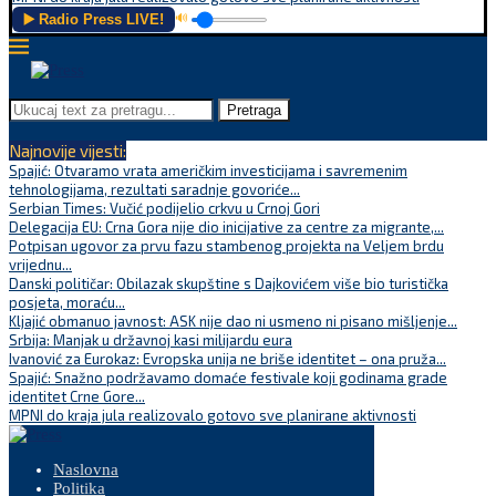
▶️ Radio Press LIVE!
🔊
Pretraga
Najnovije vijesti:
Spajić: Otvaramo vrata američkim investicijama i savremenim
tehnologijama, rezultati saradnje govoriće...
Serbian Times: Vučić podijelio crkvu u Crnoj Gori
Delegacija EU: Crna Gora nije dio inicijative za centre za migrante,...
Potpisan ugovor za prvu fazu stambenog projekta na Veljem brdu
vrijednu...
Danski političar: Obilazak skupštine s Dajkovićem više bio turistička
posjeta, moraću...
Kljajić obmanuo javnost: ASK nije dao ni usmeno ni pisano mišljenje...
Srbija: Manjak u državnoj kasi milijardu eura
Ivanović za Eurokaz: Evropska unija ne briše identitet – ona pruža...
Spajić: Snažno podržavamo domaće festivale koji godinama grade
identitet Crne Gore...
MPNI do kraja jula realizovalo gotovo sve planirane aktivnosti
Naslovna
Politika