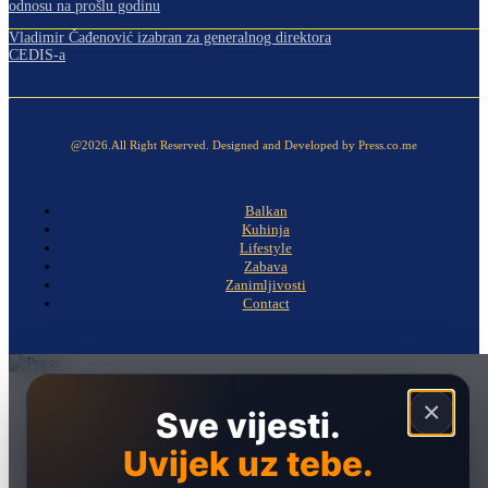
odnosu na prošlu godinu
Vladimir Čađenović izabran za generalnog direktora
CEDIS-a
@2026.All Right Reserved. Designed and Developed by Press.co.me
Balkan
Kuhinja
Lifestyle
Zabava
Zanimljivosti
Contact
Naslovna
×
Sve vijesti.
Politika
Uvijek uz tebe.
Društvo