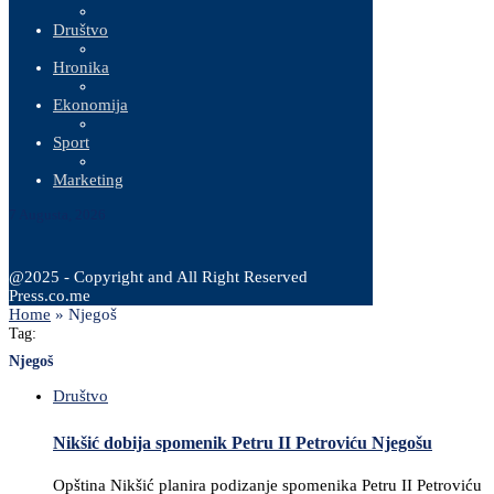
Društvo
Hronika
Ekonomija
Sport
Marketing
7 Augusta, 2026
@2025 - Copyright and All Right Reserved
Press.co.me
Home
»
Njegoš
Tag:
Njegoš
Društvo
Nikšić dobija spomenik Petru II Petroviću Njegošu
Opština Nikšić planira podizanje spomenika Petru II Petroviću