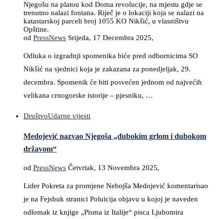
Njegošu na platou kod Doma revolucije, na mjestu gdje se
trenutno nalazi fontana. Riječ je o lokaciji koja se nalazi na
katastarskoj parceli broj 1055 KO Nikšić, u vlasništvu
Opštine.
od
PressNews
Srijeda, 17 Decembra 2025,
Odluka o izgradnji spomenika biće pred odbornicima SO
Nikšić na sjednici koja je zakazana za ponedjeljak, 29.
decembra. Spomenik će biti posvećen jednom od najvećih
velikana crnogorske istorije – pjesniku, …
Društvo
Udarne vijesti
Medojević nazvao Njegoša „dubokim grlom i dubokom
državom“
od
PressNews
Četvrtak, 13 Novembra 2025,
Lider Pokreta za promjene Nebojša Medojević komentarisao
je na Fejsbuk stranici Poluicija objavu u kojoj je naveden
odlomak iz knjige „Pisma iz Italije“ pisca Ljubomira