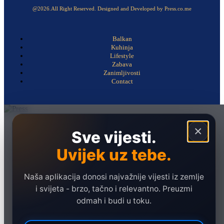
@2026.All Right Reserved. Designed and Developed by Press.co.me
Balkan
Kuhinja
Lifestyle
Zabava
Zanimljivosti
Contact
Naslovna
×
Sve vijesti.
Politika
Uvijek uz tebe.
Društvo
Hronika
Naša aplikacija donosi najvažnije vijesti iz zemlje
Ekonomija
i svijeta - brzo, tačno i relevantno. Preuzmi
odmah i budi u toku.
Sport
Marketing