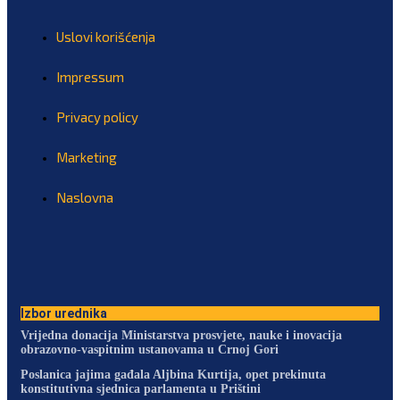
Uslovi korišćenja
Impressum
Privacy policy
Marketing
Naslovna
Izbor urednika
Vrijedna donacija Ministarstva prosvjete, nauke i inovacija
obrazovno-vaspitnim ustanovama u Crnoj Gori
Poslanica jajima gađala Aljbina Kurtija, opet prekinuta
konstitutivna sjednica parlamenta u Prištini