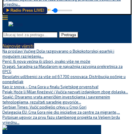
vrijednu...
▶️ Radio Press LIVE!
🔊
Pretraga
Najnovije vijesti:
Na proslavi Vučjeg Dola razgovarano o Bokokotorskoj eparhiji i
mogućem razrješenju...
Perić: Ili nova većina ili izbori, ovako više ne može
Dragaš: Saradnja sa Masdarom je najvažnija razvojna prekretnica za
EPCG
Besplatni udžbenici za više od 67.700 osnovaca: Distribucija počinje u
ponedjeljak
Kao iz snova – Crna Gora u finalu Svjetskog prvenstva!
Pejak: Hoće li Milan Knežević i Vučića nazvati izdajnikom zbog dolaska...
Spajić: Otvaramo vrata američkim investicijama i savremenim
tehnologijama, rezultati saradnje govoriće...
Serbian Times: Vučić podijelio crkvu u Crnoj Gori
Delegacija EU: Crna Gora nije dio inicijative za centre za migrante,...
Potpisan ugovor za prvu fazu stambenog projekta na Veljem brdu
vrijednu...