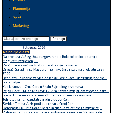
Hronika
Ekonomija
Sport
Marketing
Pretraga
8 Augusta, 2026
Najnovije vijesti:
Na proslavi Vučjeg Dola razgovarano o Bokokotorskoj eparhiji i
mogućem razrješenju...
Perić: Ili nova većina ili izbori, ovako više ne može
Dragaš: Saradnja sa Masdarom je najvažnija razvojna prekretnica za
EPCG
Besplatni udžbenici za više od 67.700 osnovaca: Distribucija počinje u
ponedjeljak
Kao iz snova – Crna Gora u finalu Svjetskog prvenstva!
Pejak: Hoće li Milan Knežević i Vučića nazvati izdajnikom zbog dolaska...
Spajić: Otvaramo vrata američkim investicijama i savremenim
tehnologijama, rezultati saradnje govoriće...
Serbian Times: Vučić podijelio crkvu u Crnoj Gori
Delegacija EU: Crna Gora nije dio inicijative za centre za migrante,...
Potpisan ugovor za prvu fazu stambenog projekta na Veljem brdu