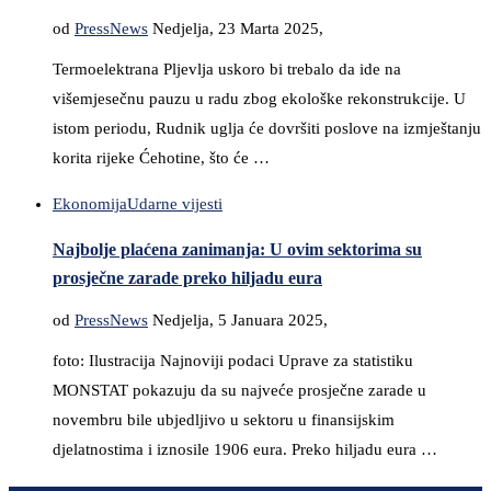
od
PressNews
Nedjelja, 23 Marta 2025,
Termoelektrana Pljevlja uskoro bi trebalo da ide na
višemjesečnu pauzu u radu zbog ekološke rekonstrukcije. U
istom periodu, Rudnik uglja će dovršiti poslove na izmještanju
korita rijeke Ćehotine, što će …
Ekonomija
Udarne vijesti
Najbolje plaćena zanimanja: U ovim sektorima su
prosječne zarade preko hiljadu eura
od
PressNews
Nedjelja, 5 Januara 2025,
foto: Ilustracija Najnoviji podaci Uprave za statistiku
MONSTAT pokazuju da su najveće prosječne zarade u
novembru bile ubjedljivo u sektoru u finansijskim
djelatnostima i iznosile 1906 eura. Preko hiljadu eura …