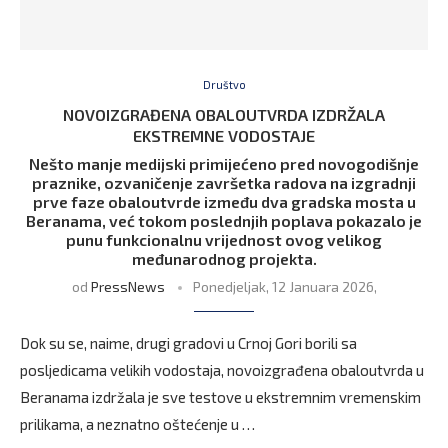
Društvo
NOVOIZGRAĐENA OBALOUTVRDA IZDRŽALA
EKSTREMNE VODOSTAJE
Nešto manje medijski primijećeno pred novogodišnje
praznike, ozvaničenje završetka radova na izgradnji
prve faze obaloutvrde između dva gradska mosta u
Beranama, već tokom poslednjih poplava pokazalo je
punu funkcionalnu vrijednost ovog velikog
međunarodnog projekta.
od
PressNews
Ponedjeljak, 12 Januara 2026,
Dok su se, naime, drugi gradovi u Crnoj Gori borili sa
posljedicama velikih vodostaja, novoizgrađena obaloutvrda u
Beranama izdržala je sve testove u ekstremnim vremenskim
prilikama, a neznatno oštećenje u …