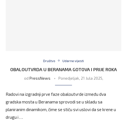
Društvo
Udarne vijesti
OBALOUTVRDA U BERANAMA GOTOVA I PRIJE ROKA
od
PressNews
Ponedjeljak, 21 Jula 2025,
Radovi na izgradnji prve faze obaloutvrde između dva
gradska mosta u Beranama sprovodi se u skladu sa
planiranim dinamikom, čime se stiču svi uslovi da se krene u
drugu i …