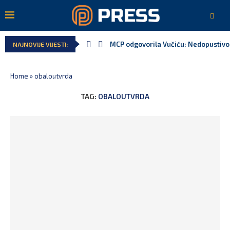
MCP odgovorila Vučiću: Nedopustivo p
NAJNOVIJE VIJESTI:
Home
»
obaloutvrda
TAG:
OBALOUTVRDA