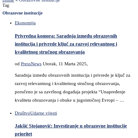
Home
»
Obrazovne institucije
Tag:
Obrazovne institucije
Ekonomija
Privredna komora: Saradnja između obrazovnih
institucija i privrede ključ za razvoj relevantnog i
kvalitetnog stručnog obrazovanja
od
PressNews
Utorak, 11 Marta 2025,
Saradnja između obrazovnih institucija i privrede je ključ za
razvoj relevantnog i kvalitetnog stručnog obrazovanja,
poručeno je sa završnog događaja projekta “Unapređenje
kvaliteta obrazovanja i obuke u jugoistočnoj Evropi – …
Društvo
Udarne vijesti
Jakšić Stojanović: Investiranje u obrazovne institucije
prioritet