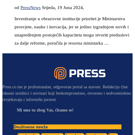
od
PressNews
Srijeda, 19 Juna 2024,
Investiranje u obrazovne institucije prioritet je Ministarstva
prosvjete, nauke i inovacija, jer se jedino izgradnjom novih i
unapređenjem postojećih kapaciteta mogu stvoriti preduslovi
za dalje reforme, poručila je resorna ministarka …
Press.co.me je profesionalan, odgovoran portal sa stavom. Redakciju čine
iskusni urednici i novinari koji beskompromisno, otvoreno i nedvosmisleno
izvještavaju i informišu javnost.
Mi smo tu zbog Vas, čitamo se!
Društvene mreže