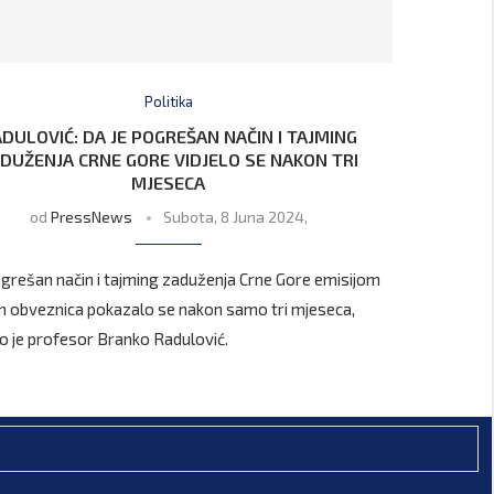
Politika
DULOVIĆ: DA JE POGREŠAN NAČIN I TAJMING
DUŽENJA CRNE GORE VIDJELO SE NAKON TRI
MJESECA
od
PressNews
Subota, 8 Juna 2024,
ogrešan način i tajming zaduženja Crne Gore emisijom
h obveznica pokazalo se nakon samo tri mjeseca,
o je profesor Branko Radulović.