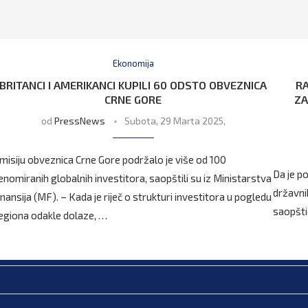
Ekonomija
BRITANCI I AMERIKANCI KUPILI 60 ODSTO OBVEZNICA
RA
CRNE GORE
ZA
od
PressNews
Subota, 29 Marta 2025,
misiju obveznica Crne Gore podržalo je više od 100
Da je p
enomiranih globalnih investitora, saopštili su iz Ministarstva
državni
inansija (MF). – Kada je riječ o strukturi investitora u pogledu
saopšti
egiona odakle dolaze, …