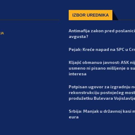
IZBOR UREDNIKA
Antimafija zakon pred poslanic
JA
avgusta?
Pejak: Kreće napad na SPC u Cr
Kljajić obmanuo javnost: ASK nij
usmeno ni pisano mišljenje o s
interesa
Potpisan ugovor za izgradnju n
rekonstrukciju postojećeg most
produžetku Bulevara Vojislavlj
Srbija: Manjak u državnoj kasi m
eura