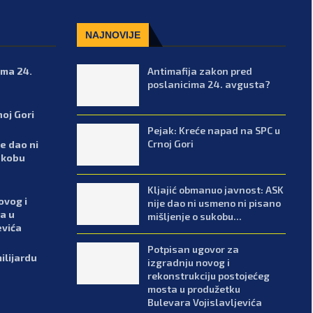
NAJNOVIJE
ima 24.
Antimafija zakon pred
poslanicima 24. avgusta?
noj Gori
Pejak: Kreće napad na SPC u
Crnoj Gori
e dao ni
ukobu
Kljajić obmanuo javnost: ASK
ovog i
nije dao ni usmeno ni pisano
a u
mišljenje o sukobu...
evića
Potpisan ugovor za
ilijardu
izgradnju novog i
rekonstrukciju postojećeg
mosta u produžetku
Bulevara Vojislavljevića