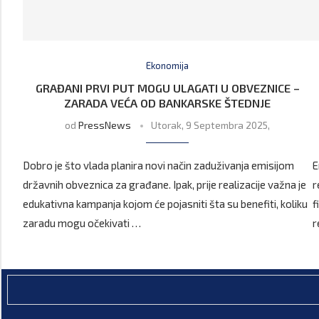
Ekonomija
GRAĐANI PRVI PUT MOGU ULAGATI U OBVEZNICE –
ZARADA VEĆA OD BANKARSKE ŠTEDNJE
od
PressNews
Utorak, 9 Septembra 2025,
Dobro je što vlada planira novi način zaduživanja emisijom
E
državnih obveznica za građane. Ipak, prije realizacije važna je
r
edukativna kampanja kojom će pojasniti šta su benefiti, koliku
f
zaradu mogu očekivati …
r