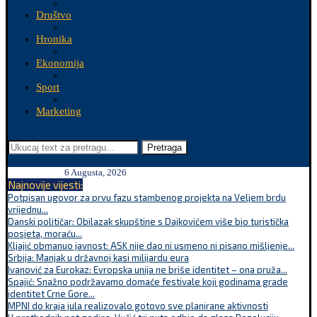
Društvo
Hronika
Ekonomija
Sport
Marketing
Pretraga
6 Augusta, 2026
Najnovije vijesti:
Potpisan ugovor za prvu fazu stambenog projekta na Veljem brdu
vrijednu...
Danski političar: Obilazak skupštine s Dajkovićem više bio turistička
posjeta, moraću...
Kljajić obmanuo javnost: ASK nije dao ni usmeno ni pisano mišljenje...
Srbija: Manjak u državnoj kasi milijardu eura
Ivanović za Eurokaz: Evropska unija ne briše identitet – ona pruža...
Spajić: Snažno podržavamo domaće festivale koji godinama grade
identitet Crne Gore...
MPNI do kraja jula realizovalo gotovo sve planirane aktivnosti