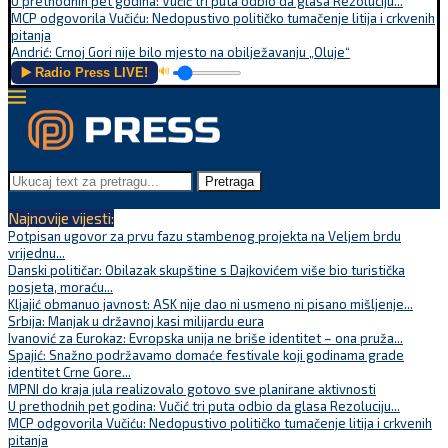
U prethodnih pet godina: Vučić tri puta odbio da glasa Rezoluciju...
MCP odgovorila Vučiću: Nedopustivo političko tumačenje litija i crkvenih
pitanja
Andrić: Crnoj Gori nije bilo mjesto na obilježavanju „Oluje“
▶️ Radio Press LIVE!
🔊
Pretraga
Najnovije vijesti:
Potpisan ugovor za prvu fazu stambenog projekta na Veljem brdu
vrijednu...
Danski političar: Obilazak skupštine s Dajkovićem više bio turistička
posjeta, moraću...
Kljajić obmanuo javnost: ASK nije dao ni usmeno ni pisano mišljenje...
Srbija: Manjak u državnoj kasi milijardu eura
Ivanović za Eurokaz: Evropska unija ne briše identitet – ona pruža...
Spajić: Snažno podržavamo domaće festivale koji godinama grade
identitet Crne Gore...
MPNI do kraja jula realizovalo gotovo sve planirane aktivnosti
U prethodnih pet godina: Vučić tri puta odbio da glasa Rezoluciju...
MCP odgovorila Vučiću: Nedopustivo političko tumačenje litija i crkvenih
pitanja