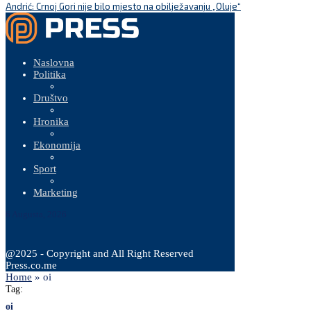
Andrić: Crnoj Gori nije bilo mjesto na obilježavanju „Oluje“
Naslovna
Politika
Društvo
Hronika
Ekonomija
Sport
Marketing
6 Augusta, 2026
@2025 - Copyright and All Right Reserved
Press.co.me
Home
»
oi
Tag:
oi