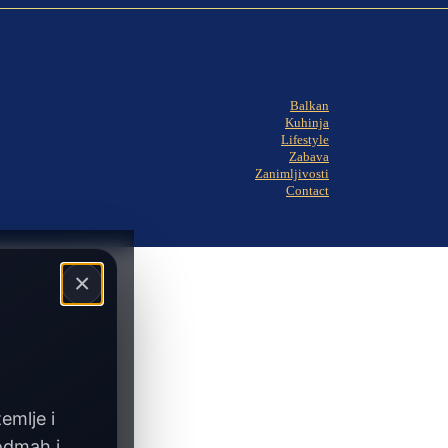
Balkan
Kuhinja
Lifestyle
Zabava
Zanimljivosti
Contact
×
zemlje i
 odmah i