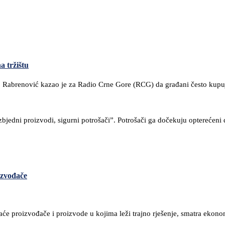
a tržištu
vo Rabrenović kazao je za Radio Crne Gore (RCG) da građani često kupu
jedni proizvodi, sigurni potrošači”. Potrošači ga dočekuju opterećeni 
izvođače
aće proizvođače i proizvode u kojima leži trajno rješenje, smatra ekono