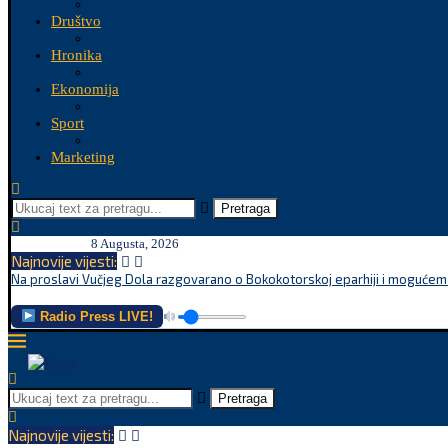
Društvo
Hronika
Ekonomija
Sport
Marketing
Pretraga
8 Augusta, 2026
Najnovije vijesti:
Na proslavi Vučjeg Dola razgovarano o Bokokotorskoj eparhiji i mogućem r
Radio Press LIVE!
Pretraga
Najnovije vijesti: