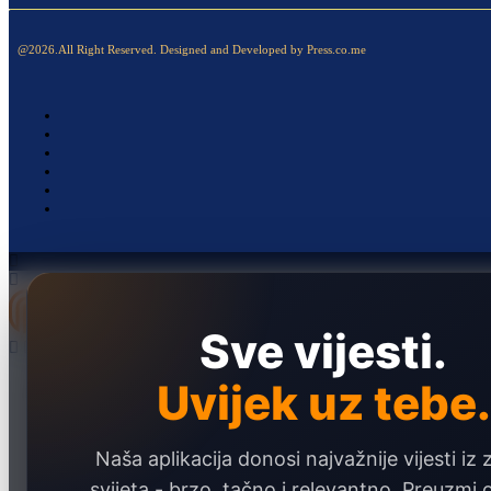
@2026.All Right Reserved. Designed and Developed by Press.co.me
Sve vijesti.
Naslovna
Uvijek uz tebe.
Politika
Društvo
Naša aplikacija donosi najvažnije vijesti iz 
Hronika
svijeta - brzo, tačno i relevantno. Preuzmi