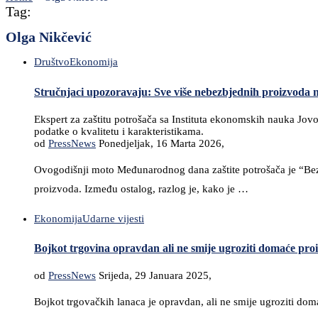
Tag:
Olga Nikčević
Društvo
Ekonomija
Stručnjaci upozoravaju: Sve više nebezbjednih proizvoda n
Ekspert za zaštitu potrošača sa Instituta ekonomskih nauka Jo
podatke o kvalitetu i karakteristikama.
od
PressNews
Ponedjeljak, 16 Marta 2026,
Ovogodišnji moto Međunarodnog dana zaštite potrošača je “Bezb
proizvoda. Između ostalog, razlog je, kako je …
Ekonomija
Udarne vijesti
Bojkot trgovina opravdan ali ne smije ugroziti domaće pro
od
PressNews
Srijeda, 29 Januara 2025,
Bojkot trgovačkih lanaca je opravdan, ali ne smije ugroziti dom