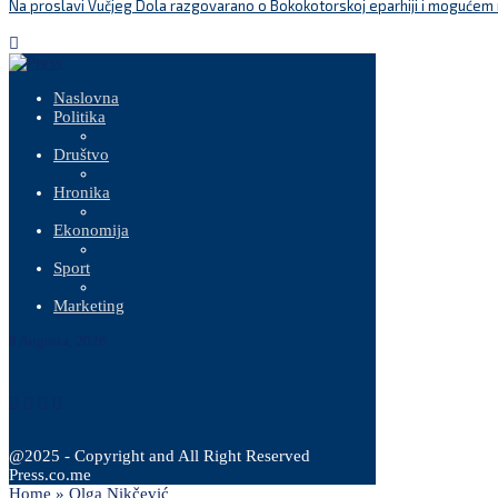
Na proslavi Vučjeg Dola razgovarano o Bokokotorskoj eparhiji i mogućem r
Naslovna
Politika
Društvo
Hronika
Ekonomija
Sport
Marketing
8 Augusta, 2026
@2025 - Copyright and All Right Reserved
Press.co.me
Home
»
Olga Nikčević