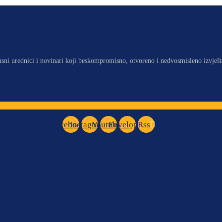
usni urednici i novinari koji beskompromisno, otvoreno i nedvosmisleno izvješt
Facebook
Instagram
Youtube
Envelope
Rss