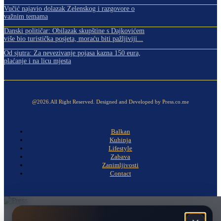
Vučić najavio dolazak Zelenskog i razgovore o
važnim temama
Danski političar: Obilazak skupštine s Dajkovićem
više bio turistička posjeta, moraću biti pažljiviji...
Od sjutra: Za nevezivanje pojasa kazna 150 eura,
plaćanje i na licu mjesta
@2026.All Right Reserved. Designed and Developed by Press.co.me
Balkan
Kuhinja
Lifestyle
Zabava
Zanimljivosti
Contact
Naslovna