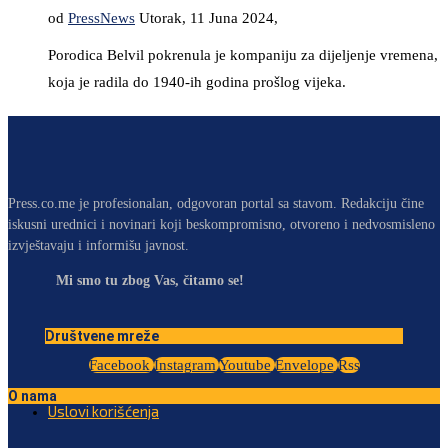
od
PressNews
Utorak, 11 Juna 2024,
Porodica Belvil pokrenula je kompaniju za dijeljenje vremena,
koja je radila do 1940-ih godina prošlog vijeka.
Press.co.me je profesionalan, odgovoran portal sa stavom. Redakciju čine
iskusni urednici i novinari koji beskompromisno, otvoreno i nedvosmisleno
izvještavaju i informišu javnost.
Mi smo tu zbog Vas, čitamo se!
Društvene mreže
Facebook
Instagram
Youtube
Envelope
Rss
O nama
Uslovi korišćenja