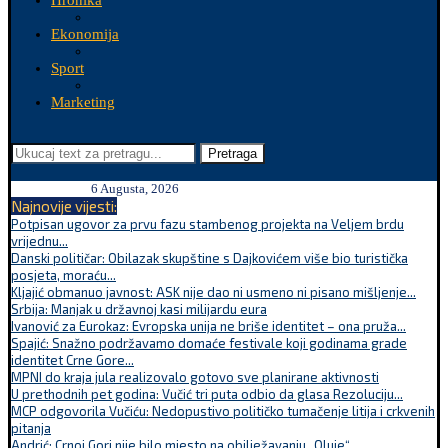
Hronika
Ekonomija
Sport
Marketing
Pretraga
6 Augusta, 2026
Najnovije vijesti:
Potpisan ugovor za prvu fazu stambenog projekta na Veljem brdu
vrijednu...
Danski političar: Obilazak skupštine s Dajkovićem više bio turistička
posjeta, moraću...
Kljajić obmanuo javnost: ASK nije dao ni usmeno ni pisano mišljenje...
Srbija: Manjak u državnoj kasi milijardu eura
Ivanović za Eurokaz: Evropska unija ne briše identitet – ona pruža...
Spajić: Snažno podržavamo domaće festivale koji godinama grade
identitet Crne Gore...
MPNI do kraja jula realizovalo gotovo sve planirane aktivnosti
U prethodnih pet godina: Vučić tri puta odbio da glasa Rezoluciju...
MCP odgovorila Vučiću: Nedopustivo političko tumačenje litija i crkvenih
pitanja
Andrić: Crnoj Gori nije bilo mjesto na obilježavanju „Oluje“