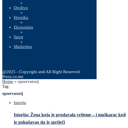
Društvo
Hronika
Ekonomija
Sport
Marketing
6 Augusta, 2026
@2025 - Copyright and All Right Reserved
Press.co.me
Home
»
opservatorij
Tag:
opservatorij
Istorija
Istorija: Žena koja je prodavala vrijeme – i muškarac koji
je pokušavao da je spriječi