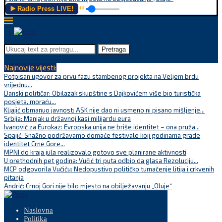
▶️ Radio Press LIVE!
🔊
Pretraga
Najnovije vijesti:
Potpisan ugovor za prvu fazu stambenog projekta na Veljem brdu
vrijednu...
Danski političar: Obilazak skupštine s Dajkovićem više bio turistička
posjeta, moraću...
Kljajić obmanuo javnost: ASK nije dao ni usmeno ni pisano mišljenje...
Srbija: Manjak u državnoj kasi milijardu eura
Ivanović za Eurokaz: Evropska unija ne briše identitet – ona pruža...
Spajić: Snažno podržavamo domaće festivale koji godinama grade
identitet Crne Gore...
MPNI do kraja jula realizovalo gotovo sve planirane aktivnosti
U prethodnih pet godina: Vučić tri puta odbio da glasa Rezoluciju...
MCP odgovorila Vučiću: Nedopustivo političko tumačenje litija i crkvenih
pitanja
Andrić: Crnoj Gori nije bilo mjesto na obilježavanju „Oluje“
Naslovna
Politika