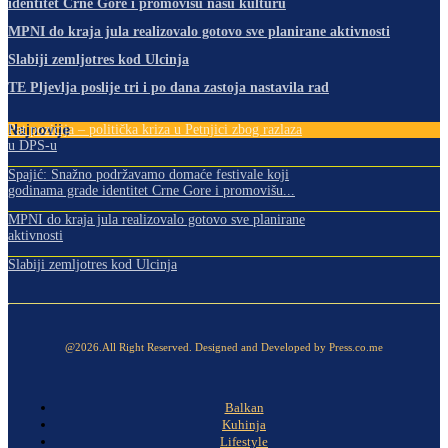
identitet Crne Gore i promovišu našu kulturu
MPNI do kraja jula realizovalo gotovo sve planirane aktivnosti
Slabiji zemljotres kod Ulcinja
TE Pljevlja poslije tri i po dana zastoja nastavila rad
Najnovije
Pat pozicija – politička kriza u Petnjici zbog razlaza
u DPS-u
Spajić: Snažno podržavamo domaće festivale koji
godinama grade identitet Crne Gore i promovišu...
MPNI do kraja jula realizovalo gotovo sve planirane
aktivnosti
Slabiji zemljotres kod Ulcinja
@2026.All Right Reserved. Designed and Developed by Press.co.me
Balkan
Kuhinja
Lifestyle