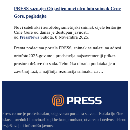
PRESS saznaje: Objavljen novi otro foto snimak Crne
Gore, pogledajte
Novi satelitski i aerofotogrametrijski snimak cijele teritorije
Crne Gore od danas je dostupan javnosti.
od
PressNews
Subota, 8 Novembra 2025,
Prema podacima portala PRESS, snimak se nalazi na adresi
ortofoto2025.gov.me i predstavlja najsavremeniji prikaz
prostora države do sada. Tehnička obrada podataka je u
završnoj fazi, a najfinija rezolucija snimaka za …
Press.co.me je profesionalan, odgovoran portal sa stavom. Redakciju čine
iskusni urednici i novinari koji beskompromisno, otvoreno i nedvosmisleno
izvještavaju i informišu javnost.