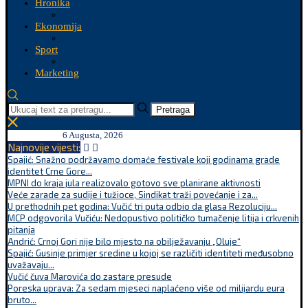
Hronika
Ekonomija
Sport
Marketing
Pretraga
6 Augusta, 2026
Najnovije vijesti:
Spajić: Snažno podržavamo domaće festivale koji godinama grade
identitet Crne Gore...
MPNI do kraja jula realizovalo gotovo sve planirane aktivnosti
Veće zarade za sudije i tužioce, Sindikat traži povećanje i za...
U prethodnih pet godina: Vučić tri puta odbio da glasa Rezoluciju...
MCP odgovorila Vučiću: Nedopustivo političko tumačenje litija i crkvenih
pitanja
Andrić: Crnoj Gori nije bilo mjesto na obilježavanju „Oluje“
Spajić: Gusinje primjer sredine u kojoj se različiti identiteti međusobno
uvažavaju...
Vučić čuva Marovića do zastare presude
Poreska uprava: Za sedam mjeseci naplaćeno više od milijardu eura
bruto...