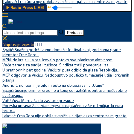
Laković: Crna Gora nije dobila zvaničnu inicijativu za centre za migrante
▶️ Radio Press LIVE!
🔊
Pretraga
Najnovije vijesti:
Spajić: Snažno podržavamo domaće festivale koji godinama grade
identitet Crne Gore...
MPNI do kraja jula realizovalo gotovo sve planirane aktivnosti
Veće zarade za sudije i tužioce, Sindikat traži povećanje i za...
U prethodnih pet godina: Vučić tri puta odbio da glasa Rezoluciju...
MCP odgovorila Vučiću: Nedopustivo političko tumačenje litija i crkvenih
pitanja
Andrić: Crnoj Gori nije bilo mjesto na obilježavanju „Oluje“
Spajić: Gusinje primjer sredine u kojoj se različiti identiteti međusobno
uvažavaju...
Vučić čuva Marovića do zastare presude
Poreska uprava: Za sedam mjeseci naplaćeno više od milijardu eura
bruto...
Laković: Crna Gora nije dobila zvaničnu inicijativu za centre za migrante