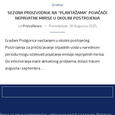
Društvo
SEZONA PROIZVODNJE NA “PLANTAŽAMA” POJAČAĆE
NEPRIJATNE MIRISE U OKOLINI POSTROJENJA
od
PressNews
Ponedjeljak, 18 Augusta 2025,
Građani Podgorice nastanjeni u okolini postojećeg
Postrojenja za prečišćavanje otpadnih voda u narednom
periodu mogu očekivati pojačanje emisije neprijatnih mirisa.
Do inteziviranja inače aktuelnog problema, dolazi tokom
avgusta i septembra …
Press.co.me je profesionalan, odgovoran portal sa stavom. Redakciju