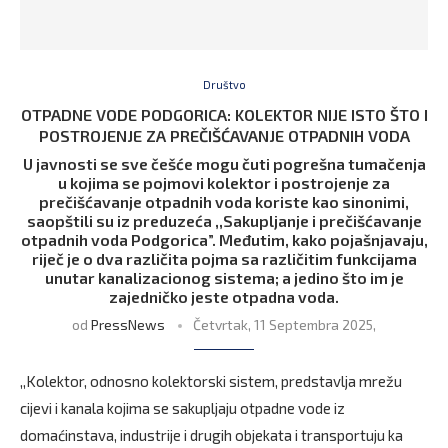
Društvo
OTPADNE VODE PODGORICA: KOLEKTOR NIJE ISTO ŠTO I
POSTROJENJE ZA PREČIŠĆAVANJE OTPADNIH VODA
U javnosti se sve češće mogu čuti pogrešna tumačenja
u kojima se pojmovi kolektor i postrojenje za
prečišćavanje otpadnih voda koriste kao sinonimi,
saopštili su iz preduzeća ,,Sakupljanje i prečišćavanje
otpadnih voda Podgorica”. Međutim, kako pojašnjavaju,
riječ je o dva različita pojma sa različitim funkcijama
unutar kanalizacionog sistema; a jedino što im je
zajedničko jeste otpadna voda.
od
PressNews
Četvrtak, 11 Septembra 2025,
,,Kolektor, odnosno kolektorski sistem, predstavlja mrežu
cijevi i kanala kojima se sakupljaju otpadne vode iz
domaćinstava, industrije i drugih objekata i transportuju ka