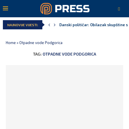
Danski političar: Obilazak skupštine s 
NAJNOVIJE VIJESTI:
Home
»
Otpadne vode Podgorica
TAG:
OTPADNE VODE PODGORICA