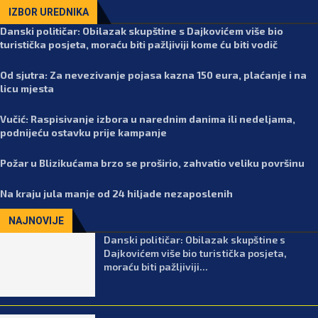
IZBOR UREDNIKA
Danski političar: Obilazak skupštine s Dajkovićem više bio
turistička posjeta, moraću biti pažljiviji kome ću biti vodič
Od sjutra: Za nevezivanje pojasa kazna 150 eura, plaćanje i na
licu mjesta
Vučić: Raspisivanje izbora u narednim danima ili nedeljama,
podnijeću ostavku prije kampanje
Požar u Blizikućama brzo se proširio, zahvatio veliku površinu
Na kraju jula manje od 24 hiljade nezaposlenih
NAJNOVIJE
Danski političar: Obilazak skupštine s
Dajkovićem više bio turistička posjeta,
moraću biti pažljiviji...