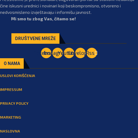
čine iskusni urednici i novinari koji beskompromisno, otvoreno i
nedvosmisleno izvještavaju i informišu javnost.
Mi smo tu zbog Vas, čitamo se!
DRUŠTVENE MREŽE
Facebook
Instagram
Youtube
Envelope
Rss
O NAMA
USLOVI KORIŠĆENJA
IMPRESSUM
PRIVACY POLICY
MARKETING
NASLOVNA