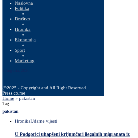
Naslovna
Politika
Društvo
Hronika
Ekonomija
Sport
Marketing
8 Augusta, 2026
@2025 - Copyright and All Right Reserved
Press.co.me
Home
»
pakistan
Tag:
pakistan
Hronika
Udarne vijesti
U Podgorici uhapšeni krijumčari ilegalnih migranata iz