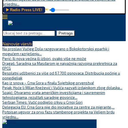
vrijednu...
▶️ Radio Press LIVE!
🔊
Pretraga
Najnovije vijesti:
Na proslavi Vučjeg Dola razgovarano o Bokokotorskoj eparhiji i
mogućem razrješenju...
Perić: Ili nova većina ili izbori, ovako više ne može
Dragaš: Saradnja sa Masdarom je najvažnija razvojna prekretnica za
EPCG
Besplatni udžbenici za više od 67.700 osnovaca: Distribucija počinje u
ponedjeljak
Kao iz snova – Crna Gora u finalu Svjetskog prvenstva!
Pejak: Hoće li Milan Knežević i Vučića nazvati izdajnikom zbog dolaska...
Spajić: Otvaramo vrata američkim investicijama i savremenim
tehnologijama, rezultati saradnje govoriće...
Serbian Times: Vučić podijelio crkvu u Crnoj Gori
Delegacija EU: Crna Gora nije dio inicijative za centre za migrante,...
Potpisan ugovor za prvu fazu stambenog projekta na Veljem brdu
vrijednu...