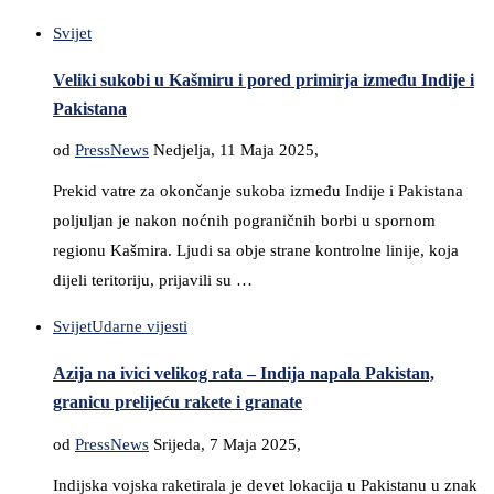
Svijet
Veliki sukobi u Kašmiru i pored primirja između Indije i
Pakistana
od
PressNews
Nedjelja, 11 Maja 2025,
Prekid vatre za okončanje sukoba između Indije i Pakistana
poljuljan je nakon noćnih pograničnih borbi u spornom
regionu Kašmira. Ljudi sa obje strane kontrolne linije, koja
dijeli teritoriju, prijavili su …
Svijet
Udarne vijesti
Azija na ivici velikog rata – Indija napala Pakistan,
granicu prelijeću rakete i granate
od
PressNews
Srijeda, 7 Maja 2025,
Indijska vojska raketirala je devet lokacija u Pakistanu u znak