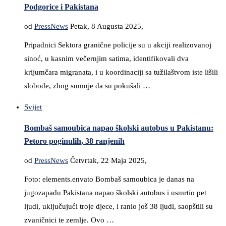
Podgorice i Pakistana
od
PressNews
Petak, 8 Augusta 2025,
Pripadnici Sektora granične policije su u akciji realizovanoj
sinoć, u kasnim večernjim satima, identifikovali dva
krijumčara migranata, i u koordinaciji sa tužilaštvom iste lišili
slobode, zbog sumnje da su pokušali …
Svijet
Bombaš samoubica napao školski autobus u Pakistanu:
Petoro poginulih, 38 ranjenih
od
PressNews
Četvrtak, 22 Maja 2025,
Foto: elements.envato Bombaš samoubica je danas na
jugozapadu Pakistana napao školski autobus i usmrtio pet
ljudi, uključujući troje djece, i ranio još 38 ljudi, saopštili su
zvaničnici te zemlje. Ovo …