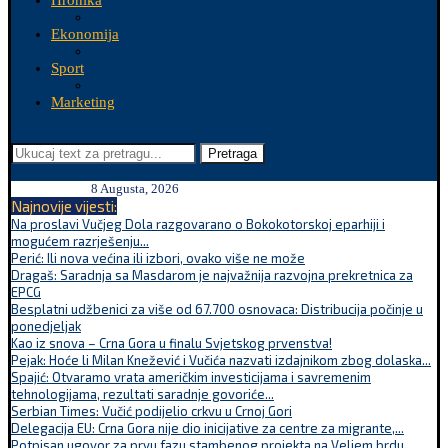
Hronika
Ekonomija
Sport
Marketing
Pretraga
8 Augusta, 2026
Najnovije vijesti:
Na proslavi Vučjeg Dola razgovarano o Bokokotorskoj eparhiji i
mogućem razrješenju...
Perić: Ili nova većina ili izbori, ovako više ne može
Dragaš: Saradnja sa Masdarom je najvažnija razvojna prekretnica za
EPCG
Besplatni udžbenici za više od 67.700 osnovaca: Distribucija počinje u
ponedjeljak
Kao iz snova – Crna Gora u finalu Svjetskog prvenstva!
Pejak: Hoće li Milan Knežević i Vučića nazvati izdajnikom zbog dolaska...
Spajić: Otvaramo vrata američkim investicijama i savremenim
tehnologijama, rezultati saradnje govoriće...
Serbian Times: Vučić podijelio crkvu u Crnoj Gori
Delegacija EU: Crna Gora nije dio inicijative za centre za migrante,...
Potpisan ugovor za prvu fazu stambenog projekta na Veljem brdu