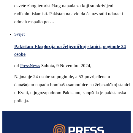
osvete zbog terorističkog napada za koji su okrivljeni
radikalni islamisti. Pakistan najavio da će uzvratiti udarac i
odmah raspalio po …
Svijet
Pakistan: Eksplozija na željezničkoj stanici, poginule 24
osobe
od
PressNews
Subota, 9 Novembra 2024,
Najmanje 24 osobe su poginule, a 53 povrijeđene u
današnjem napadu bombaša-samoubice na željezničkoj stanici
u Kveti, u jugozapadnom Pakistanu, saopštila je pakistanska
policija.