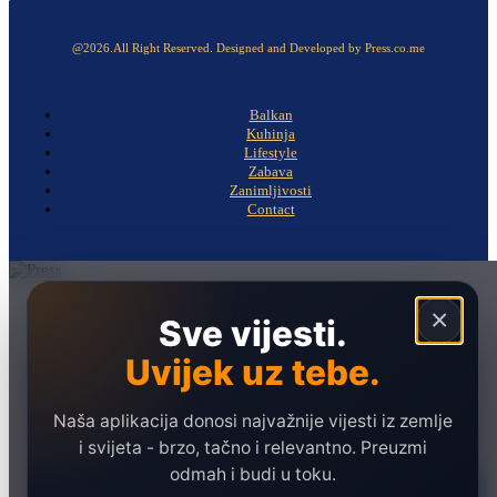
@2026.All Right Reserved. Designed and Developed by Press.co.me
Balkan
Kuhinja
Lifestyle
Zabava
Zanimljivosti
Contact
Naslovna
×
Sve vijesti.
Politika
Uvijek uz tebe.
Društvo
Hronika
Naša aplikacija donosi najvažnije vijesti iz zemlje
Ekonomija
i svijeta - brzo, tačno i relevantno. Preuzmi
odmah i budi u toku.
Sport